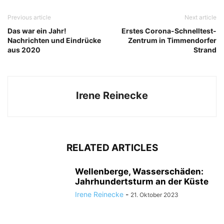
Previous article
Next article
Das war ein Jahr!
Erstes Corona-Schnelltest-
Nachrichten und Eindrücke
Zentrum in Timmendorfer
aus 2020
Strand
Kunst aus Eis: Ein See­stern, umrahmt von Flo­cken und Bro­cken, am Ufer der
Ostsee.
Irene Reinecke
RELATED ARTICLES
Wellenberge, Wasserschäden:
Jahrhundertsturm an der Küste
Irene Reinecke
-
21. Oktober 2023
Ein See­stern in Eis und Schnee, ange­spült beim ers­ten Wintersturm.