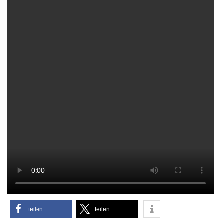
Nien­dor­fer See­brü­cke mit Eis­zap­fen bei Schnee­sturm: ein sel­te­nes Bild an der
Ostseeküste.
Eisi­ge Fund­stü­cke: Am Strand lie­gen noch die See­ster­ne, ange­spült von der
Sturm­flut Anfang Februar.
tei­len
tei­len