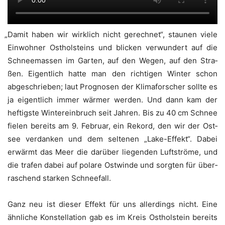
„
Damit haben wir wirk­lich nicht gerech­net“, stau­nen vie­le
Ein­woh­ner Ost­hol­steins und bli­cken ver­wun­dert auf die
Schnee­mas­sen im Gar­ten, auf den Wegen, auf den Stra­
ßen. Eigent­lich hat­te man den rich­ti­gen Win­ter schon
abge­schrie­ben; laut Pro­gno­sen der Kli­ma­for­scher soll­te es
ja eigent­lich immer wär­mer wer­den. Und dann kam der
hef­tigs­te Win­ter­ein­bruch seit Jah­ren. Bis zu 40 cm Schnee
fie­len bereits am 9. Febru­ar, ein Rekord, den wir der Ost­
see ver­dan­ken und dem sel­te­nen „Lake-Effekt“. Dabei
erwärmt das Meer die dar­über lie­gen­den Luft­strö­me, und
die tra­fen dabei auf pola­re Ost­win­de und sorg­ten für über­
ra­schend star­ken Schneefall.
Ganz neu ist die­ser Effekt für uns aller­dings nicht. Eine
ähn­li­che Kon­stel­la­ti­on gab es im Kreis Ost­hol­stein bereits