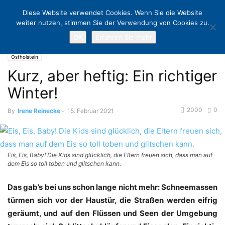
Diese Website verwendet Cookies. Wenn Sie die Website
weiter nutzen, stimmen Sie der Verwendung von Cookies zu.
OK
Erfahren Sie mehr
Home
Ostholstein
Kurz, aber heftig: Ein richtiger Winter!
Ostholstein
Kurz, aber heftig: Ein richtiger
Winter!
2000
0
By
Irene Reinecke
-
15. Februar 2021
Eis, Eis, Baby! Die Kids sind glücklich, die Eltern freuen sich, dass man auf
dem Eis so toll toben und glitschen kann.
Das gab’s bei uns schon lan­ge nicht mehr: Schnee­mas­sen
tür­men sich vor der Haus­tür, die Stra­ßen wer­den eif­rig
geräumt, und auf den Flüs­sen und Seen der Umge­bung