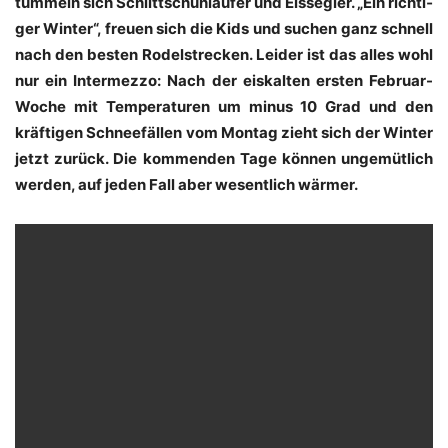
tum­meln sich Schlitt­schuh­läu­fer und Eis­seg­ler. „Ein rich­ti­
ger Win­ter“, freu­en sich die Kids und suchen ganz schnell
nach den bes­ten Rodel­stre­cken. Lei­der ist das alles wohl
nur ein Inter­mez­zo: Nach der eis­kal­ten ers­ten Febru­ar-
Woche mit Tem­pe­ra­tu­ren um minus 10 Grad und den
kräf­ti­gen Schnee­fäl­len vom Mon­tag zieht sich der Win­ter
jetzt zurück. Die kom­men­den Tage kön­nen unge­müt­lich
wer­den, auf jeden Fall aber wesent­lich wärmer.