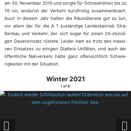
am 30. Novem­ber 2010 und sorg­te für Schnee­hö­hen bis zu
76 cm, wodurch der Ver­kehr kurz­fris­tig zusam­men­brach.
Auch in die­sem Jahr hat­ten die Räum­diens­te gut zu tun,
vor allem der für die A 1 zustän­di­ge Lan­des­be­trieb Stra­
ßen­bau und Ver­kehr, der sich sogar für einen 24-stün­di­
gen Dau­er­ein­satz rüs­te­te. Lei­der kam es trotz des mas­si­
ven Ein­sat­zes zu eini­gen Glatt­eis-Unfäl­len, und auch der
öffent­li­che Nah­ver­kehr hat­te ganz offen­sicht­lich Schwie­
rig­kei­ten mit der Situation.
Win­ter 2021
1
of 8