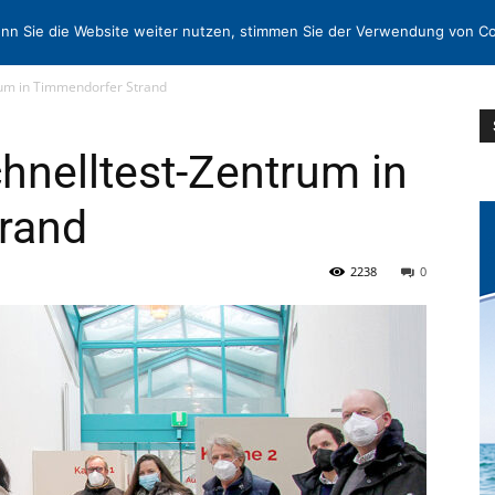
N
KONTAKT
nn Sie die Website weiter nutzen, stimmen Sie der Verwendung von Co
rum in Timmendorfer Strand
hnelltest-Zentrum in
rand
2238
0