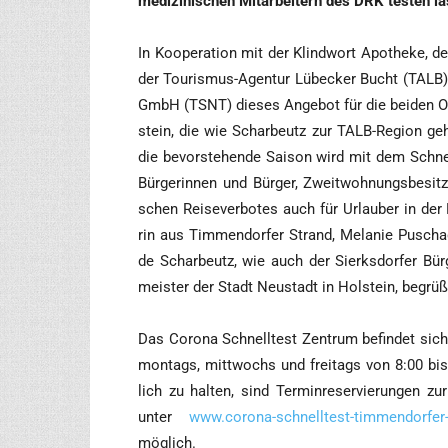
medi­zi­ni­schen Mit­ar­bei­tern des DRK tes­ten l
In Koope­ra­ti­on mit der Klind­wort Apo­the­ke,
der Tou­ris­mus-Agen­tur Lübe­cker Bucht (TALB) 
GmbH (TSNT) die­ses Ange­bot für die bei­den Ort
stein, die wie Schar­beutz zur TALB-Regi­on gehö
die bevor­ste­hen­de Sai­son wird mit dem Schnel
Bür­ge­rin­nen und Bür­ger, Zweit­woh­nungs­be­sit­
schen Rei­se­ver­bo­tes auch für Urlau­ber in der
rin aus Tim­men­dor­fer Strand, Mela­nie Puschad­d
de Schar­beutz, wie auch der Sierks­dor­fer Bür
meis­ter der Stadt Neu­stadt in Hol­stein, begrü
Das Coro­na Schnell­test Zen­trum befin­det sich
mon­tags, mitt­wochs und frei­tags von 8:00 bi
lich zu hal­ten, sind Ter­min­re­ser­vie­run­gen z
unter
www.corona-schnelltest-timmendorfer-
möglich.