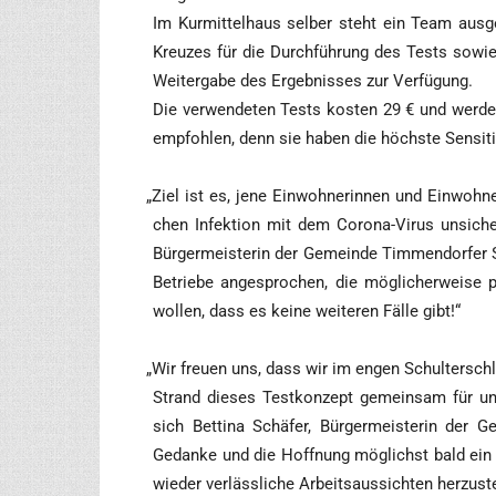
Im Kur­mit­tel­haus sel­ber steht ein Team aus­ge­
Kreu­zes für die Durch­füh­rung des Tests sowie w
Wei­ter­ga­be des Ergeb­nis­ses zur Verfügung.
Die ver­wen­de­ten Tests kos­ten 29 € und wer­den
emp­foh­len, denn sie haben die höchs­te Sen­si­ti­
„
Ziel ist es, jene Ein­woh­ne­rin­nen und Ein­woh­n
chen Infek­ti­on mit dem Coro­na-Virus unsi­cher
Bür­ger­meis­te­rin der Gemein­de Tim­men­dor­fer 
Betrie­be ange­spro­chen, die mög­li­cher­wei­se
wol­len, dass es kei­ne wei­te­ren Fäl­le gibt!“
„
Wir freu­en uns, dass wir im engen Schul­ter­schl
Strand die­ses Test­kon­zept gemein­sam für uns
sich Bet­ti­na Schä­fer, Bür­ger­meis­te­rin der
Gedan­ke und die Hoff­nung mög­lichst bald ein g
wie­der ver­läss­li­che Arbeits­aus­sich­ten herzust