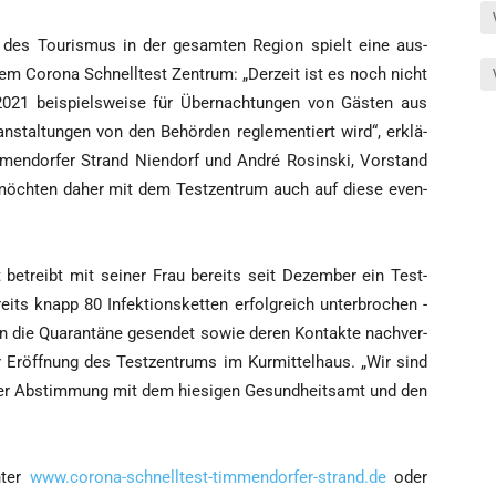
n des Tou­ris­mus in der gesam­ten Regi­on spielt eine aus­
m Coro­na Schnell­test Zen­trum: „Der­zeit ist es noch nicht
2021 bei­spiels­wei­se für Über­nach­tun­gen von Gäs­ten aus
­an­stal­tun­gen von den Behör­den regle­men­tiert wird“, erklä­
m­men­dor­fer Strand Nien­dorf und André Rosin­ski, Vor­stand
 möch­ten daher mit dem Test­zen­trum auch auf die­se even­
ort betreibt mit sei­ner Frau bereits seit Dezem­ber ein Test­
ts knapp 80 Infek­ti­ons­ket­ten erfolg­reich unter­bro­chen -
n die Qua­ran­tä­ne gesen­det sowie deren Kon­tak­te nach­ver­
r Eröff­nung des Test­zen­trums im Kur­mit­tel­haus. „Wir sind
er Abstim­mung mit dem hie­si­gen Gesund­heits­amt und den
nter
www.corona-schnelltest-timmendorfer-strand.de
oder