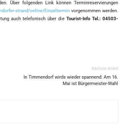
en. Über fol­gen­den Link kön­nen Ter­min­re­ser­vie­run­gen
dorfer-strand/online/Einzeltermin
vor­ge­nom­men wer­den.
­tung auch tele­fo­nisch über die
Tou­rist-Info Tel.: 04503-
Nächster Artikel
In Timmendorf wirds wieder spannend: Am 16.
Mai ist Bürgermeister-Wahl