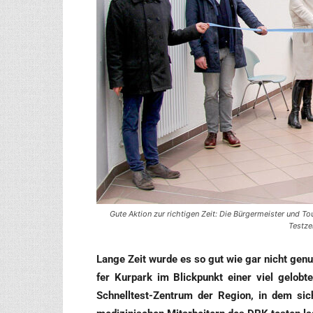
Gute Aktion zur richtigen Zeit: Die Bürgermeister und 
Testze
Lan­ge Zeit wur­de es so gut wie gar nicht genutz
fer Kur­park im Blick­punkt einer viel gelob­ten
Schnell­test-Zen­trum der Regi­on, in dem sich a