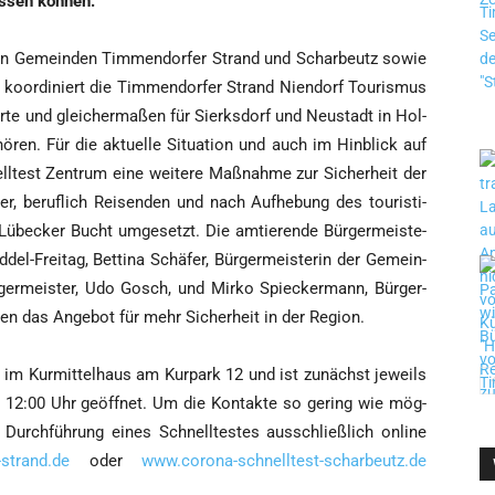
as­sen können.
 den Gemein­den Tim­men­dor­fer Strand und Schar­beutz sowie
koor­di­niert die Tim­men­dor­fer Strand Nien­dorf Tou­ris­mus
e und glei­cher­ma­ßen für Sierks­dorf und Neu­stadt in Hol­
­ren. Für die aktu­el­le Situa­ti­on und auch im Hin­blick auf
l­test Zen­trum eine wei­te­re Maß­nah­me zur Sicher­heit der
zer, beruf­lich Rei­sen­den und nach Auf­he­bung des tou­ris­ti­
 Lübe­cker Bucht umge­setzt. Die amtie­ren­de Bür­ger­meis­te­
el-Frei­tag, Bet­ti­na Schä­fer, Bür­ger­meis­te­rin der Gemein­
­ger­meis­ter, Udo Gosch, und Mir­ko Spiecker­mann, Bür­ger­
­ßen das Ange­bot für mehr Sicher­heit in der Region.
 im Kur­mit­tel­haus am Kur­park 12 und ist zunächst jeweils
s 12:00 Uhr geöff­net. Um die Kon­tak­te so gering wie mög­
ur Durch­füh­rung eines Schnell­tes­tes aus­schließ­lich online
strand.de
oder
www.corona-schnelltest-scharbeutz.de