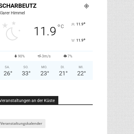
SCHARBEUTZ
Klarer Himmel
°
11.9
°
C
11.9
°
11.9
90%
3m/s
7%
SA.
SO.
MO.
DI.
MI.
26
°
33
°
23
°
21
°
22
°
Veranstaltungen an der Küste
Veranstaltungskalender