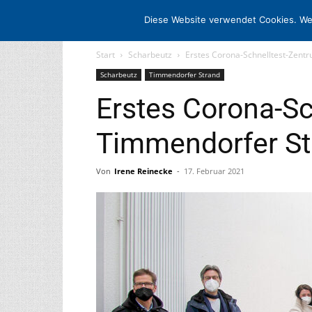
STARTSEITE
ARCHIV
MEDIADATE
Diese Website verwendet Cookies. We
Start
Scharbeutz
Erstes Corona-Schnelltest-Zent
Scharbeutz
Timmendorfer Strand
Erstes Corona-Sc
Timmendorfer St
Von
Irene Reinecke
-
17. Februar 2021