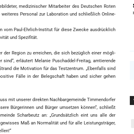
bil­de­ter, medi­zi­ni­scher Mit­ar­bei­ter des Deut­schen Roten
ei­te­res Per­so­nal zur Labo­ra­ti­on und schließ­lich Online-
 vom Paul-Ehr­lich-Insti­tut für die­se Zwe­cke aus­drück­lich
vi­tät und Spezifität.
er der Regi­on zu errei­chen, die sich bezüg­lich einer mög­li­
 sind“, erläu­tert Mela­nie Puschad­del-Frei­tag, amtie­ren­de
Strand die Moti­va­ti­on für das Test­zen­trum. „Eben­falls sind
 posi­ti­ve Fäl­le in der Beleg­schaft haben und sicher gehen
uss mit unse­rer direk­ten Nach­bar­ge­mein­de Tim­men­dor­fer
e­re Bür­ge­rin­nen und Bür­ger umset­zen kön­nen“, schließt
 Gemein­de Schar­beutz an: „Grund­sätz­lich eint uns alle der
ewis­ses Maß an Nor­ma­li­tät und für alle Leis­tungs­trä­ger,
ellen!“