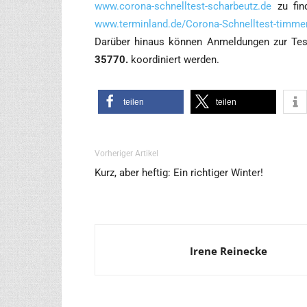
www.corona-schnelltest-scharbeutz.de
zu fin­d
www.terminland.de/Corona-Schnelltest-timmen
Dar­über hin­aus kön­nen Anmel­dun­gen zur Tes
35770.
koor­di­niert werden.
tei­len
tei­len
Vorheriger Artikel
Kurz, aber heftig: Ein richtiger Winter!
Irene Reinecke