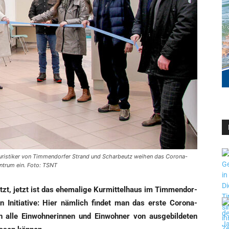
Touristiker von Timmendorfer Strand und Scharbeutz weihen das Corona-
ntrum ein. Foto: TSNT
t, jetzt ist das ehe­ma­li­ge Kur­mit­tel­haus im Tim­men­dor­
 Initia­ti­ve: Hier näm­lich fin­det man das ers­te Coro­na-
lle Ein­woh­ne­rin­nen und Ein­woh­ner von aus­ge­bil­de­ten