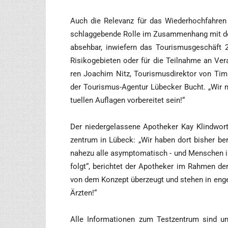
Auch die Rele­vanz für das Wie­der­hoch­fah­re
schlag­ge­ben­de Rol­le im Zusam­men­hang mit de
abseh­bar, inwie­fern das Tou­ris­mus­ge­schäft 
Risi­ko­ge­bie­ten oder für die Teil­nah­me an Ver
ren Joa­chim Nitz, Tou­ris­mus­di­rek­tor von Ti
der Tou­ris­mus-Agen­tur Lübe­cker Bucht. „Wir
tu­el­len Auf­la­gen vor­be­rei­tet sein!“
Der nie­der­ge­las­se­ne Apo­the­ker Kay Klind­w
zen­trum in Lübeck: „Wir haben dort bis­her berei
nahe­zu alle asym­pto­ma­tisch - und Men­schen i
folgt“, berich­tet der Apo­the­ker im Rah­men de
von dem Kon­zept über­zeugt und ste­hen in eng
Ärzten!“
Alle Infor­ma­tio­nen zum Test­zen­trum sind u