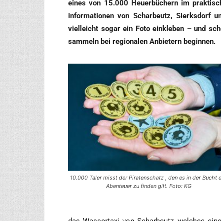
eines von 15.000 Heu­er­bü­chern im prak­ti­sch
infor­ma­tio­nen von Schar­beutz, Sierks­dorf 
viel­leicht sogar ein Foto ein­kle­ben – und sch
sam­meln bei regio­na­len Anbie­tern beginnen.
10.000 Taler misst der Pira­ten­schatz , den es in der Bucht 
Aben­teu­er zu fin­den gilt. Foto: KG