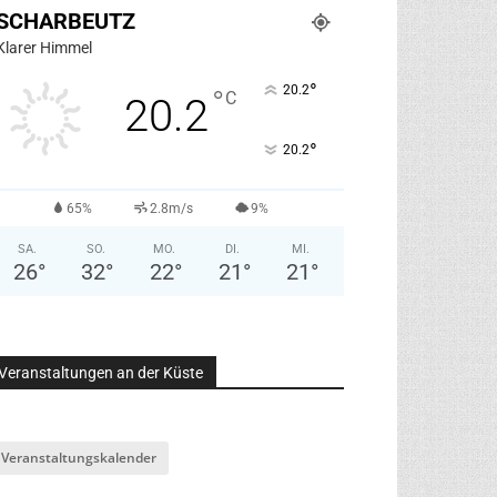
SCHARBEUTZ
Klarer Himmel
°
20.2
°
C
20.2
°
20.2
65%
2.8m/s
9%
SA.
SO.
MO.
DI.
MI.
26
°
32
°
22
°
21
°
21
°
Veranstaltungen an der Küste
Veranstaltungskalender