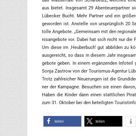
das Was­serta­xi von Schar­beutz, wel­ches eine
aus bie­tet. Ins­ge­samt 29 Aben­teu­er­part­ner
Lübe­cker Bucht. Mehr Part­ner und ein grö­ße­
gewor­den ist. Anstel­le von ursprüng­lich 20 Sei­
tol­le Ange­bo­te. „Gemein­sam mit den regio­na­len
nis­an­ge­bo­te vor. Dabei hat sich nicht nur die 
Um die­se im ‚Heu­ber­buch‘ gut abbil­den zu kön
aus­ge­reicht, so dass in die­sem Jahr ins­ge­sam
ge­bo­te geben. In einem ergän­zen­den Info­teil 
Son­ja Zas­trow von der Tou­ris­mus-Agen­tur Lüb
Trotz zahl­rei­cher Neue­run­gen ist die Grund­ide
ner der Kam­pa­gne. Besu­chen sie einen davon,
Haben die Kin­der dann einen statt­li­chen Pira­
zum 31. Okto­ber bei den betei­lig­ten Tou­rist­inf
tei­len
tei­len