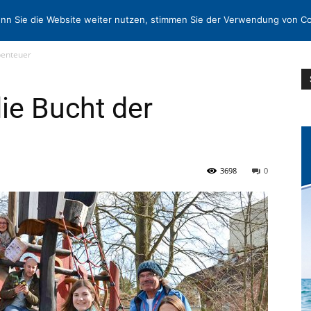
N
KONTAKT
nn Sie die Website weiter nutzen, stimmen Sie der Verwendung von Co
benteuer
die Bucht der
3698
0