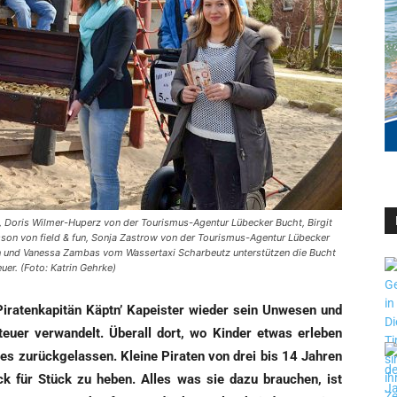
, Doris Wilmer-Huperz von der Tourismus-Agentur Lübecker Bucht, Birgit
son von field & fun, Sonja Zastrow von der Tourismus-Agentur Lübecker
 und Vanessa Zambas vom Wassertaxi Scharbeutz unterstützen die Bucht
uer. (Foto: Katrin Gehrke)
Pira­ten­ka­pi­tän Käptn’ Kapeis­ter wie­der sein Unwe­sen und
u­er ver­wan­delt. Über­all dort, wo Kin­der etwas erle­ben
zes zurück­ge­las­sen. Klei­ne Pira­ten von drei bis 14 Jah­ren
ck für Stück zu heben. Alles was sie dazu brau­chen, ist