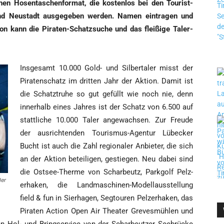
en Hosen­ta­schen­for­mat, die kos­ten­los bei den Tou­rist­
und Neu­stadt aus­ge­ge­ben wer­den. Namen ein­tra­gen und
on kann die Pira­ten-Schatz­su­che und das flei­ßi­ge Tal­er­
Ins­ge­samt 10.000 Gold- und Sil­ber­ta­ler misst der
Pira­ten­schatz im drit­ten Jahr der Akti­on. Damit ist
die Schatz­tru­he so gut gefüllt wie noch nie, denn
inner­halb eines Jah­res ist der Schatz von 6.500 auf
statt­li­che 10.000 Taler ange­wach­sen. Zur Freu­de
der aus­rich­ten­den Tou­ris­mus-Agen­tur Lübe­cker
Bucht ist auch die Zahl regio­na­ler Anbie­ter, die sich
an der Akti­on betei­li­gen, gestie­gen. Neu dabei sind
die Ost­see-Ther­me von Schar­beutz, Park­golf Pelz­
der
erha­ken, die Land­ma­schi­nen-Modell­aus­stel­lung
field & fun in Sier­ha­gen, Seg­tou­ren Pelz­erha­ken, das
Pira­ten Action Open Air Thea­ter Gre­ves­müh­len und