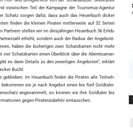
n Hol- und Bring­ser­vice von der Schar­beut­zer See­brü­cke
 sind inzwi­schen Teil der Kam­pa­gne der Tou­ris­mus-Agen­tur
rer Schatz sor­gen dafür, dass auch das Heu­er­buch dicker
ten fin­den die klei­nen Pira­ten mitt­ler­wei­le auf 32 Sei­ten
 Part­nern stel­len wir im dies­jäh­ri­gen Heu­er­buch 36 Erleb­
Part­ner­zahl erhöht, son­dern auch der Radi­us der Ange­bo­te.
­nen, haben die bis­he­ri­gen zwei Schatz­kar­ten nicht mehr
t vier Schatz­kar­ten einen Über­blick über die Aben­teu­er­an­
gibt es dann Details zu den jewei­li­gen Ange­bo­ten“, erklärt
e­cker Bucht.
e geblie­ben. Im Heu­er­buch fin­den die Pira­ten alle Teil­neh­
 bekom­men sie je nach Ange­bot einen bis fünf Gold­ta­ler.
ten­schatz ange­sam­melt, so kön­nen sie ihre Gold­ta­ler bis
or­ma­tio­nen gegen Pira­ten­zu­be­hör eintauschen.