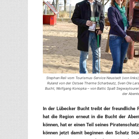
Stephan Reil vom Tourismus-Service Neustadt (von links)
Ruland von der Ostsee Therme Scharbeutz, Sven Ole Lars
Bucht, Wolfgang Konopka – von Baltic Spaß Segwaytouren
der Abente
In der Lübe­cker Bucht treibt der freund­li­che 
hat die Regi­on erneut in die Bucht der Aben­te
kön­nen, hat er einen Teil sei­nes Pira­ten­schat­
kön­nen jetzt damit begin­nen den Schatz Stü