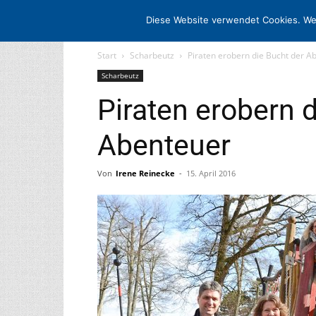
STARTSEITE
ARCHIV
MEDIADATE
Diese Website verwendet Cookies. We
Start
Scharbeutz
Piraten erobern die Bucht der A
Scharbeutz
Piraten erobern 
Abenteuer
Von
Irene Reinecke
-
15. April 2016