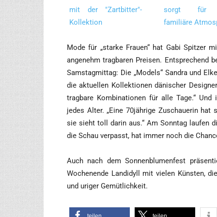
_____
Mode für „star­ke Frau­en“ hat Gabi Spit­zer mit­g
ange­nehm trag­ba­ren Prei­sen. Ent­spre­chend 
Sams­tag­mit­tag: Die „Models“ San­dra und Elke
die aktu­el­len Kol­lek­tio­nen däni­scher Desi­g
trag­ba­re Kom­bi­na­tio­nen für alle Tage.“ 
jedes Alter. „Eine 70jährige Zuschaue­rin hat si
sie sieht toll dar­in aus.“ Am Sonn­tag lau­fe
die Schau ver­passt, hat immer noch die Chan­c
Auch nach dem Son­nen­blu­men­fest prä­sen­
Wochen­en­de Land­idyll mit vie­len Küns­ten, di
und uri­ger Gemütlichkeit.
tei­len
tei­len