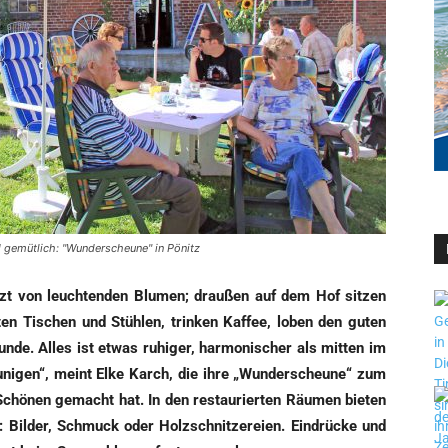
d gemütlich: "Wunderscheune" in Pönitz
nzt von leuch­ten­den Blu­men; drau­ßen auf dem Hof sit­zen
ten Tischen und Stüh­len, trin­ken Kaf­fee, loben den guten
n­de. Alles ist etwas ruhi­ger, har­mo­ni­scher als mit­ten im
eu­ni­gen“, meint Elke Karch, die ihre „Wun­der­scheu­ne“ zum
Schö­nen gemacht hat. In den restau­rier­ten Räu­men bie­ten
 Bil­der, Schmuck oder Holz­schnit­ze­rei­en. Ein­drü­cke und