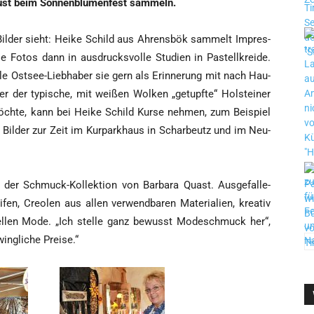
gust beim Son­nen­blu­men­fest sammeln.
l­der sieht: Hei­ke Schild aus Ahrens­bök sam­melt Impres­
 Fotos dann in aus­drucks­vol­le Stu­di­en in Pas­tell­krei­de.
­le Ost­see-Lieb­ha­ber sie gern als Erin­ne­rung mit nach Hau­
r der typi­sche, mit wei­ßen Wol­ken „getupf­te“ Hol­stei­ner
­te, kann bei Hei­ke Schild Kur­se neh­men, zum Bei­spiel
e Bil­der zur Zeit im Kur­park­haus in Schar­beutz und im Neu­
n der Schmuck-Kol­lek­ti­on von Bar­ba­ra Quast. Aus­ge­fal­le­
­fen, Creo­len aus allen ver­wend­ba­ren Mate­ria­li­en, krea­tiv
­el­len Mode. „Ich stel­le ganz bewusst Mode­schmuck her“,
ing­li­che Preise.“