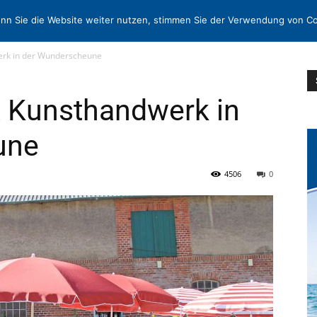
EN
KONTAKT
MORE
nn Sie die Website weiter nutzen, stimmen Sie der Verwendung von Co
rk in der Wunderscheune
 Kunsthandwerk in
une
4506
0