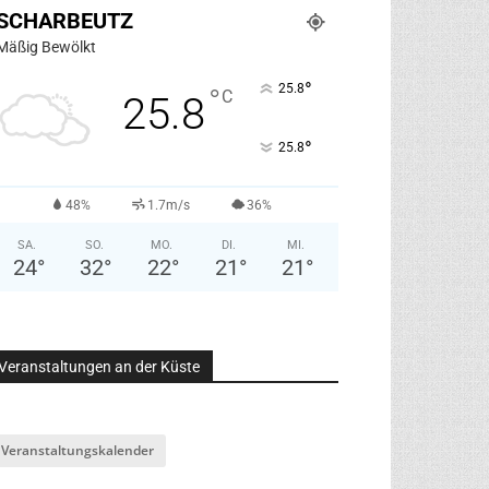
SCHARBEUTZ
Mäßig Bewölkt
°
25.8
°
C
25.8
°
25.8
48%
1.7m/s
36%
SA.
SO.
MO.
DI.
MI.
24
°
32
°
22
°
21
°
21
°
Veranstaltungen an der Küste
Veranstaltungskalender