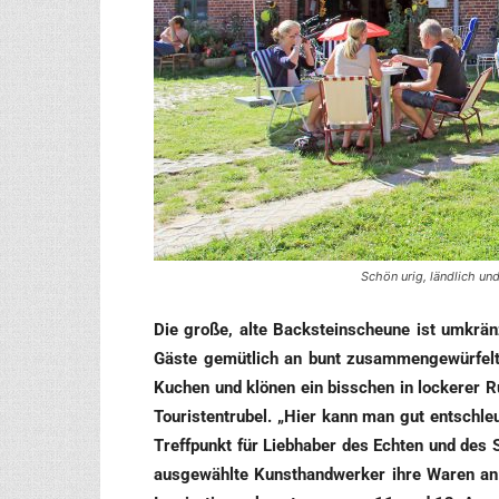
Schön urig, ländlich un
Die gro­ße, alte Back­stein­scheu­ne ist umkrä
Gäs­te gemüt­lich an bunt zusam­men­ge­wür­fel­
Kuchen und klö­nen ein biss­chen in locke­rer Ru
Tou­ris­ten­tru­bel. „Hier kann man gut ent­schl
Treff­punkt für Lieb­ha­ber des Ech­ten und des 
aus­ge­wähl­te Kunst­hand­wer­ker ihre Waren an: