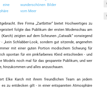
_____
e­bracht. Ihre Fir­ma „Zart­bit­ter“ bie­tet Hoch­wer­ti­ges zu
begeis­tert folg­te das Publi­kum der ers­ten Moden­schau am
 (Karch) zeig­ten auf dem Scheu­nen „Cat­walk“ vor­wie­gend
ner - „kein Schlab­ber-Look, son­dern gut sit­zen­de, ange­nehm
Und immer mit einer guten Por­ti­on modi­schem Schwung für
ch spon­tan für ein pink­far­be­nes Kleid ent­schie­den - und
n die Models noch mal für das gespann­te Publi­kum, und wer
e, hin­zu­kom­men und alles anzuschauen.
tiert Elke Karch mit ihrem freund­li­chen Team an jedem
e es zu ent­de­cken gilt - in einer ent­spann­ten Atmo­sphä­re