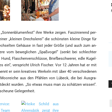
_____
on­nen­blu­men­fest“ ihre Wer­ke zei­gen. Fas­zi­nie­rend per­
sei­ner „klei­nen Drechs­le­rei“ die schöns­ten klei­ne Din­ge für
ech­sel­ten Gehäu­se in fast jeder Grö­ße (und auch zum an-
 Tie­re vom beweg­li­chen „Spaß­vo­gel“ (senkt bei schlech­ter
Hund, Fla­schen­ver­schlüs­se, Brief­be­schwe­rer, edle Kugel­
s ein“, ver­spricht Ulrich Fischer. Vor 12 Jah­ren hat er mit
nennt er sein krea­ti­ves Wer­keln mit über 40 ver­schie­de­nen
te Moor­ei­che aus den Pfäh­len von Lübeck, die bei Aus­gra­
n ent­deckt wur­den. „So etwas muss man zu schät­zen wis­sen“.
­scheu­ne Gelegenheit.