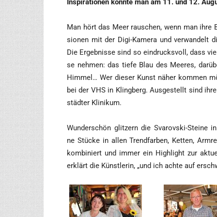
Inspi­ra­tio­nen konn­te man am 11. und 12. Au
Man hört das Meer rau­schen, wenn man ihre Bi
sio­nen mit der Digi-Kame­ra und ver­wan­delt die
Die Ergeb­nis­se sind so ein­drucks­voll, dass vie
se neh­men: das tie­fe Blau des Mee­res, dar­übe
Him­mel… Wer die­ser Kunst näher kom­men möch
bei der VHS in Kling­berg. Aus­ge­stellt sind ihr
städ­ter Klinikum.
Wun­der­schön glit­zern die Sva­rov­ski-Stei­ne i
ne Stü­cke in allen Trend­far­ben, Ket­ten, Arm­rei
kom­bi­niert und immer ein High­light zur aktu
erklärt die Künst­le­rin, „und ich ach­te auf erschw