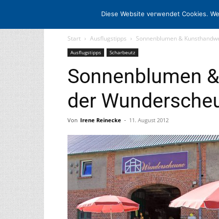
STARTSEITE
ARCHIV
MEDIADAT
Diese Website verwendet Cookies. We
Start
Ausflugstipps
Sonnenblumen & Kunsthandwe
Ausflugstipps
Scharbeutz
Sonnenblumen &
der Wundersche
Von
Irene Reinecke
-
11. August 2012