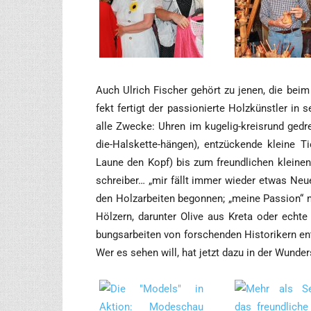
_____
Auch Ulrich Fischer gehört zu jenen, die beim „S
fekt fer­tigt der pas­sio­nier­te Holz­künst­ler in 
alle Zwe­cke: Uhren im kuge­lig-kreis­rund gedr
die-Hals­ket­te-hän­gen), ent­zü­cken­de klei­ne
Lau­ne den Kopf) bis zum freund­li­chen klei­nen 
schrei­ber… „mir fällt immer wie­der etwas Neu­e
den Holz­ar­bei­ten begon­nen; „mei­ne Pas­si­on“ 
Höl­zern, dar­un­ter Oli­ve aus Kre­ta oder ech­
bungs­ar­bei­ten von for­schen­den His­to­ri­ker
Wer es sehen will, hat jetzt dazu in der Wun­der