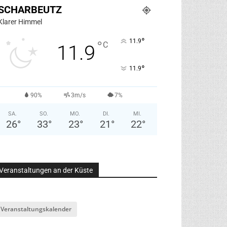
SCHARBEUTZ
Klarer Himmel
°
11.9
°
C
11.9
°
11.9
90%
3m/s
7%
SA.
SO.
MO.
DI.
MI.
26
°
33
°
23
°
21
°
22
°
Veranstaltungen an der Küste
Veranstaltungskalender