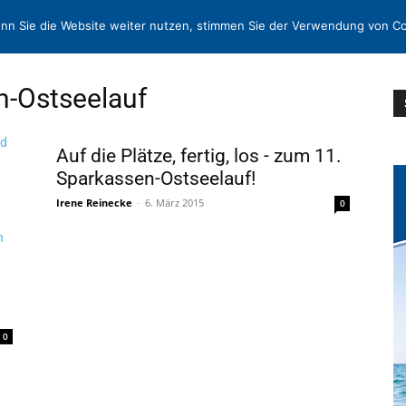
N
KONTAKT
nn Sie die Website weiter nutzen, stimmen Sie der Verwendung von Co
n-Ostseelauf
Auf die Plätze, fertig, los - zum 11.
Sparkassen-Ostseelauf!
Irene Reinecke
-
6. März 2015
0
0