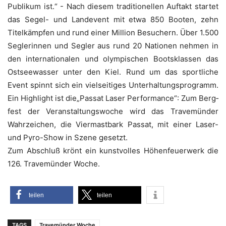
Publi­kum ist.“ - Nach die­sem tra­di­tio­nel­len Auf­takt star­tet
das Segel- und Lan­de­vent mit etwa 850 Boo­ten, zehn
Titel­kämp­fen und rund einer Mil­li­on Besu­chern. Über 1.500
Seg­le­rin­nen und Seg­ler aus rund 20 Natio­nen neh­men in
den inter­na­tio­na­len und olym­pi­schen Boots­klas­sen das
Ost­see­was­ser unter den Kiel. Rund um das sport­li­che
Event spinnt sich ein viel­sei­ti­ges Unter­hal­tungs­pro­gramm.
Ein High­light ist die„Passat Laser Per­for­mance“: Zum Berg­
fest der Ver­an­stal­tungs­wo­che wird das Tra­ve­mün­der
Wahr­zei­chen, die Vier­mast­bark Pas­sat, mit einer Laser-
und Pyro-Show in Sze­ne gesetzt.
Zum Abschluß krönt ein kunst­vol­les Höhen­feu­er­werk die
126. Tra­ve­mün­der Woche.
tei­len
tei­len
TAGS
Travemünder Woche