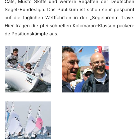
Cats, Mus­to Skiffs und wei­te­re Regat­ten der Deut­schen
Segel-Bun­des­li­ga. Das Publi­kum ist schon sehr gespannt
auf die täg­li­chen Wett­fahr­ten in der „Segel­a­re­na“ Tra­ve.
Hier tra­gen die pfeil­schnel­len Kata­ma­ran-Klas­sen packen­
de Posi­ti­ons­kämp­fe aus.
_____
_____