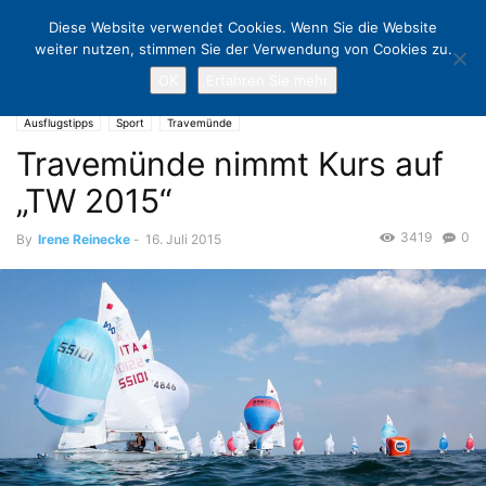
Diese Website verwendet Cookies. Wenn Sie die Website
weiter nutzen, stimmen Sie der Verwendung von Cookies zu.
OK
Erfahren Sie mehr
Home
Ausflugstipps
Travemünde nimmt Kurs auf „TW 2015“
Ausflugstipps
Sport
Travemünde
Travemünde nimmt Kurs auf
„TW 2015“
3419
0
By
Irene Reinecke
-
16. Juli 2015