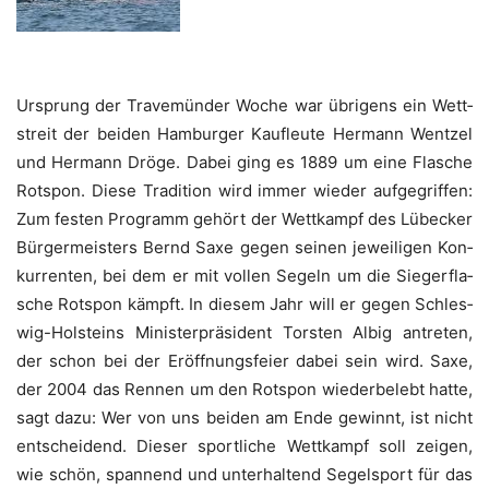
Ursprung der Tra­ve­mün­der Woche war übri­gens ein Wett­
streit der bei­den Ham­bur­ger Kauf­leu­te Her­mann Went­zel
und Her­mann Drö­ge. Dabei ging es 1889 um eine Fla­sche
Rots­pon. Die­se Tra­di­ti­on wird immer wie­der auf­ge­grif­fen:
Zum fes­ten Pro­gramm gehört der Wett­kampf des Lübe­cker
Bür­ger­meis­ters Bernd Saxe gegen sei­nen jewei­li­gen Kon­
kur­ren­ten, bei dem er mit vol­len Segeln um die Sie­ger­fla­
sche Rots­pon kämpft. In die­sem Jahr will er gegen Schles­
wig-Hol­steins Minis­ter­prä­si­dent Tors­ten Albig antre­ten,
der schon bei der Eröff­nungs­fei­er dabei sein wird. Saxe,
der 2004 das Ren­nen um den Rots­pon wie­der­be­lebt hat­te,
sagt dazu: Wer von uns bei­den am Ende gewinnt, ist nicht
ent­schei­dend. Die­ser sport­li­che Wett­kampf soll zei­gen,
wie schön, span­nend und unter­hal­tend Segel­sport für das