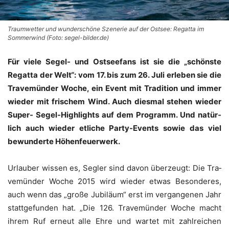
Traumwetter und wunderschöne Szenerie auf der Ostsee: Regatta im
Sommerwind (Foto: segel-bilder.de)
Für vie­le Segel- und Ost­see­fans ist sie die „schöns­te
Regat­ta der Welt“: vom 17. bis zum 26. Juli erle­ben sie die
Tra­ve­mün­der Woche, ein Event mit Tra­di­ti­on und immer
wie­der mit fri­schem Wind. Auch dies­mal ste­hen wie­der
Super- Segel-High­lights auf dem Pro­gramm. Und natür­
lich auch wie­der etli­che Par­ty-Events sowie das viel
bewun­der­te Höhenfeuerwerk.
Urlau­ber wis­sen es, Seg­ler sind davon über­zeugt: Die Tra­
ve­mün­der Woche 2015 wird wie­der etwas Beson­de­res,
auch wenn das „gro­ße Jubi­lä­um“ erst im ver­gan­ge­nen Jahr
statt­ge­fun­den hat. „Die 126. Tra­ve­mün­der Woche macht
ihrem Ruf erneut alle Ehre und war­tet mit zahl­rei­chen