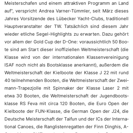
Meis­ter­scha­fen und einem attrak­ti­ven Pro­gramm an Land
auf“, ver­spricht Andrea Var­ner-Tümm­ler, seit März die­ses
Jah­res Vor­sit­zen­de des Lübe­cker Yacht-Clubs, tra­di­tio­nell
Haupt­ver­an­stal­ter der TW. Tat­säch­lich sind die­sem Jahr
wie­der etli­che Segel-High­lights zu erwar­ten. Dazu gehört
vor allem der Gold Cup der D-One: vor­aus­sicht­lich 50 Boo­
te sind am Start die­ser inof­fi­zi­el­len Welt­meis­ter­schaft (die
Klas­se wird von der inter­na­tio­na­len Klas­sen­ver­ei­ni­gung
ISAF noch nicht als Boots­klas­se aner­kannt), außer­dem die
Welt­meis­ter­schaft der Kiel­boo­te der Klas­se J 22 mit rund
40 teil­neh­men­den Boo­ten, die Welt­meis­ter­schaft der Zwei­
mann-Tra­pez­jol­le mit Spinna­ker der Klas­se Laser 2 mit
etwa 30 Boo­ten, die Welt­meis­ter­schaft der Jugend­boots­
klas­se RS Feva mit cir­ca 120 Boo­ten, die Euro Open der
Kiel­boo­te der FUN-Klas­se, die Ger­man Open der J24, die
Deut­sche Meis­ter­schaft der Tai­fun und der ICs der Inter­na­
tio­nal Canoes, die Rang­lis­ten­re­gat­ten der Finn Dinghis, A-