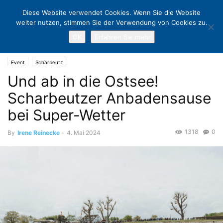
Diese Website verwendet Cookies. Wenn Sie die Website
weiter nutzen, stimmen Sie der Verwendung von Cookies zu.
OK
Erfahren Sie mehr
Home
Event
Und ab in die Ostsee! Scharbeutzer Anbadensause bei
Super-Wetter
Event
Scharbeutz
Und ab in die Ostsee!
Scharbeutzer Anbadensause
bei Super-Wetter
1318
0
By
Irene Reinecke
-
4. Mai 2024