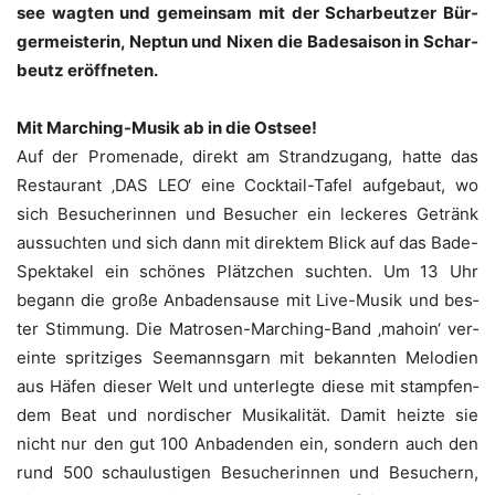
see wag­ten und gemein­sam mit der Schar­beut­zer Bür­
ger­meis­te­rin, Nep­tun und Nixen die Bade­sai­son in Schar­
beutz eröffneten.
Mit Mar­ching-Musik ab in die Ostsee!
Auf der Pro­me­na­de, direkt am Strand­zu­gang, hat­te das
Restau­rant ‚DAS LEO‘ eine Cock­tail-Tafel auf­ge­baut, wo
sich Besu­che­rin­nen und Besu­cher ein lecke­res Getränk
aus­such­ten und sich dann mit direk­tem Blick auf das Bade-
Spek­ta­kel ein schö­nes Plätz­chen such­ten. Um 13 Uhr
begann die gro­ße Anba­den­sause mit Live-Musik und bes­
ter Stim­mung. Die Matro­sen-Mar­ching-Band ‚maho­in‘ ver­
ein­te sprit­zi­ges See­manns­garn mit bekann­ten Melo­dien
aus Häfen die­ser Welt und unter­leg­te die­se mit stamp­fen­
dem Beat und nor­di­scher Musi­ka­li­tät. Damit heiz­te sie
nicht nur den gut 100 Anba­den­den ein, son­dern auch den
rund 500 schau­lus­ti­gen Besu­che­rin­nen und Besu­chern,