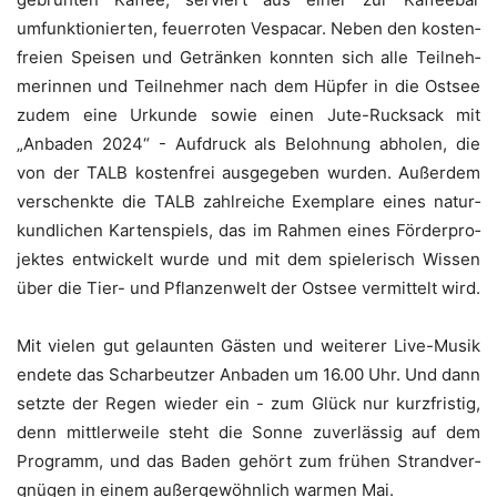
umfunk­tio­nier­ten, feu­er­ro­ten Ves­pa­car. Neben den kos­ten­
frei­en Spei­sen und Geträn­ken konn­ten sich alle Teil­neh­
me­rin­nen und Teil­neh­mer nach dem Hüp­fer in die Ost­see
zudem eine Urkun­de sowie einen Jute-Ruck­sack mit
„Anba­den 2024“ - Auf­druck als Beloh­nung abho­len, die
von der TALB kos­ten­frei aus­ge­ge­ben wur­den. Außer­dem
ver­schenk­te die TALB zahl­rei­che Exem­pla­re eines natur­
kund­li­chen Kar­ten­spiels, das im Rah­men eines För­der­pro­
jek­tes ent­wi­ckelt wur­de und mit dem spie­le­risch Wis­sen
über die Tier- und Pflan­zen­welt der Ost­see ver­mit­telt wird.
Mit vie­len gut gelaun­ten Gäs­ten und wei­te­rer Live-Musik
ende­te das Schar­beut­zer Anba­den um 16.00 Uhr. Und dann
setz­te der Regen wie­der ein - zum Glück nur kurz­fris­tig,
denn mitt­ler­wei­le steht die Son­ne zuver­läs­sig auf dem
Pro­gramm, und das Baden gehört zum frü­hen Strand­ver­
gnü­gen in einem außer­ge­wöhn­lich war­men Mai.