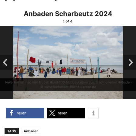
Anba­den Schar­beutz 2024
1
of 4
Vie­le Teil­neh­mer, viel Tru­bel: Rund 100 Muti­ge kamen zum tra­di­tio­nel­len Anba­den
© www.luebecker-bucht-ostsee.de
tei­len
tei­len
TAGS
Anbaden