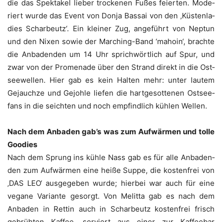
die das Spek­ta­kel lie­ber tro­cke­nen Fußes fei­er­ten. Mode­
riert wur­de das Event von Don­ja Bassai von den ‚Küs­ten­la­
dies Schar­beutz‘. Ein klei­ner Zug, ange­führt von Nep­tun
und den Nixen sowie der Mar­ching-Band ‘maho­in‘, brach­te
die Anba­den­den um 14 Uhr sprich­wört­lich auf Spur, und
zwar von der Pro­me­na­de über den Strand direkt in die Ost­
see­wel­len. Hier gab es kein Hal­ten mehr: unter lau­tem
Gejauch­ze und Gejoh­le lie­fen die hart­ge­sot­te­nen Ost­see­
fans in die seich­ten und noch emp­find­lich küh­len Wellen.
Nach dem Anba­den gab’s was zum Auf­wär­men und tol­le
Goodies
Nach dem Sprung ins küh­le Nass gab es für alle Anba­den­
den zum Auf­wär­men eine hei­ße Sup­pe, die kos­ten­frei von
‚DAS LEO‘ aus­ge­ge­ben wur­de; hier­bei war auch für eine
vega­ne Vari­an­te gesorgt. Von Melit­ta gab es nach dem
Anba­den in Ret­tin auch in Schar­beutz kos­ten­frei frisch
gebrüh­ten Kaf­fee, ser­viert aus einer zur Kaf­fee­bar