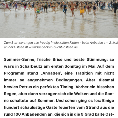
Zum Start sprangen alle freudig in die kalten Fluten - beim Anbaden am 2. Mai
an der Ostsee © www.luebecker-bucht-ostsee.de
Som­mer-Son­ne, fri­sche Bri­se und bes­te Stim­mung: so
war’s in Schar­beutz am ers­ten Sonn­tag im Mai. Auf dem
Pro­gramm stand „Anba­den“, eine Tra­di­ti­on mit nicht
immer so ange­neh­men Bedin­gun­gen. Aber dies­mal
bewies Petrus ein per­fek­tes Timing. Vor­her ein biss­chen
Regen, aber dann ver­zo­gen sich die Wol­ken und die Son­
ne schal­te­te auf Som­mer. Und schon ging es los: Eini­ge
hun­dert schau­lus­ti­ge Gäs­te feu­er­ten vom Strand aus die
rund 100 Anba­den­den an, die sich in die 9 Grad kal­te Ost­