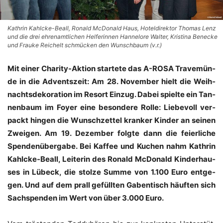
Kathrin Kahlcke-Beall, Ronald McDonald Haus, Hoteldirektor Thomas Lenz
und die drei ehrenamtlichen Helferinnen Hannelore Walter, Kristina Benecke
und Frauke Reichelt schmücken den Wunschbaum (v.r.)
Mit einer Cha­ri­ty-Akti­on star­te­te das A-ROSA Tra­ve­mün­
de in die Advents­zeit: Am 28. Novem­ber hielt die Weih­
nachts­de­ko­ra­ti­on im Resort Ein­zug. Dabei spiel­te ein Tan­
nen­baum im Foy­er eine beson­de­re Rol­le: Lie­be­voll ver­
packt hin­gen die Wunsch­zet­tel kran­ker Kin­der an sei­nen
Zwei­gen. Am 19. Dezem­ber folg­te dann die fei­er­li­che
Spen­den­über­ga­be. Bei Kaf­fee und Kuchen nahm Kath­rin
Kahlcke-Beall, Lei­te­rin des Ronald McDo­nald Kin­der­hau­
ses in Lübeck, die stol­ze Sum­me von 1.100 Euro ent­ge­
gen. Und auf dem prall gefüll­ten Gaben­tisch häuf­ten sich
Sach­spen­den im Wert von über 3.000 Euro.