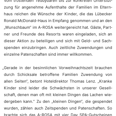
Vom trös­ten­den Ted­dy­bä­ren bis zur kon­kre­ten Unter­stüt­
zung für ange­neh­me Auf­ent­hal­te der Fami­li­en im Eltern­
haus rei­chen die Wün­sche der Kin­der, die das Lübe­cker
Ronald McDo­nald-Haus in Emp­fang genom­men und an den
„Wunsch­baum“ im A-ROSA wei­ter­ge­reicht hat. Gäs­te, Part­
ner und Freun­de des Resorts waren ein­ge­la­den, sich an
die­ser Akti­on zu betei­li­gen und sich mit Geld- und Sach­
spen­den ein­zu­brin­gen. Auch zeit­li­che Zuwen­dun­gen und
ein­zel­ne Paten­schaf­ten sind immer willkommen.
„
Gera­de in der besinn­li­chen Vor­weih­nachts­zeit brau­chen
durch Schick­sa­le betrof­fe­ne Fami­li­en Zuwen­dung von
allen Sei­ten“, betont Hotel­di­rek­tor Tho­mas Lenz. „Kran­ke
Kin­der sind lei­der die Schwächs­ten in unse­rer Gesell­
schaft, denen man oft mit klei­nen Din­gen das Lachen wie­
der­ge­ben kann.“ Zu den „klei­nen Din­gen“, die gespen­det
wur­den, zäh­len auch Zeit­spen­den und Paten­schaf­ten. So
brach­te sich das A-ROSA mit vier Day SPA-Gut­schei­nen