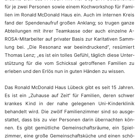
für je zwei Per­so­nen sowie einem Koch­work­shop für Fami­
li­en im Ronald McDo­nald Haus ein. Auch im inter­nen Kreis
fand der Spen­den­auf­ruf gro­ßen Anklang; so tru­gen gan­ze
Abtei­lun­gen mit ihrer Team­kas­se oder auch ein­zel­ne A-
ROSA-Mit­ar­bei­ter auf pri­va­ter Basis zur Kari­ta­ti­ven Samm­
lung bei. „Die Reso­nanz war beein­dru­ckend“, resü­miert
Tho­mas Lenz; „es ist ein tol­les Gefühl, täg­lich die­se Unter­
stüt­zung für die vom Schick­sal getrof­fe­nen Fami­li­en zu
erle­ben und den Erlös nun in guten Hän­den zu wissen.
Das Ronald McDo­nald Haus Lübeck gibt es seit 15 Jah­ren.
Es ist ein „Zuhau­se auf Zeit“ für Fami­li­en, deren schwer
kran­kes Kind in der nahe gele­ge­nen Uni-Kin­der­kli­nik
behan­delt wird. Die zwölf Fami­li­en­zim­mer sind so aus­ge­
stat­tet, dass bis zu vier Per­so­nen dar­in über­nach­ten kön­
nen. Es gibt gemüt­li­che Gemein­schafts­räu­me, ein Spiel­
zim­mer, eine gro­ße Gemein­schafts­kü­che und einen schö­