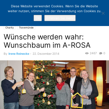
Diese Website verwendet Cookies. Wenn Sie die Website
weiter nutzen, stimmen Sie der Verwendung von Cookies zu.
OK
Erfahren Sie mehr
Home
Charity
Wünsche werden wahr: Wunschbaum im A-ROSA
Charity
Travemünde
Wünsche werden wahr:
Wunschbaum im A-ROSA
2467
0
By
Irene Reinecke
-
22. Dezember 2014