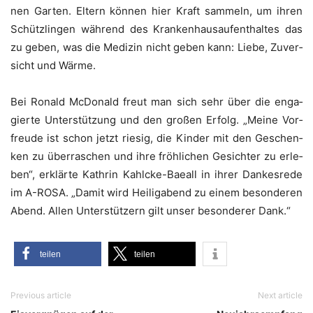
nen Gar­ten. Eltern kön­nen hier Kraft sam­meln, um ihren
Schütz­lin­gen wäh­rend des Kran­ken­haus­auf­ent­hal­tes das
zu geben, was die Medi­zin nicht geben kann: Lie­be, Zuver­
sicht und Wärme.
Bei Ronald McDo­nald freut man sich sehr über die enga­
gier­te Unter­stüt­zung und den gro­ßen Erfolg. „Mei­ne Vor­
freu­de ist schon jetzt rie­sig, die Kin­der mit den Geschen­
ken zu über­ra­schen und ihre fröh­li­chen Gesich­ter zu erle­
ben“, erklär­te Kath­rin Kahlcke-Bae­all in ihrer Dan­kes­re­de
im A-ROSA. „Damit wird Hei­lig­abend zu einem beson­de­ren
Abend. Allen Unter­stüt­zern gilt unser beson­de­rer Dank.“
tei­len
tei­len
Previous article
Next article