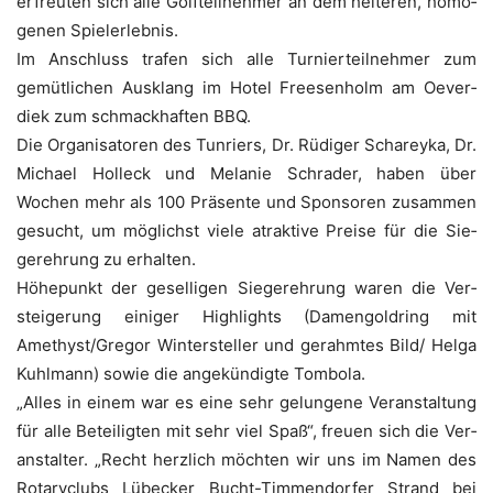
erfreu­ten sich alle Golf­teil­neh­mer an dem hei­te­ren, homo­
ge­nen Spielerlebnis.
Im Anschluss tra­fen sich alle Tur­nier­teil­neh­mer zum
gemüt­li­chen Aus­klang im Hotel Free­sen­holm am Oever­
diek zum schmack­haf­ten BBQ.
Die Orga­ni­sa­to­ren des Tun­riers, Dr. Rüdi­ger Scharey­ka, Dr.
Micha­el Holl­eck und Mela­nie Schr­a­der, haben über
Wochen mehr als 100 Prä­sen­te und Spon­so­ren zusam­men
gesucht, um mög­lichst vie­le atrak­ti­ve Prei­se für die Sie­
ger­eh­rung zu erhalten.
Höhe­punkt der gesel­li­gen Sie­ger­eh­rung waren die Ver­
stei­ge­rung eini­ger High­lights (Damen­gold­ring mit
Amethyst/Gregor Win­ter­stel­ler und gerahm­tes Bild/ Hel­ga
Kuhl­mann) sowie die ange­kün­dig­te Tombola.
„Alles in einem war es eine sehr gelun­ge­ne Ver­an­stal­tung
für alle Betei­lig­ten mit sehr viel Spaß“, freu­en sich die Ver­
an­stal­ter. „Recht herz­lich möch­ten wir uns im Namen des
Rota­ryclubs Lübe­cker Bucht-Tim­men­dor­fer Strand bei