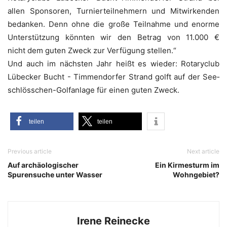
allen Spon­so­ren, Tur­nier­teil­neh­mern und Mit­wir­ken­den
bedan­ken. Denn ohne die gro­ße Teil­nah­me und enor­me
Unter­stüt­zung könn­ten wir den Betrag von 11.000 €
nicht dem guten Zweck zur Ver­fü­gung stellen.“
Und auch im nächs­ten Jahr heißt es wie­der: Rota­ryclub
Lübe­cker Bucht - Tim­men­dor­fer Strand golft auf der See­
schlöss­chen-Golf­an­la­ge für einen guten Zweck.
tei­len
tei­len
Previous article
Next article
Auf archäologischer
Ein Kirmesturm im
Spurensuche unter Wasser
Wohngebiet?
Irene Reinecke