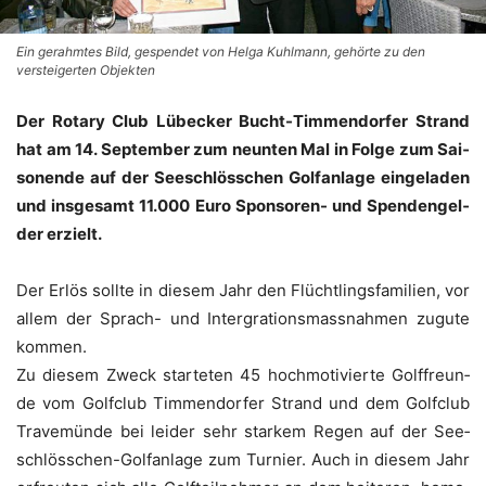
Ein gerahmtes Bild, gespendet von Helga Kuhlmann, gehörte zu den
versteigerten Objekten
Der Rota­ry Club Lübe­cker Bucht-Tim­men­dor­fer Strand
hat am 14. Sep­tem­ber zum neun­ten Mal in Fol­ge zum Sai­
son­ende auf der See­schlöss­chen Golf­an­la­ge ein­ge­la­den
und ins­ge­samt 11.000 Euro Spon­so­ren- und Spen­den­gel­
der erzielt.
Der Erlös soll­te in die­sem Jahr den Flücht­lings­fa­mi­li­en, vor
allem der Sprach- und Inter­gra­ti­ons­mass­nah­men zugu­te
kommen.
Zu die­sem Zweck star­te­ten 45 hoch­mo­ti­vier­te Golf­freun­
de vom Golf­club Tim­men­dor­fer Strand und dem Golf­club
Tra­ve­mün­de bei lei­der sehr star­kem Regen auf der See­
schlöss­chen-Golf­an­la­ge zum Tur­nier. Auch in die­sem Jahr