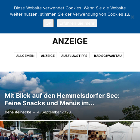
Diese Website verwendet Cookies. Wenn Sie die Website
weiter nutzen, stimmen Sie der Verwendung von Cookies zu.
OK
Erfahren Sie mehr
Home
Anzeige
ANZEIGE
ALLGEMEIN
ANZEIGE
AUSFLUGSTIPPS
BAD SCHWARTAU
CHARITY
EUTIN
EVENT
FREIZEIT
GASTRONOMIE
KLINGBERG
KULTUR
KUNST
LÜBECK
LÜBECKER BUCHT
NEUSTADT
NIENDORF
OSTHOLSTEIN
POLITIK
PÖNITZ
SCHARBEUTZ
SCHÜRSDORF
SHOPPING
SPORT
TERMINE
Mit Blick auf den Hemmelsdorfer See:
TIMMENDORFER STRAND
TRAVEMÜNDE
WARNSDORF
Feine Snacks und Menüs im...
Irene Reinecke
-
4. September 2020