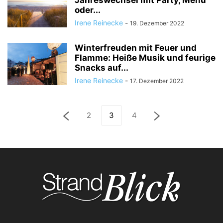
Jahreswechsel mit Party, Menü
oder...
Irene Reinecke
-
19. Dezember 2022
Winterfreuden mit Feuer und
Flamme: Heiße Musik und feurige
Snacks auf...
Irene Reinecke
-
17. Dezember 2022
2
3
4