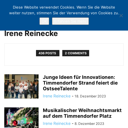
Diese Website verwendet Cookies. Wenn Sie die Website
weiter nutzen, stimmen Sie der Verwendung von Cookies zu.
OK
Erfahren Sie mehr
Home
Authors
Posts by Irene Reinecke
Irene Reinecke
436 POSTS
2 COMMENTS
Junge Ideen für Innovationen:
Timmendorfer Strand feiert die
OstseeTalente
Irene Reinecke
-
18. Dezember 2023
Musikalischer Weihnachtsmarkt
auf dem Timmendorfer Platz
Irene Reinecke
-
8. Dezember 2023