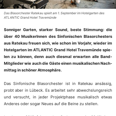
Das Blasorchester Ratekau spielt am 1. September im Hotelgarten des
ATLANTIC Grand Hotel Travemünde
Son­ni­ger Gar­ten, star­ker Sound, bes­te Stim­mung: die
über 40 Musi­ke­rIn­nen des Sin­fo­ni­schen Blas­or­ches­ters
aus Rate­kau freu­en sich, wie schon im Vor­jahr, wie­der im
Hotel­gar­ten im ATLANTIC Grand Hotel Tra­ve­mün­de spie­
len zu kön­nen, denn auch dies­mal erwar­ten alle Band-
Mit­glie­der wie auch die Gäs­te einen musi­ka­li­schen Nach­
mit­tag in schö­ner Atmosphäre.
Das Sin­fo­ni­sche Blas­or­ches­ter ist in Rate­kau ansäs­sig,
probt aber in Lübeck. Es arbei­tet sehr abwechs­lungs­reich
und ver­sucht, in jeder Pro­jekt­pha­se musi­ka­lisch etwas
Ande­res oder sogar Neu­es auf die Bei­ne zu stellen.