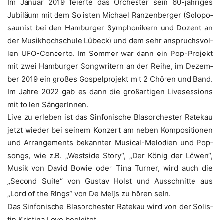
Im Janu­ar 2019 fei­er­te das Orches­ter sein 60-jäh­ri­ges
Jubi­lä­um mit dem Solis­ten Micha­el Ran­zen­ber­ger (Solo­po­
sau­nist bei den Ham­bur­ger Sym­pho­ni­kern und Dozent an
der Musik­hoch­schu­le Lübeck) und dem sehr anspruchs­vol­
len UFO-Con­cer­to. Im Som­mer war dann ein Pop-Pro­jekt
mit zwei Ham­bur­ger Song­wri­tern an der Rei­he, im Dezem­
ber 2019 ein gro­ßes Gos­pel­pro­jekt mit 2 Chö­ren und Band.
Im Jah­re 2022 gab es dann die groß­ar­ti­gen Live­ses­si­ons
mit tol­len SängerInnen.
Live zu erle­ben ist das Sin­fo­ni­sche Blas­or­ches­ter Rate­kau
jetzt wie­der bei sei­nem Kon­zert am neben Kom­po­si­tio­nen
und Arran­ge­ments bekann­ter Musi­cal-Melo­dien und Pop­
songs, wie z.B. „West­side Sto­ry“, „Der König der ­Löwen“,
Musik von David Bowie oder Tina ­Tur­ner, wird auch die
„Second Suite“ von ­Gus­tav Holst und Aus­schnit­te aus
„Lord of the Rings“ von De Meijs zu hören sein.
Das Sin­fo­ni­sche Blas­or­ches­ter Rate­kau wird von der Solis­
tin Kris­ti­na Love begleitet.