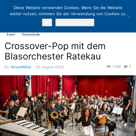
Diese Website verwendet Cookies. Wenn Sie die Website
weiter nutzen, stimmen Sie der Verwendung von Cookies zu.
OK
Erfahren Sie mehr
Home
Event
Crossover-Pop mit dem Blasorchester Ratekau
Event
Travemünde
Crossover-Pop mit dem
Blasorchester Ratekau
1388
0
By
StrandBlick
-
24. August 2024