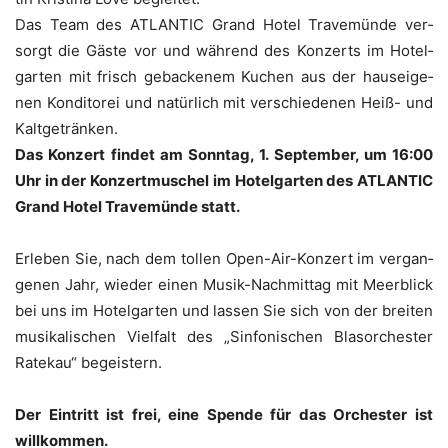
Das Team des ATLANTIC Grand Hotel Tra­ve­mün­de ver­
sorgt die Gäs­te vor und wäh­rend des Kon­zerts im Hotel­
gar­ten mit­ frisch geba­cke­nem Kuchen aus der haus­ei­ge­
nen Kon­di­to­rei und natür­lich mit ver­schie­de­nen Heiß- und
Kaltgetränken.
Das Kon­zert fin­det am Sonn­tag, 1. Sep­tem­ber, um 16:00
Uhr in der Kon­zert­mu­schel im Hotel­gar­ten des ATLANTIC
Grand Hotel Tra­ve­mün­de statt.
Erle­ben Sie, nach dem tol­len Open-Air-Kon­zert im ver­gan­
ge­nen Jahr, wie­der einen Musik-Nach­mit­tag mit Meer­blick
bei uns im Hotel­gar­ten und las­sen Sie sich von der brei­ten
musi­ka­li­schen Viel­falt des „Sin­fo­ni­schen Blas­or­ches­ter
Rate­kau“ begeistern.
Der Ein­tritt ist frei, eine Spen­de für das Orches­ter ist
willkommen.