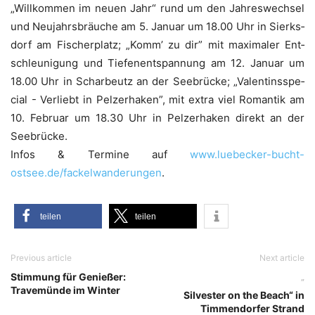
„Will­kom­men im neu­en Jahr“ rund um den Jah­res­wech­sel
und Neu­jahrs­bräu­che am 5. Janu­ar um 18.00 Uhr in Sierks­
dorf am Fischer­platz; „Komm’ zu dir” mit maxi­ma­ler Ent­
schleu­ni­gung und Tie­fen­ent­span­nung am 12. Janu­ar um
18.00 Uhr in Schar­beutz an der See­brü­cke; „Valen­tins­spe­
cial - Ver­liebt in Pelz­erha­ken”, mit extra viel Roman­tik am
10. Febru­ar um 18.30 Uhr in ­Pelz­erha­ken direkt an der
Seebrücke.
Infos & Ter­mi­ne auf
www.luebecker-bucht-
ostsee.de/fackelwanderungen
.
tei­len
tei­len
Previous article
Next article
Stimmung für Genießer:
„
Travemünde im Winter
Silvester on the Beach“ in
Timmendorfer Strand