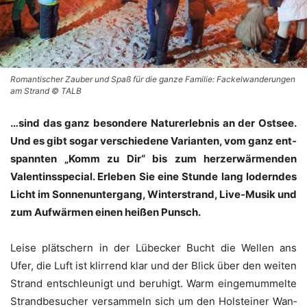
Romantischer Zauber und Spaß für die ganze Familie: Fackelwanderungen
am Strand © TALB
…sind das ganz beson­de­re Natur­er­leb­nis an der Ost­see.
Und es gibt sogar ver­schie­de­ne Vari­an­ten, vom ganz ent­
spann­ten „Komm zu Dir“ bis zum herz­er­wär­men­den
Valen­tins­spe­cial. Erle­ben Sie eine Stun­de lang lodern­des
Licht im Son­nen­un­ter­gang, Win­ter­strand, Live-Musik und
zum Auf­wär­men einen hei­ßen Punsch.
Lei­se plät­schern in der Lübe­cker Bucht die Wel­len ans
Ufer, die Luft ist klir­rend klar und der Blick über den wei­ten
Strand ent­schleu­nigt und beru­higt. Warm ein­ge­mum­mel­te
Strand­be­su­cher ver­sam­meln sich um den Hol­stei­ner Wan­