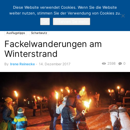
Diese Website verwendet Cookies. Wenn Sie die Website
weiter nutzen, stimmen Sie der Verwendung von Cookies zu.
OK
Erfahren Sie mehr
Home
Ausflugstipps
Fackelwanderungen am Winterstrand
Ausflugstipps
Scharbeutz
Fackelwanderungen am
Winterstrand
2598
0
By
Irene Reinecke
-
14. Dezember 2017