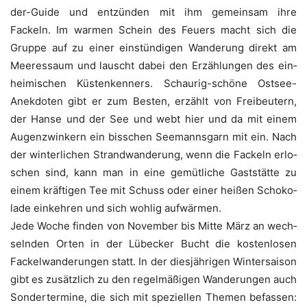
der-Gui­de und ent­zün­den mit ihm gemein­sam ihre
Fackeln. Im war­men Schein des Feu­ers macht sich die
Grup­pe auf zu einer ein­stün­di­gen Wan­de­rung direkt am
Mee­res­saum und lauscht dabei den Erzäh­lun­gen des ein­
hei­mi­schen Küs­ten­ken­ners. Schau­rig-schö­ne Ost­see-
Anek­do­ten gibt er zum Bes­ten, erzählt von Frei­beu­tern,
der Han­se und der See und webt hier und da mit einem
Augen­zwin­kern ein biss­chen See­manns­garn mit ein. Nach
der win­ter­li­chen Strand­wan­de­rung, wenn die Fackeln erlo­
schen sind, kann man in eine gemüt­li­che Gast­stät­te zu
einem kräf­ti­gen Tee mit Schuss oder einer hei­ßen Scho­ko­
la­de ein­keh­ren und sich woh­lig aufwärmen.
Jede Woche fin­den von Novem­ber bis Mit­te März an wech­
seln­den Orten in der Lübe­cker Bucht die kos­ten­lo­sen
Fackel­wan­de­run­gen statt. In der dies­jäh­ri­gen Win­ter­sai­son
gibt es zusätz­lich zu den regel­mä­ßi­gen Wan­de­run­gen auch
Son­der­ter­mi­ne, die sich mit spe­zi­el­len The­men befas­sen: