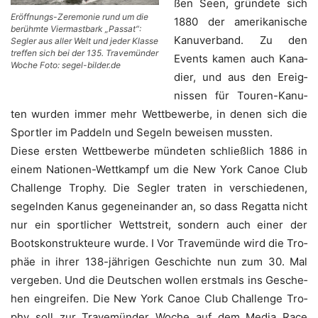
ßen Seen, grün­de­te sich
Eröffnungs-Zeremonie rund um die
1880 der ame­ri­ka­ni­sche
berühmte Vier­mast­bark „Pas­sat“:
Kanu­ver­band. Zu den
Seg­ler aus aller Welt und jeder Klas­se
tref­fen sich bei der 135. Travemünder
Events kamen auch Kana­
Woche Foto: segel-bilder.de
di­er, und aus den Ereig­
nis­sen für Tou­ren-Kanu­
ten wur­den immer mehr Wett­be­wer­be, in denen sich die
Sport­ler im Pad­deln und Segeln bewei­sen mussten.
Die­se ers­ten Wett­be­wer­be mün­de­ten schließ­lich 1886 in
einem Natio­nen-Wett­kampf um die New York Canoe Club
Chall­enge Tro­phy. Die Seg­ler tra­ten in ver­schie­de­nen,
segeln­den Kanus gegen­ein­an­der an, so dass Regat­ta nicht
nur ein sport­li­cher Wett­streit, son­dern auch einer der
Boots­kon­struk­teu­re wur­de. I Vor Tra­ve­mün­de wird die Tro­
phäe in ihrer 138-jäh­ri­gen Geschich­te nun zum 30. Mal
ver­ge­ben. Und die Deut­schen wol­len erst­mals ins Gesche­
hen ein­grei­fen. Die New York Canoe Club Chall­enge Tro­
phy soll zur Tra­ve­mün­der Woche auf dem Media Race