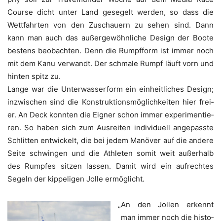
Cour­se dicht unter Land gese­gelt wer­den, so dass die
Wett­fahr­ten von den Zuschau­ern zu sehen sind. Dann
kann man auch das außer­ge­wöhn­li­che Design der Boo­te
bes­tens beob­ach­ten. Denn die Rumpf­form ist immer noch
mit dem Kanu ver­wandt. Der schma­le Rumpf läuft vorn und
hin­ten spitz zu.
Lan­ge war die Unter­was­ser­form ein ein­heit­li­ches Design;
inzwi­schen sind die Kon­struk­ti­ons­mög­lich­kei­ten hier frei­
er. An Deck konn­ten die Eig­ner schon immer expe­ri­men­tie­
ren. So haben sich zum Aus­rei­ten indi­vi­du­ell ange­pass­te
Schlit­ten ent­wi­ckelt, die bei jedem Manö­ver auf die ande­re
Sei­te schwin­gen und die Ath­le­ten somit weit außer­halb
des Rump­fes sit­zen las­sen. Damit wird ein auf­rech­tes
Segeln der kip­pe­li­gen Jol­le ermöglicht.
„
An den Jol­len erkennt
man immer noch die his­to­