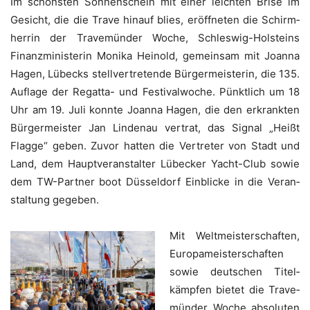
Im schöns­ten Son­nen­schein mit einer leich­ten Bri­se im
Gesicht, die die Tra­ve hin­auf blies, eröff­ne­ten die Schirm­
her­rin der Tra­ve­mün­der Woche, Schles­wig-Hol­steins
Finanz­mi­nis­te­rin Moni­ka Hein­old, gemein­sam mit Joan­na
Hagen, Lübecks stell­ver­tre­ten­de Bür­ger­meis­te­rin, die 135.
Auf­la­ge der Regat­ta- und Fes­ti­val­wo­che. Pünkt­lich um 18
Uhr am 19. Juli konn­te Joan­na Hagen, die den erkrank­ten
Bür­ger­meis­ter Jan Lin­den­au ver­trat, das Signal „Heißt
Flag­ge“ geben. Zuvor hat­ten die Ver­tre­ter von Stadt und
Land, dem Haupt­ver­an­stal­ter Lübe­cker Yacht-Club sowie
dem TW-Part­ner boot Düs­sel­dorf Ein­bli­cke in die Ver­an­
stal­tung gegeben.
Mit Welt­meis­ter­schaf­ten,
Euro­pa­meis­ter­schaf­ten
sowie deut­schen Titel­
kämp­fen bie­tet die Tra­ve­
mün­der Woche abso­lu­ten