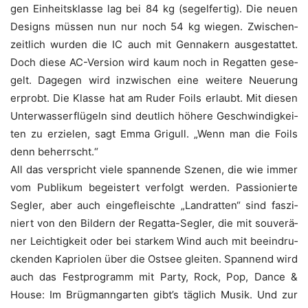
gen Ein­heits­klas­se lag bei 84 kg (segel­fer­tig). Die neu­en
Designs müs­sen nun nur noch 54 kg wie­gen. Zwi­schen­
zeit­lich wur­den die IC auch mit Gen­na­kern aus­ge­stat­tet.
Doch die­se AC-Ver­si­on wird kaum noch in Regat­ten gese­
gelt. Dage­gen wird inzwi­schen eine wei­te­re Neue­rung
erprobt. Die Klas­se hat am Ruder Foils erlaubt. Mit die­sen
Unter­was­ser­flü­geln sind deut­lich höhe­re Geschwin­dig­kei­
ten zu erzie­len, sagt Emma Gri­gull. „Wenn man die Foils
denn beherrscht.“
All das ver­spricht vie­le span­nen­de Sze­nen, die wie immer
vom Publi­kum begeis­tert ver­folgt wer­den. Pas­sio­nier­te
Seg­ler, aber auch ein­ge­fleisch­te „Land­rat­ten“ sind fas­zi­
niert von den Bil­dern der Regat­ta-Seg­ler, die mit sou­ve­rä­
ner Leich­tig­keit oder bei star­kem Wind auch mit beein­dru­
cken­den Kaprio­len über die Ost­see glei­ten. Span­nend wird
auch das Fest­pro­gramm mit Par­ty, Rock, Pop, Dance &
House: Im Brüg­mann­gar­ten gibt’s täg­lich Musik. Und zur