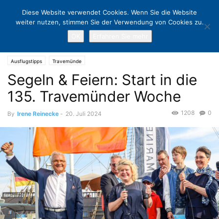
Diese Website verwendet Cookies. Wenn Sie die Website
weiter nutzen, stimmen Sie der Verwendung von Cookies zu.
OK
Erfahren Sie mehr
Home
Ausflugstipps
Segeln & Feiern: Start in die 135. Travemünder
Woche
Ausflugstipps
Travemünde
Segeln & Feiern: Start in die
135. Travemünder Woche
1208
0
By
Irene Reinecke
-
20. Juli 2024