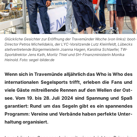
Glückliche Gesichter zur Eröffnung der Travemünder Woche (von links): boot-
Director Petros Michelidakis, der LYC-Vorsitzende Lutz Kleinfeldt, Lübecks
stellvertretende Bürgermeisterin Joanna Hagen, Karolina Schlaefer, TW-
Sportdirektor Jens Kath, Moritz Thiel und SH-Finanzministerin Monika
Heinold. Foto: segel-bilder.de
Wenn sich in Tra­ve­mün­de all­jähr­lich das Who is Who des
inter­na­tio­na­len Segel­sports trifft, erle­ben die Fans und
vie­le Gäs­te mit­rei­ßen­de Ren­nen auf den Wel­len der Ost­
see. Vom 19. bis 28. Juli 2024 sind Span­nung und Spaß
garan­tiert: Rund um das Segeln gibt es ein span­nen­des
Pro­gramm: Ver­ei­ne und Ver­bän­de haben per­fek­te Unter­
hal­tung organisiert.