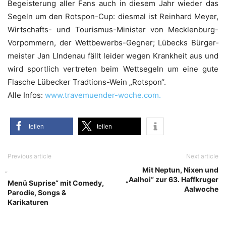
Begeis­te­rung aller Fans auch in ­die­sem Jahr wie­der das
Segeln um den ­Rots­pon-Cup: dies­mal ist Rein­hard Mey­er,
Wirt­schafts- und Tou­ris­mus-Minis­ter von Meck­len­burg-
Vor­pom­mern, der Wett­be­werbs-Geg­ner; Lübecks Bür­ger­
meis­ter Jan LIn­den­au fällt lei­der wegen Krank­heit aus und
wird sport­lich ver­tre­ten beim Wett­se­geln um eine gute
Fla­sche Lübe­cker Trad­ti­ons-Wein „Rots­pon“.
Alle Infos:
www.travemuender-woche.com.
tei­len
tei­len
Previous article
Next article
Mit Neptun, Nixen und
„
„Aalhoi“ zur 63. Haffkruger
Menü Suprise“ mit Comedy,
Aalwoche
Parodie, Songs &
Karikaturen