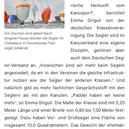
ri­sche Her­kunft vom
Kanu­sport“, berich­tet
Emma Gri­gull von der
deut­schen Klas­sen­ver­ei­
Die Dra­chen sind dabei! Nach
ni­gung. Die Seg­ler sind im
längerer Pau­se fei­er­ten die Seg­ler ihr
Kanu­ver­band eine eige­ne
Come­back in Travemünde Foto:
segel-bilder.de
Dis­zi­plin, gehö­ren aber
auch dem Deut­schen Seg­
ler-Ver­band an. „Inzwi­schen sind wir mehr beim Segeln
ange­sie­delt, da wir in den Ver­ei­nen die glei­che Infra­struk­
tur nut­zen wie die Seg­ler der ande­ren Klas­sen.“ Und
natür­lich gibt es mehr fach­li­chen Gesprächs­stoff mit den
Seg­lern als mit den Kanu­ten. „Pad­del haben wir kei­ne
mehr“, so Emma Gri­gull. Die Maße der Klas­se sind mit 5,20
Meter Län­ge und einer Brei­te von 0,80 bis 1,00 Meter fest­
ge­legt. Dazu haben Vor- und Groß­se­gel eine Flä­che von
ins­ge­samt 10,0 Qua­drat­me­tern. Das Gewicht der ehe­ma­li­