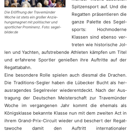
Spit­zen­sport auf. Und die
Die Eröff­nung der Tra­ve­mün­der
Regat­ten prä­sen­tie­ren die
Woche ist stets ein gro­ßer Anzie­
gan­ze Palet­te des Segel­
hungs­ma­gnet mit poli­ti­scher und
sport­li­cher Pro­mi­nenz. Foto: segel-
sports: Hoch­mo­der­ne
bilder.de
Klas­sen sind eben­so ver­
tre­ten wie his­to­ri­sche Jol­
len und Yach­ten, auf­stre­ben­de Ath­le­ten kämp­fen um Titel
und erfah­re­ne Sport­ler genie­ßen ihre Auf­trit­te auf der
Regattabahn.
Eine beson­de­re Rol­le spie­len auch dies­mal die Dra­chen.
Die Tra­di­ti­ons-Seg­ler haben die Lübe­cker Bucht als her­
aus­ra­gen­des Segel­re­vier wie­der­ent­deckt. Nach der Aus­
tra­gung der Deut­schen Meis­ter­schaft zur Tra­ve­mün­der
Woche im ver­gan­ge­nen Jahr kommt die ehe­mals als
Königs­klas­se bekann­te Klas­se nun mit dem zwei­ten Act in
ihrem Grand-Prix-Cir­cuit wie­der und beschert der Regat­
ta­wo­che damit den Auf­tritt inter­na­tio­na­ler