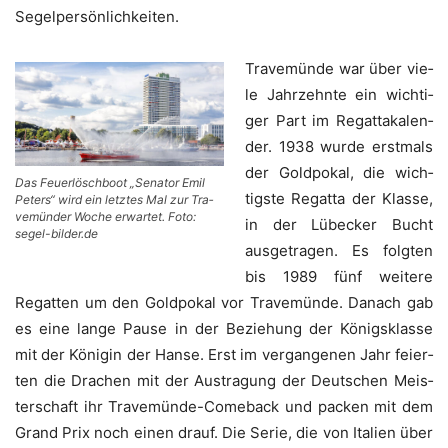
Segelpersönlichkeiten.
Tra­ve­mün­de war über vie­
le Jahr­zehn­te ein wich­ti­
ger Part im Regat­ta­ka­len­
der. 1938 wur­de erst­mals
der Gold­po­kal, die wich­
Das Feu­er­lösch­boot „Sena­tor Emil
tigs­te Regat­ta der Klas­se,
Peters“ wird ein letz­tes Mal zur Tra­
ve­mün­der Woche erwar­tet. Foto:
in der Lübe­cker Bucht
segel-bilder.de
aus­ge­tra­gen. Es folg­ten
bis 1989 fünf wei­te­re
Regat­ten um den Gold­po­kal vor Tra­ve­mün­de. Danach gab
es eine lan­ge Pau­se in der Bezie­hung der Königs­klas­se
mit der Köni­gin der Han­se. Erst im ver­gan­ge­nen Jahr fei­er­
ten die Dra­chen mit der Aus­tra­gung der Deut­schen Meis­
ter­schaft ihr Tra­ve­mün­de-Come­back und packen mit dem
Grand Prix noch einen drauf. Die Serie, die von Ita­li­en über