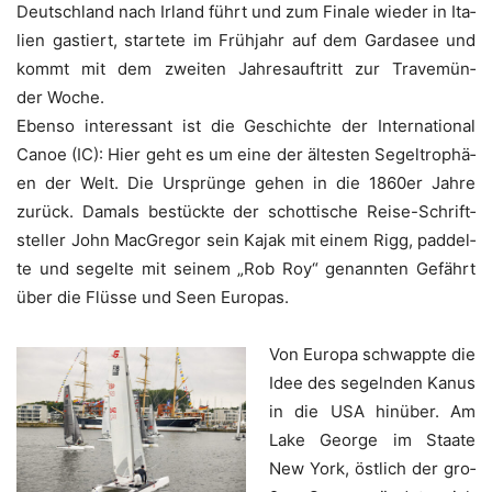
Deutsch­land nach Irland führt und zum Fina­le wie­der in Ita­
li­en gas­tiert, star­te­te im Früh­jahr auf dem Gar­da­see und
kommt mit dem zwei­ten Jah­res­auf­tritt zur Tra­ve­mün­
der Woche.
Eben­so inter­es­sant ist die Geschich­te der Inter­na­tio­nal
Canoe (IC): Hier geht es um eine der ältes­ten Segel­tro­phä­
en der Welt. Die Ursprün­ge gehen in die 1860er Jah­re
zurück. Damals bestück­te der schot­ti­sche Rei­se-Schrift­
stel­ler John Mac­Gre­gor sein Kajak mit einem Rigg, pad­del­
te und segel­te mit sei­nem „Rob Roy“ genann­ten Gefährt
über die Flüs­se und Seen Europas.
Von Euro­pa schwapp­te die
Idee des segeln­den Kanus
in die USA hin­über. Am
Lake Geor­ge im Staa­te
New York, öst­lich der gro­