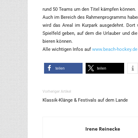
rund 50 Teams um den Titel kämp­fen können.
Auch im Bereich des Rah­men­pro­gramms haben si
wird das Are­al im Kur­park aus­ge­dehnt. Dort w
Spiel­feld geben, auf dem die Urlau­ber und die
bie­ren können.
Alle wich­ti­gen Infos auf
www.beach-hockey.de
tei­len
tei­len
Vorheriger Artikel
Klassik-Klänge & Festivals auf dem Lande
Irene Reinecke