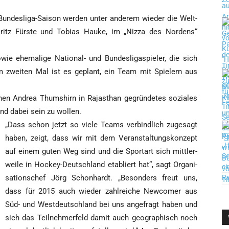
des­li­ga-Sai­son wer­den unter ande­rem wie­der die Welt­
ritz Fürs­te und Tobi­as Hau­ke, im „Niz­za des Nor­dens“
ie ehe­ma­li­ge Natio­nal- und Bun­des­li­ga­spie­ler, die sich
m zwei­ten Mal ist es geplant, ein Team mit Spie­lern aus
hen Andrea Thums­hirn in Raja­sthan gegrün­de­tes sozia­les
rand dabei sein zu wollen.
„Dass schon jetzt so vie­le Teams ver­bind­lich zuge­sagt
haben, zeigt, dass wir mit dem Ver­an­stal­tungs­kon­zept
auf einem guten Weg sind und die Sport­art sich mitt­ler­
wei­le in Hockey-Deutsch­land eta­bliert hat“, sagt Orga­ni­
sa­ti­ons­chef Jörg Schon­hardt. „Beson­ders freut uns,
dass für 2015 auch wie­der zahl­rei­che New­co­mer aus
Süd- und West­deutsch­land bei uns ange­fragt haben und
sich das Teil­neh­mer­feld damit auch geo­gra­phisch noch