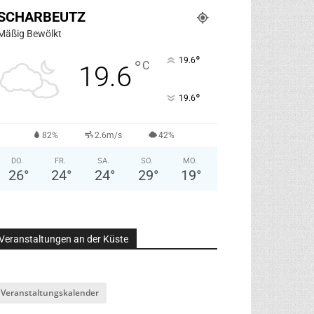
SCHARBEUTZ
Mäßig Bewölkt
°
19.6
°
C
19.6
°
19.6
82%
2.6m/s
42%
DO.
FR.
SA.
SO.
MO.
26
°
24
°
24
°
29
°
19
°
Veranstaltungen an der Küste
Veranstaltungskalender