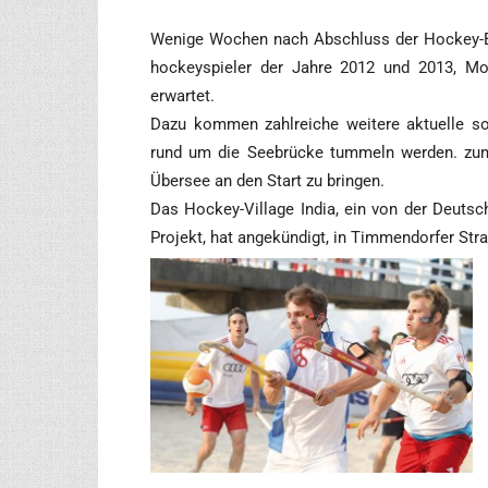
Weni­ge Wochen nach Abschluss der Hockey-Bun­
ho­ckey­spie­ler der Jah­re 2012 und 2013, Mo
erwartet.
Dazu kom­men zahl­rei­che wei­te­re aktu­el­le sow
rund um die See­brü­cke tum­meln wer­den. zu
Über­see an den Start zu bringen.
Das Hockey-Vil­la­ge India, ein von der Deut­sc
Pro­jekt, hat ange­kün­digt, in Tim­men­dor­fer St