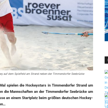
ey auf dem Spielfeld am Strand neben der Timmendorfer Seebrücke
Mal spie­len die Hockey­stars in Tim­men­dor­fer Strand um
n die Mann­schaf­ten an der Tim­men­dor­fer See­brü­cke um
s­se an einem Start­platz beim größ­ten deut­schen Hockey-
ten…