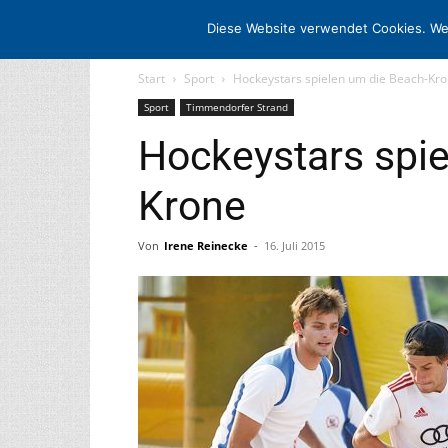
STARTSEITE
ARCHIV
MEDIADATE
Diese Website verwendet Cookies. We
Start
Sport
Hockeystars spielen um die Beach-Kr
Sport
Timmendorfer Strand
Hockeystars spie
Krone
Von
Irene Reinecke
-
16. Juli 2015