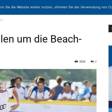
N
KONTAKT
nn Sie die Website weiter nutzen, stimmen Sie der Verwendung von Co
one
len um die Beach-
3324
0