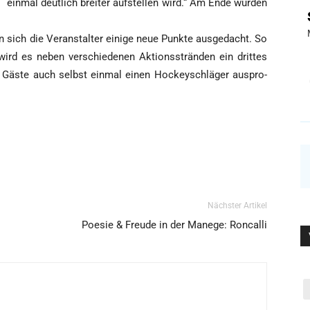
ein­mal deut­lich brei­ter auf­stel­len wird.“ Am Ende wür­den
ch die Ver­an­stal­ter eini­ge neue Punk­te aus­ge­dacht. So
ird es neben ver­schie­de­nen Akti­ons­strän­den ein drit­tes
 Gäs­te auch selbst ein­mal einen Hockey­schlä­ger aus­pro­
Nächster Artikel
Poesie & Freude in der Manege: Roncalli