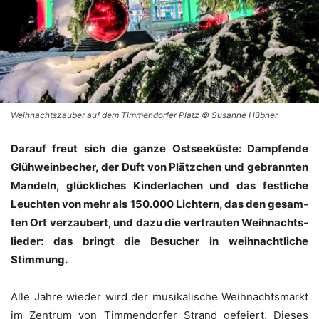
Weihnachtszauber auf dem Timmendorfer Platz © Susanne Hübner
Dar­auf freut sich die gan­ze Ost­see­küs­te: Damp­fen­de
Glüh­wein­be­cher, der Duft von Plätz­chen und gebrann­ten
Man­deln, glück­li­ches Kin­der­la­chen und das fest­li­che
Leuch­ten von mehr als 150.000 Lich­tern, das den gesam­
ten Ort ver­zau­bert, und dazu die ver­trau­ten Weih­nachts­
lie­der: das bringt die Besu­cher in weih­nacht­li­che
Stimmung.
Alle Jah­re wie­der wird der musi­ka­li­sche Weih­nachts­markt
im Zen­trum von Tim­men­dor­fer Strand gefei­ert. Die­ses