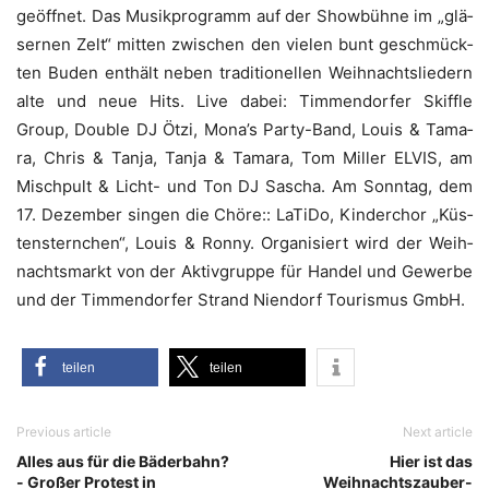
geöff­net. Das Musik­pro­gramm auf der Show­büh­ne im „glä­
ser­nen Zelt“ mit­ten zwi­schen den vie­len bunt geschmück­
ten Buden ent­hält neben tra­di­tio­nel­len Weih­nachts­lie­dern
alte und neue Hits. Live dabei: Tim­men­dor­fer Skiff­le
Group, Dou­ble DJ Ötzi, Mona’s Par­ty-Band, Lou­is & Tama­
ra, Chris & Tan­ja, Tan­ja & Tama­ra, Tom Mil­ler ELVIS, am
Misch­pult & Licht- und Ton DJ Sascha. Am Sonn­tag, dem
17. Dezem­ber sin­gen die Chö­re:: LaTi­Do, Kin­der­chor „Küs­
ten­stern­chen“, Lou­is & Ron­ny. Orga­ni­siert wird der Weih­
nachts­markt von der Aktiv­grup­pe für Han­del und Gewer­be
und der Tim­men­dor­fer Strand Nien­dorf Tou­ris­mus GmbH.
tei­len
tei­len
Previous article
Next article
Alles aus für die Bäderbahn?
Hier ist das
- Großer Protest in
Weihnachtszauber-