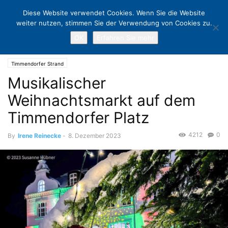
Diese Website verwendet Cookies. Wenn Sie die Website
weiter nutzen, stimmen Sie der Verwendung von Cookies zu.
OK
Erfahren Sie mehr
Home
Timmendorfer Strand
Musikalischer Weihnachtsmarkt auf dem
Timmendorfer Platz
Timmendorfer Strand
Musikalischer
Weihnachtsmarkt auf dem
Timmendorfer Platz
4212
0
By
Irene Reinecke
-
8. Dezember 2023