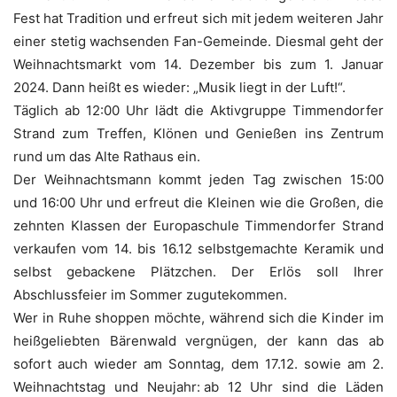
Fest hat Tra­di­ti­on und erfreut sich mit jedem wei­te­ren Jahr
einer ste­tig wach­sen­den Fan-Gemein­de. Dies­mal geht der
Weih­nachts­markt vom 14. Dezem­ber bis zum 1. Janu­ar
2024. Dann heißt es wie­der: „Musik liegt in der Luft!“.
Täg­lich ab 12:00 Uhr lädt die Aktiv­grup­pe Tim­men­dor­fer
Strand zum Tref­fen, Klö­nen und Genie­ßen ins Zen­trum
rund um das Alte Rat­haus ein.
Der Weih­nachts­mann kommt jeden Tag zwi­schen 15:00
und 16:00 Uhr und erfreut die Klei­nen wie die Gro­ßen, die
zehn­ten Klas­sen der Euro­pa­schu­le Tim­men­dor­fer Strand
ver­kau­fen vom 14. bis 16.12 selbst­ge­mach­te Kera­mik und
selbst geba­cke­ne Plätz­chen. Der Erlös soll Ihrer
Abschluss­fei­er im Som­mer zugutekommen.
Wer in Ruhe shop­pen möch­te, wäh­rend sich die Kin­der im
heiß­ge­lieb­ten Bären­wald ver­gnü­gen, der kann das ab
sofort auch wie­der am Sonn­tag, dem 17.12. sowie am 2.
Weih­nachts­tag und Neu­jahr: ab 12 Uhr sind die Läden