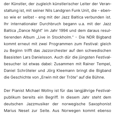
der Künst­ler, der zugleich künst­le­ri­scher Lei­ter der Ver­an­
stal­tung ist, mit sei­ner Nils Land­gren Funk Unit, die - eben­
so wie er selbst - eng mit der Jazz Bal­ti­ca ver­bun­den ist.
Ihr inter­na­tio­na­ler Durch­bruch begann u.a. mit der Jazz
Bal­ti­ca „Dance Night“ im Jahr 1994 und dem dar­aus resul­
tie­ren­den Album „Live in Stock­holm.“ - Die NDR Big­band
kommt erneut mit zwei Pro­gram­men zum Fes­ti­val: gleich
zu Beginn trifft das Jazz­or­ches­ter auf den schwe­di­schen
Bas­sis­ten Lars Dani­els­son. Auch dür die jüngs­ten Fes­ti­val­
be­su­cher ist etwas dabei: Zusam­men mit Rai­ner Tem­pel,
Dani­el Schrö­te­ler und Jörg Klee­mann bringt die Big­band
die Geschich­te von „Erwin mit der Trö­te“ auf die Bühne.
Der Pia­nist Micha­el Woll­ny ist für das lang­jäh­ri­ge Fes­ti­val­
pu­bli­kum bereits ein Begriff. In die­sem Jahr steht dem
deut­schen Jazz­mu­si­ker der nor­we­gi­sche Saxo­pho­nist
Mari­us Neset zur Sei­te. Aus Nor­we­gen kommt eben­so