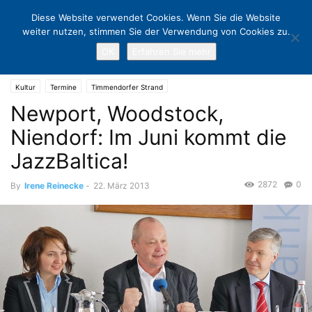
Diese Website verwendet Cookies. Wenn Sie die Website
weiter nutzen, stimmen Sie der Verwendung von Cookies zu.
OK
Erfahren Sie mehr
Home
Kultur
Newport, Woodstock, Niendorf: Im Juni kommt die
JazzBaltica!
Kultur
Termine
Timmendorfer Strand
Newport, Woodstock,
Niendorf: Im Juni kommt die
JazzBaltica!
2872
0
By
Irene Reinecke
-
22. März 2013