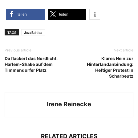
tei­len
tei­len
TAGS
JazzBaltica
Previous article
Next article
Da flackert das Nordlicht:
Klares Nein zur
Harlem-Shake auf dem
Hinterlandanbindung:
Timmendorfer Platz
Heftiger Protest in
Scharbeutz
Irene Reinecke
RELATED ARTICLES