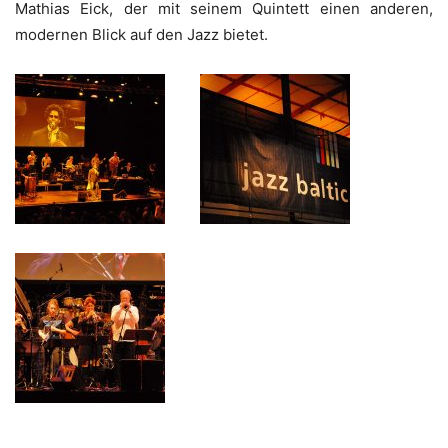
Mathi­as Eick, der mit sei­nem Quin­tett einen ande­ren,
moder­nen Blick auf den Jazz bietet.
_____
_____