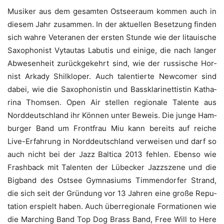
Musi­ker aus dem gesam­ten Ost­see­raum kom­men auch in
die­sem Jahr zusam­men. In der aktu­el­len Beset­zung fin­den
sich wah­re Vete­ra­nen der ers­ten Stun­de wie der litaui­sche
Saxo­pho­nist Vytau­tas Labu­tis und eini­ge, die nach lan­ger
Abwe­sen­heit zurück­ge­kehrt sind, wie der rus­si­sche Hor­
nist Arka­dy Shil­kloper. Auch talen­tier­te New­co­mer sind
dabei, wie die Saxo­pho­nis­tin und Bass­kla­ri­net­tis­tin Katha­
ri­na Thom­sen. Open Air stel­len regio­na­le Talen­te aus
Nord­deutsch­land ihr Kön­nen unter Beweis. Die jun­ge Ham­
bur­ger Band um Front­frau Miu kann bereits auf rei­che
Live-Erfah­rung in Nord­deutsch­land ver­wei­sen und darf so
auch nicht bei der Jazz Bal­ti­ca 2013 feh­len. Eben­so wie
Frash­back mit Talen­ten der Lübe­cker Jazz­sze­ne und die
Big­band des Ost­see Gym­na­si­ums Tim­men­dor­fer Strand,
die sich seit der Grün­dung vor 13 Jah­ren eine gro­ße Repu­
ta­ti­on erspielt haben. Auch über­re­gio­na­le For­ma­tio­nen wie
die Mar­ching Band Top Dog Brass Band, Free Will to Here