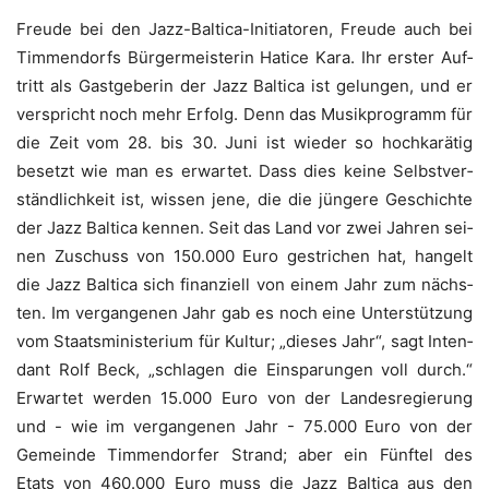
Freu­de bei den Jazz-Bal­ti­ca-Initia­to­ren, Freu­de auch bei
Tim­men­dorfs Bür­ger­meis­te­rin Hati­ce Kara. Ihr ers­ter Auf­
tritt als Gast­ge­be­rin der Jazz Bal­ti­ca ist gelun­gen, und er
ver­spricht noch mehr Erfolg. Denn das Musik­pro­gramm für
die Zeit vom 28. bis 30. Juni ist wie­der so hoch­ka­rä­tig
besetzt wie man es erwar­tet. Dass dies kei­ne Selbst­ver­
ständ­lich­keit ist, wis­sen jene, die die jün­ge­re Geschich­te
der Jazz Bal­ti­ca ken­nen. Seit das Land vor zwei Jah­ren sei­
nen Zuschuss von 150.000 Euro gestri­chen hat, han­gelt
die Jazz Bal­ti­ca sich finan­zi­ell von einem Jahr zum nächs­
ten. Im ver­gan­ge­nen Jahr gab es noch eine Unter­stüt­zung
vom Staats­mi­nis­te­ri­um für Kul­tur; „die­ses Jahr“, sagt Inten­
dant Rolf Beck, „schla­gen die Ein­spa­run­gen voll durch.“
Erwar­tet wer­den 15.000 Euro von der Lan­des­re­gie­rung
und - wie im ver­gan­ge­nen Jahr - 75.000 Euro von der
Gemein­de Tim­men­dor­fer Strand; aber ein Fünf­tel des
Etats von 460.000 Euro muss die Jazz Bal­ti­ca aus den