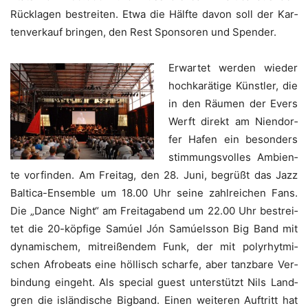
Rück­la­gen bestrei­ten. Etwa die Hälf­te davon soll der Kar­
ten­ver­kauf brin­gen, den Rest Spon­so­ren und Spender.
Erwar­tet wer­den wie­der
hoch­ka­rä­ti­ge Künst­ler, die
in den Räu­men der Evers
Werft direkt am Nien­dor­
fer Hafen ein beson­ders
stim­mungs­vol­les Ambi­en­
te vor­fin­den. Am Frei­tag, den 28. Juni, begrüßt das Jazz
Bal­ti­ca-Ensem­ble um 18.00 Uhr sei­ne zahl­rei­chen Fans.
Die „Dance Night“ am Frei­tag­abend um 22.00 Uhr bestrei­
tet die 20-köp­fi­ge Samúel Jón Samúels­son Big Band mit
dyna­mi­schem, mit­rei­ßen­dem Funk, der mit poly­rhyt­mi­
schen Afro­beats eine höl­lisch schar­fe, aber tanz­ba­re Ver­
bin­dung ein­geht. Als spe­cial guest unter­stützt Nils Land­
gren die islän­di­sche Big­band. Einen wei­te­ren Auf­tritt hat