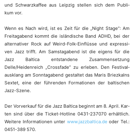
und Schwarz­kaf­fee aus Leip­zig stel­len sich dem Publi­
kum vor.
Wenn es Nach wird, ist es Zeit für die „Night Stage“: Am
Frei­tag­abend kommt die islän­di­sche Band ADHD, bei der
alter­na­ti­ver Rock auf Weird-Folk-Ein­flüs­se und expres­si­
ven Jazz trifft. Am Sams­tag­abend ist die eigens für die
Jazz Bal­ti­ca ent­stan­de­ne Zusam­men­set­zung
Delle/Heidenreich „Cross­fa­de“ zu erle­ben. Den Fes­ti­val­
aus­klang am Sonn­tag­abend gestal­tet das Maris Briez­kal­ns
Sex­tet, eine der füh­ren­den For­ma­tio­nen der bal­ti­schen
Jazz-Szene.
Der Vor­ver­kauf für die Jazz Bal­ti­ca beginnt am 8. April. Kar­
ten sind über die Ticket-Hot­line 0431-237070 erhält­lich.
Wei­te­re Infor­ma­tio­nen unter
www.jazzbaltica.de
oder Tel.:
0451-389 570.