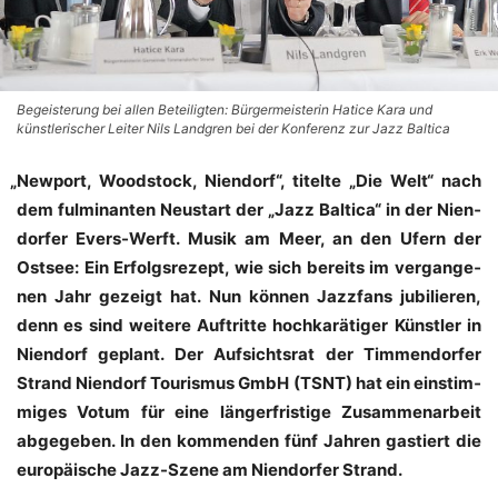
Begeisterung bei allen Beteiligten: Bürgermeisterin Hatice Kara und
künstlerischer Leiter Nils Landgren bei der Konferenz zur Jazz Baltica
„
New­port, Wood­stock, Nien­dorf“, titel­te „Die Welt“ nach
dem ful­mi­nan­ten Neu­start der „Jazz Bal­ti­ca“ in der Nien­
dor­fer Evers-Werft. Musik am Meer, an den Ufern der
Ost­see: Ein Erfolgs­re­zept, wie sich bereits im ver­gan­ge­
nen Jahr gezeigt hat. Nun kön­nen Jazz­fans jubi­lie­ren,
denn es sind wei­te­re Auf­trit­te hoch­ka­rä­ti­ger Künst­ler in
Nien­dorf geplant. Der Auf­sichts­rat der Tim­men­dor­fer
Strand Nien­dorf Tou­ris­mus GmbH (TSNT) hat ein ein­stim­
mi­ges Votum für eine län­ger­fris­ti­ge Zusam­men­ar­beit
abge­ge­ben. In den kom­men­den fünf Jah­ren gas­tiert die
euro­päi­sche Jazz-Sze­ne am Nien­dor­fer Strand.