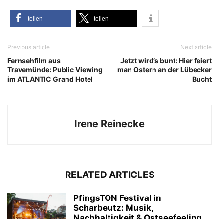
tei­len
tei­len
Previous article
Next article
Fernsehfilm aus
Jetzt wird’s bunt: Hier feiert
Travemünde: Public Viewing
man Ostern an der Lübecker
im ATLANTIC Grand Hotel
Bucht
Irene Reinecke
RELATED ARTICLES
PfingsTON Festival in
Scharbeutz: Musik,
Nachhaltigkeit & Ostseefeeling