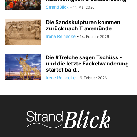
StrandBlick
-
11. Mai 2026
Die Sandskulpturen kommen
zurück nach Travemünde
Irene Reinecke
-
14. Februar 2026
Die #Trelche sagen Tschüss -
und die letzte Fackelwanderung
startet bald...
Irene Reinecke
-
6. Februar 2026