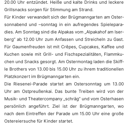
20.00 Uhr ent­zün­det. Hei­ße und kal­te Drinks und lecke­re
Grills­nacks sor­gen für Stim­mung am Strand.
Für Kin­der ver­wan­delt sich der Brüg­mann­gar­ten am Oster­
sonn­abend und –sonn­tag in ein auf­re­gen­des Spie­le­pa­ra­
dies. Am Sonn­tag sind die Alpa­kas vom „Alpak­ahof am Iser­
berg“ ab 12.00 Uhr zum Anfas­sen und Strei­cheln zu Gast.
Für Gau­men­freu­den ist mit Crê­pes, Cup­ca­kes, Kaf­fee und
Kuchen sowie mit Grill- und Fisch­spe­zia­li­tä­ten, Flamm­ku­
chen und Snacks gesorgt. Am Oster­mon­tag laden die Skiff­
le Brot­hers von 13.00 bis 15.00 Uhr zu ihrem tra­di­tio­nel­len
Platz­kon­zert im Brüg­mann­gar­ten ein.
Die Rie­sen­ei-Para­de star­tet am Oster­sonn­tag um 13.00
Uhr am Ost­preu­ßen­kai. Das bun­te Trei­ben wird von der
Musik- und Thea­ter­com­pa­ny „schräg“ und vom Oster­ha­sen
per­sön­lich ange­führt. Ziel ist der Brüg­mann­gar­ten, wo
nach dem Ein­tref­fen der Para­de um 15.00 Uhr eine gro­ße
Oster­ei­er­su­che für Kin­der startet.