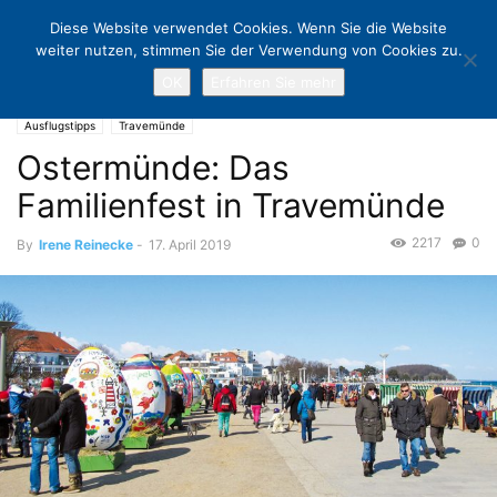
Diese Website verwendet Cookies. Wenn Sie die Website
weiter nutzen, stimmen Sie der Verwendung von Cookies zu.
OK
Erfahren Sie mehr
Home
Ausflugstipps
Ostermünde: Das Familienfest in Travemünde
Ausflugstipps
Travemünde
Ostermünde: Das
Familienfest in Travemünde
2217
0
By
Irene Reinecke
-
17. April 2019