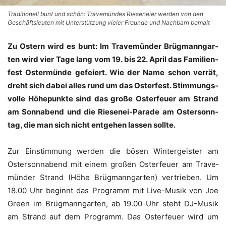
Traditionell bunt und schön: Travemündes Rieseneier werden von den
Geschäftsleuten mit Unterstützung vieler Freunde und Nachbarn bemalt
Zu Ostern wird es bunt: Im Tra­ve­mün­der Brüg­mann­gar­
ten wird vier Tage lang vom 19. bis 22. April das Fami­li­en­
fest Oster­mün­de gefei­ert. Wie der Name schon ver­rät,
dreht sich dabei alles rund um das Oster­fest. Stim­mungs­
vol­le Höhe­punk­te sind das gro­ße Oster­feu­er am Strand
am Sonn­abend und die Rie­sen­ei-Para­de am Oster­sonn­
tag, die man sich nicht ent­ge­hen las­sen sollte.
Zur Ein­stim­mung wer­den die bösen Win­ter­geis­ter am
Oster­sonn­abend mit einem gro­ßen Oster­feu­er am Tra­ve­
mün­der Strand (Höhe Brüg­mann­gar­ten) ver­trie­ben. Um
18.00 Uhr beginnt das Pro­gramm mit Live-Musik von Joe
Green im Brüg­mann­gar­ten, ab 19.00 Uhr steht DJ-Musik
am Strand auf dem Pro­gramm. Das Oster­feu­er wird um