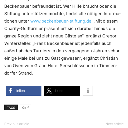
Becken­bau­er befreun­det ist. Wer Hil­fe braucht oder die
Stif­tung unter­stüt­zen möch­te, fin­det alle nöti­gen Infor­ma­
tio­nen unter
www.beckenbauer-stiftung.de
. „Mit die­sem
Cha­ri­ty-Golf­tur­nier prä­sen­tiert sich dar­über hin­aus die
gan­ze Regi­on und zieht neue Gäs­te an“, ergänzt Gre­gor
Win­ter­stel­ler. „Franz Becken­bau­er ist jeden­falls auch
außer­hab des Tur­niers in den ver­gan­ge­nen Jah­ren schon
eini­ge Male bei uns zu Gast gewe­sen“, ergänzt Chris­ti­an
von Oven vom Grand Hotel See­schlöss­chen in Tim­men­
dor­fer Strand.
tei­len
tei­len
TAGS
Golf
Previous article
Next article