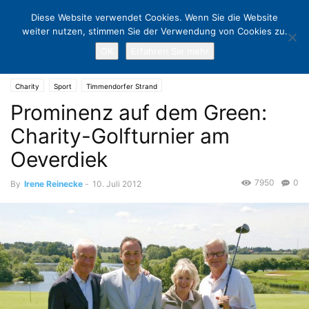
Diese Website verwendet Cookies. Wenn Sie die Website
weiter nutzen, stimmen Sie der Verwendung von Cookies zu.
OK
Erfahren Sie mehr
Home
Charity
Prominenz auf dem Green: Charity-Golfturnier am
Oeverdiek
Charity
Sport
Timmendorfer Strand
Prominenz auf dem Green:
Charity-Golfturnier am
Oeverdiek
7950
0
By
Irene Reinecke
-
10. Juli 2012