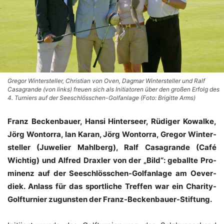
Gregor Wintersteller, Christian von Oven, Dagmar Wintersteller und Ralf
Casagrande (von links) freuen sich als Initiatoren über den großen Erfolg des
4. Turniers auf der Seeschlösschen-Golfanlage (Foto: Brigitte Arms)
Franz Becken­bau­er, Han­si Hin­ter­seer, Rüdi­ger Kowal­ke,
Jörg Won­tor­ra, Ian Karan, Jörg Won­tor­ra, Gre­gor Win­ter­
stel­ler (Juwe­lier Mahl­berg), Ralf Casa­gran­de (Café
Wich­tig) und Alfred Drax­ler von der „Bild“: geball­te Pro­
mi­nenz auf der See­schlöss­chen-Golf­an­la­ge am Oever­
diek. Anlass für das sport­li­che Tref­fen war ein Cha­ri­ty-
Golf­tur­nier zuguns­ten der Franz-Beckenbauer-Stiftung.