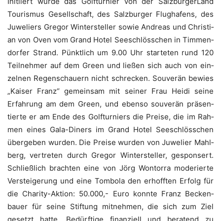
Initi­iert wur­de das Golf­tur­nier von der Salz­bur­ger­Land
Tou­ris­mus Gesell­schaft, des Salz­bur­ger Flug­ha­fens, des
Juwe­liers Gre­gor Win­ter­stel­ler sowie Andre­as und Chris­ti­
an von Oven vom Grand Hotel See­schlöss­chen in Tim­men­
dor­fer Strand. Pünkt­lich um 9.00 Uhr star­te­ten rund 120
Teil­neh­mer auf dem Green und lie­ßen sich auch von ein­
zel­nen Regen­schau­ern nicht schre­cken. Sou­ve­rän bewies
„Kai­ser Franz“ gemein­sam mit sei­ner Frau Hei­di sei­ne
Erfah­rung am dem Green, und eben­so sou­ve­rän prä­sen­
tier­te er am Ende des Golf­tur­niers die Prei­se, die im Rah­
men eines Gala-Diners im Grand Hotel See­schlöss­chen
über­ge­ben wur­den. Die Prei­se wur­den von Juwe­lier Mahl­
berg, ver­tre­ten durch Gre­gor Win­ter­stel­ler, gespon­sert.
Schließ­lich brach­ten eine von Jörg Won­tor­ra mode­rier­te
Ver­stei­ge­rung und eine Tom­bo­la den erhoff­ten Erfolg für
die Cha­ri­ty-Akti­on: 50.000,- Euro konn­te Franz Becken­
bau­er für sei­ne Stif­tung mit­neh­men, die sich zum Ziel
gesetzt hat­te, Bedürf­ti­ge finan­zi­ell und bera­tend zu