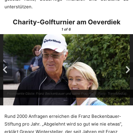
unterstützen.
Cha­ri­ty-Golf­tur­nier am Oeverdiek
1
of 6
Pro­mi­nen­te Gäs­te: Franz Becken­bau­er und sei­ne Frau Hei­di (Foto: TraveMedia)
Rund 2000 Anfra­gen errei­chen die Franz Becken­bau­er-
Stif­tung pro Jahr. „Abge­lehnt wird so gut wie nie etwas“,
erklärt Gre­gor Win­ter­stel­ler, der seit Jah­ren mit Franz