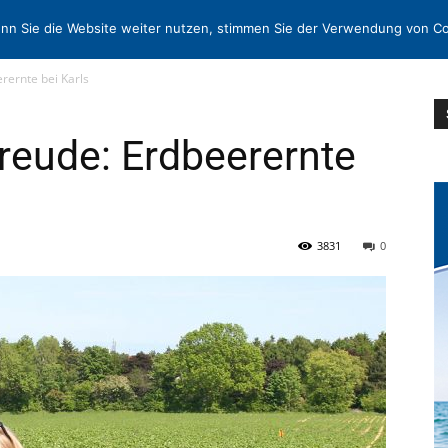
N
KONTAKT
nn Sie die Website weiter nutzen, stimmen Sie der Verwendung von Co
rernte bei Karls
reude: Erdbeerernte
3831
0