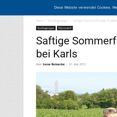
STARTSEITE
ARCHIV
MEDIADATE
Diese Website verwendet Cookies. We
Start
Ausflugstipps
Saftige Sommerfreude: Erdbee
Ausflugstipps
Warnsdorf
Saftige Sommerf
bei Karls
Von
Irene Reinecke
-
31. Mai 2012