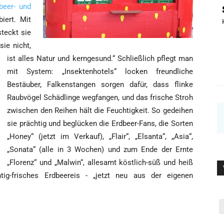
­beer- und
biert. Mit
steckt sie
ie nicht,
ist alles Natur und kern­ge­sund.“ Schließ­lich pflegt man
mit Sys­tem: „Insek­ten­ho­tels“ locken freund­li­che
Bestäu­ber, Fal­ken­stan­gen sor­gen dafür, dass flin­ke
Raub­vö­gel Schäd­lin­ge weg­fan­gen, und das fri­sche Stroh
zwi­schen den Rei­hen hält die Feuch­tig­keit. So gedei­hen
sie präch­tig und beglü­cken die Erd­beer-Fans, die Sor­ten
„Honey“ (jetzt im Ver­kauf), „Flair“, „Elsan­ta“, „Asia“,
„Sona­ta“ (alle in 3 Wochen) und zum Ende der Ern­te
„Flo­renz“ und „Mal­win“, alle­samt köst­lich-süß und heiß
g-fri­sches Erd­beer­eis - „jetzt neu aus der eige­nen