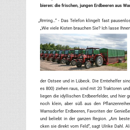
bie­ren: die fri­schen, jun­gen Erd­bee­ren aus W
„
Rrr­ring…“ - Das Tele­fon klin­gelt fast pau­sen­lo
„Wie vie­le Kis­ten brau­chen Sie? Ich las­se Ihnen
der Ost­see und in Lübeck. Die Ern­te­hel­fer sin
es 800) zie­hen raus, sind mit 20 Trak­to­ren und 
lie­gen die idyl­li­schen Erd­beer­fel­der, und hier
noch klein, aber süß aus den Pflan­zen­rei­he
Warns­dor­fer Erd­bee­ren, Favo­ri­ten der Genie­ß
und beliebt in der gan­zen Regi­on. „Am bes­t
cken sie direkt vom Feld“, sagt Ulri­ke Dahl. Als