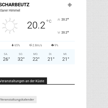
SCHARBEUTZ
Klarer Himmel
°
20.2
°
C
20.2
°
20.2
65%
2.8m/s
9%
SA.
SO.
MO.
DI.
MI.
26
°
32
°
22
°
21
°
21
°
Veranstaltungen an der Küste
Veranstaltungskalender