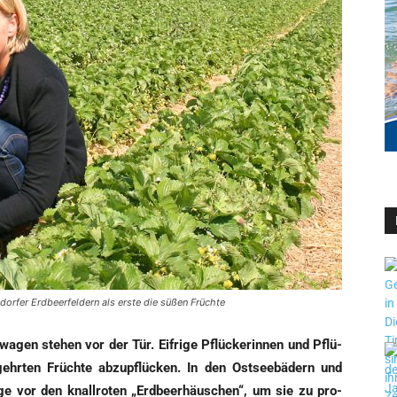
dorfer Erdbeerfeldern als erste die süßen Früchte
­wa­gen ste­hen vor der Tür. Eif­ri­ge Pflü­cker­in­nen und Pflü­
hr­ten Früch­te abzu­pflü­cken. In den Ost­see­bä­dern und
ge vor den knall­ro­ten „Erd­beer­häus­chen“, um sie zu pro­