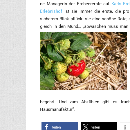
ne Mana­ge­rin der Erd­beer­ern­te auf
Karls Erd
Erleb­nis­hof
ist sie immer die ers­te, die pro­
siche­rem Blick pflückt sie eine schö­ne Rote, 
gleich in den Mund… „abwa­schen muss man s
begehrt. Und zum Abküh­len gibt es fruch­ti
Hausmanufaktur“.
tei­len
tei­len