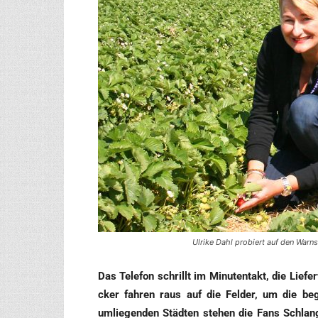
Ulrike Dahl probiert auf den Warns
Das Tele­fon schrillt im Minu­ten­takt, die Lie­fer
cker fah­ren raus auf die Fel­der, um die bege
umlie­gen­den Städ­ten ste­hen die Fans Schlan­