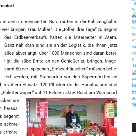
arnsdorf.
s in dem impro­vi­sier­ten Büro mit­ten in der Fahr­zeug­hal­le.
 vier brin­gen, Frau Mül­ler“.
Die „tol­len drei Tage“ zu Beginn
des Erd­beer­ver­kaufs hal­ten die Mit­ar­bei­ter in Atem.
Ganz nah dran sind sie an der Logis­tik, die ihnen jetzt
alles abver­langt: über 1000 Men­schen sind dar­an betei­
ligt, die süße Ern­te an den Genie­ßer zu brin­gen. Ins­ge­
samt 60 der typi­schen „Erd­beer­häus­chen“ müs­sen belie­
fert wer­den, mit Stand­or­ten vor den Super­märk­ten an
d in vol­lem Ein­satz: 120 Pflü­cker (in der Haupt­sai­son sind
„Palet­ten­wa­gen“ auf 11 Fel­dern aktiv.
Rund um Warns­dorf
 gucken sie
n her­aus:
er, begehrt
en schme­
 erfah­re­