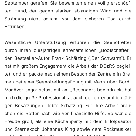
Sep­tem­ber geru­fen: Sie bewahr­ten einen völ­lig erschöpf­
ten Hund, der gegen star­ken ablan­di­gen Wind und die
Strö­mung nicht ankam, vor dem siche­ren Tod durch
Ertrinken.
Wesent­li­che Unter­stüt­zung erfuh­ren die See­not­ret­ter
durch ihren dies­jäh­ri­gen ehren­amt­li­chen „Boot­schaf­ter“,
den Best­sel­ler-Autor Frank Schät­zing („Der Schwarm“). Er
hat mit gro­ßem Enga­ge­ment die Arbeit der DGzRS beglei­
tet, und er pack­te nach einem Besuch der Zen­tra­le in Bre­
men bei einer See­not­ret­tungs­übung mit Mann-über-Bord-
Manö­ver sogar selbst mit an. „Beson­ders beein­druckt hat
mich die gro­ße Pro­fes­sio­na­li­tät auch der ehren­amt­lich täti­
gen Besat­zun­gen“, lob­te Schät­zing. Für ihre Arbeit brau­
chen die Ret­ter nach wie vor finan­zi­el­le Hil­fe. So war die
Freu­de groß, als eine Küchen­par­ty mit dem Erfolgs­au­tor
und Ster­ne­koch Johan­nes King sowie dem Rock­mu­si­ker