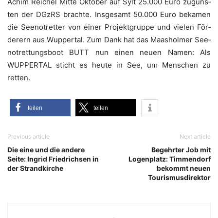
Achim Rei­chel Mit­te Okto­ber auf Sylt 25.000 Euro zuguns­
ten der DGzRS brach­te. Ins­ge­samt 50.000 Euro beka­men
die See­not­ret­ter von einer Pro­jekt­grup­pe und vie­len För­
de­rern aus Wup­per­tal. Zum Dank hat das Maas­hol­mer See­
not­ret­tungs­boot BUTT nun einen neu­en Namen: Als
WUPPERTAL sticht es heu­te in See, um Men­schen zu
retten.
tei­len
tei­len
Previous article
Next article
Die eine und die andere
Begehrter Job mit
Seite: Ingrid Friedrichsen in
Logenplatz: Timmendorf
der Strandkirche
bekommt neuen
Tourismusdirektor