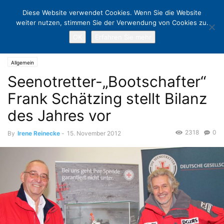
Diese Website verwendet Cookies. Wenn Sie die Website
weiter nutzen, stimmen Sie der Verwendung von Cookies zu.
OK
Erfahren Sie mehr
Home
Allgemein
Seenotretter-„Bootschafter“ Frank Schätzing stellt
Bilanz des Jahres vor
Allgemein
Seenotretter-„Bootschafter“
Frank Schätzing stellt Bilanz
des Jahres vor
2318
0
By
Irene Reinecke
-
15. November 2012