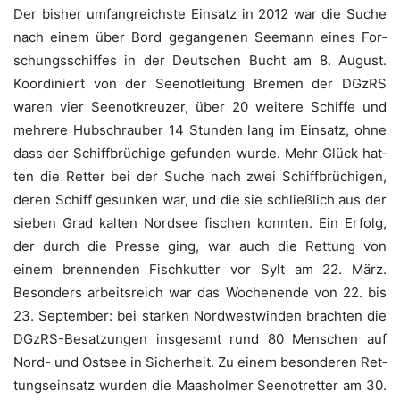
Der bis­her umfang­reichs­te Ein­satz in 2012 war die Suche
nach einem über Bord gegan­ge­nen See­mann eines For­
schungs­schif­fes in der Deut­schen Bucht am 8. August.
Koor­di­niert von der See­not­lei­tung Bre­men der DGzRS
waren vier See­not­kreu­zer, über 20 wei­te­re Schif­fe und
meh­re­re Hub­schrau­ber 14 Stun­den lang im Ein­satz, ohne
dass der Schiff­brü­chi­ge gefun­den wur­de. Mehr Glück hat­
ten die Ret­ter bei der Suche nach zwei Schiff­brü­chi­gen,
deren Schiff gesun­ken war, und die sie schließ­lich aus der
sie­ben Grad kal­ten Nord­see fischen konn­ten. Ein Erfolg,
der durch die Pres­se ging, war auch die Ret­tung von
einem bren­nen­den Fisch­kut­ter vor Sylt am 22. März.
Beson­ders arbeits­reich war das Wochen­en­de von 22. bis
23. Sep­tem­ber: bei star­ken Nord­west­win­den brach­ten die
DGzRS-Besat­zun­gen ins­ge­samt rund 80 Men­schen auf
Nord- und Ost­see in Sicher­heit. Zu einem beson­de­ren Ret­
tungs­ein­satz wur­den die Maas­hol­mer See­not­ret­ter am 30.