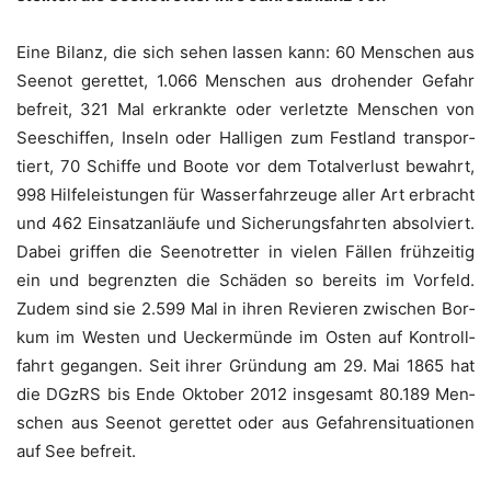
Eine Bilanz, die sich sehen las­sen kann: 60 Men­schen aus
See­not geret­tet, 1.066 Men­schen aus dro­hen­der Gefahr
befreit, 321 Mal erkrank­te oder ver­letz­te Men­schen von
See­schif­fen, Inseln oder Hal­li­gen zum Fest­land trans­por­
tiert, 70 Schif­fe und Boo­te vor dem Total­ver­lust bewahrt,
998 Hil­fe­leis­tun­gen für Was­ser­fahr­zeu­ge aller Art erbracht
und 462 Ein­satz­an­läu­fe und Siche­rungs­fahr­ten absol­viert.
Dabei grif­fen die See­not­ret­ter in vie­len Fäl­len früh­zei­tig
ein und begrenz­ten die Schä­den so bereits im Vor­feld.
Zudem sind sie 2.599 Mal in ihren Revie­ren zwi­schen Bor­
kum im Wes­ten und Uecker­mün­de im Osten auf Kon­troll­
fahrt gegan­gen. Seit ihrer Grün­dung am 29. Mai 1865 hat
die DGzRS bis Ende Okto­ber 2012 ins­ge­samt 80.189 Men­
schen aus See­not geret­tet oder aus Gefah­ren­si­tua­tio­nen
auf See befreit.