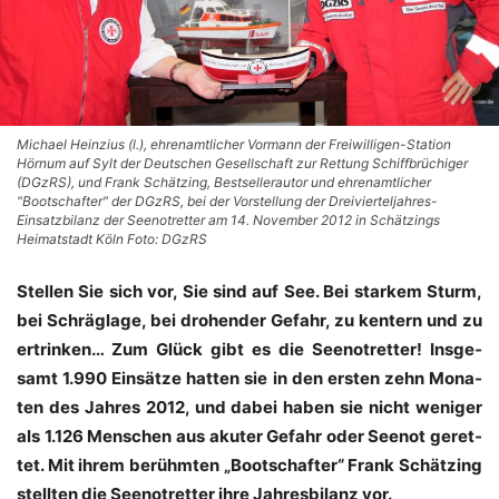
Michael Heinzius (l.), ehrenamtlicher Vormann der Freiwilligen-Station
Hörnum auf Sylt der Deutschen Gesellschaft zur Rettung Schiffbrüchiger
(DGzRS), und Frank Schätzing, Bestsellerautor und ehrenamtlicher
"Bootschafter" der DGzRS, bei der Vorstellung der Dreivierteljahres-
Einsatzbilanz der Seenotretter am 14. November 2012 in Schätzings
Heimatstadt Köln Foto: DGzRS
Stel­len Sie sich vor, Sie sind auf See. Bei star­kem Sturm,
bei Schräg­la­ge, bei dro­hen­der Gefahr, zu ken­tern und zu
ertrin­ken… Zum Glück gibt es die See­not­ret­ter! Ins­ge­
samt 1.990 Ein­sät­ze hat­ten sie in den ers­ten zehn Mona­
ten des Jah­res 2012, und dabei haben sie nicht weni­ger
als 1.126 Men­schen aus aku­ter Gefahr oder See­not geret­
tet. Mit ihrem berühm­ten „Boot­schaf­ter“ Frank Schät­zing
stell­ten die See­not­ret­ter ihre Jah­res­bi­lanz vor.