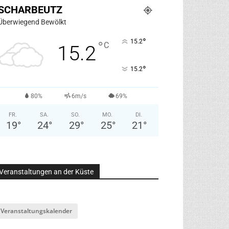
SCHARBEUTZ
Überwiegend Bewölkt
°
15.2
°
C
15.2
°
15.2
80%
6m/s
69%
FR.
SA.
SO.
MO.
DI.
19
°
24
°
29
°
25
°
21
°
Veranstaltungen an der Küste
Veranstaltungskalender