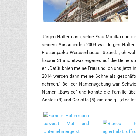
__
Jür­gen Hal­ter­mann, sei­ne Frau Moni­ka und di
sei­nem Aus­schei­den 2009 war Jür­gen Hal­ter­
Frei­zeit­parks Weis­sen­häu­ser Strand. „Ich wo
häu­ser Strand etwas eige­nes auf die Bei­ne stel
er. „Dafür knien mei­ne Frau und ich uns jetzt in
2014 wer­den dann mei­ne Söh­ne als geschäfts­
neh­men.“ Bei der Namens­ge­bung war Schwie­ger­
Namen „Bay­si­de“ und konn­te die Fami­lie über­
Annick (8) und Car­lot­ta (5) zustän­dig - „dies i