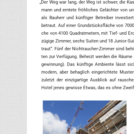
„
Der Weg war lang, der Weg ist schwer; die Kas­se 
mann und ern­te­te fröh­li­ches Geläch­ter von u
als Bau­herr und künf­ti­ger Betrei­ber inves­ti
betraut. Auf einer Grund­stücks­flä­che von 7000
che von 4100 Qua­drat­me­tern, mit Tief- und Er
zü­gi­ge Zim­mer, sechs Sui­ten und 18 Juni­or-Sui
traut“. Fünf der Nicht­rau­cher-Zim­mer sind behin
ten zur Ver­fü­gung. Beheizt wer­den die Räu­me 
ge­win­nung). Das künf­ti­ge Ambi­en­te lässt si
modern, aber behag­lich ein­ge­rich­te­te Mus­te
zuletzt der ein­zig­ar­ti­ge Aus­blick auf rau­s
Hotel jenes gewis­se Etwas, das es ohne Zwei­fe