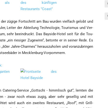
_____
, der zügi­ge Fort­schritt am Bau wur­den viel­fach gelobt und
er, Lei­ter der Abtei­lung Tech­no­lo­gie, Tou­ris­mus und Ver­
­ri­um, sehr beein­druckt. Das Bay­si­de-Hotel seit für die Tou­
­te „ein rie­si­ger Zuge­winn“, beton­te er in sei­ner Rede. Es
60er Jah­re-Charmes“ her­aus­zu­ho­len und vor­an­zu­brin­gen
n Ost­see­bä­der in Mecklenburg-Vorpommern.
_____
 Cate­ring-Ser­vice „Gott­schi - himm­lisch gut“, lern­ten die
­nen - zwar noch etwas zugig, aber sehr gesel­lig und mit
h­tet wird auch ein zwei­tes Restau­rant, „Roof“, mit Grill-