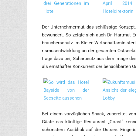
_____
Der Unter­neh­mer­mut, das schlüs­si­ge Kon­zept
bewun­dert. So zeig­te sich auch Dr. Hart­mut Eul
brau­cher­schutz im Kie­ler Wirt­schafts­mi­nis­te
ris­mus­ent­wick­lung an der gesam­ten Ost­see­küs
tra­ge dazu bei, Schar­beutz aus dem Image des „
als ernst­haf­ter Kon­kur­rent der benach­bar­te
_____
Bei einem vor­züg­li­chen Snack, zube­rei­tet vom
Gäs­te das künf­ti­ge Restau­rant „Coast“ ken
schöns­tem Aus­blick auf die Ost­see. Ein­ge­ric