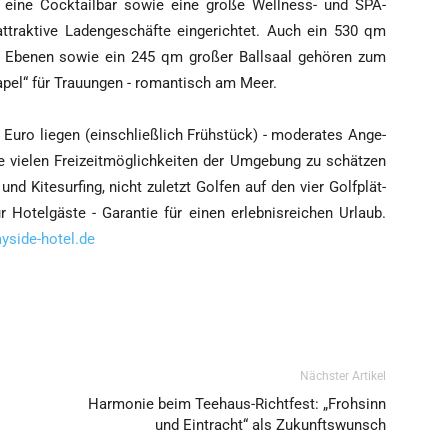
n, eine Cock­tail­bar sowie eine gro­ße Well­ness- und SPA-
ttrak­ti­ve Laden­ge­schäf­te ein­ge­rich­tet. Auch ein 530 qm
ei Ebe­nen sowie ein 245 qm gro­ßer Ball­saal gehö­ren zum
a­pel“ für Trau­un­gen - roman­tisch am Meer.
Euro lie­gen (ein­schließ­lich Früh­stück) - mode­ra­tes Ange­
e vie­len Frei­zeit­mög­lich­kei­ten der Umge­bung zu schät­zen
nd Kitesur­fing, nicht zuletzt Gol­fen auf den vier Golf­plät­
otel­gäs­te - Garan­tie für einen erleb­nis­rei­chen Urlaub.
yside-hotel.de
Nächster Artikel
Harmonie beim Teehaus-Richtfest: „Frohsinn
und Eintracht“ als Zukunftswunsch