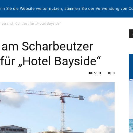
N
KONTAKT
nn Sie die Website weiter nutzen, stimmen Sie der Verwendung von Co
Strand: Richtfest für „Hotel Bayside“
t am Scharbeutzer
 für „Hotel Bayside“
5191
0