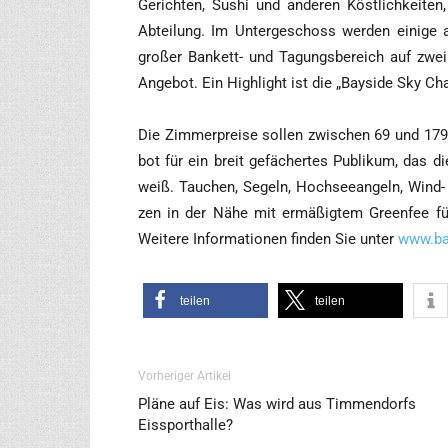
Gerich­ten, Sushi und ande­ren Köst­lich­kei­te
Abtei­lung. Im Unter­ge­schoss wer­den eini­ge a
gro­ßer Ban­kett- und Tagungs­be­reich auf zw
Ange­bot. Ein High­light ist die „Bay­si­de Sky Ch
Die Zim­mer­prei­se sol­len zwi­schen 69 und 179 
bot für ein breit gefä­cher­tes Publi­kum, das di
weiß. Tau­chen, Segeln, Hoch­see­an­geln, Wind- u
zen in der Nähe mit ermä­ßig­tem Green­fee für H
Wei­te­re Infor­ma­tio­nen fin­den Sie unter
www.ba
tei­len
tei­len
Vorheriger Artikel
Pläne auf Eis: Was wird aus Timmendorfs
Eissporthalle?