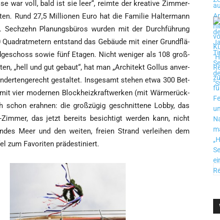
war voll, bald ist sie leer“, reim­te der krea­ti­ve Zim­mer­
nten. Rund 27,5 Mil­lio­nen Euro hat die Fami­lie Hal­ter­mann
ert. Sech­zehn Pla­nungs­bü­ros wur­den mit der Durch­füh­rung
 Qua­drat­me­tern ent­stand das Gebäu­de mit einer Grund­flä­
d­ge­schoss sowie fünf Eta­gen. Nicht weni­ger als 108 groß­
­ten, „hell und gut gebaut“, hat man „Archi­tekt Gol­lus anver­
­der­ten­ge­recht gestal­tet. Ins­ge­samt ste­hen etwa 300 Bet­
mit vier moder­nen Block­heiz­kraft­wer­ken (mit Wär­me­rück­
ch schon erah­nen: die groß­zü­gig geschnit­te­ne Lob­by, das
r-Zim­mer, das jetzt bereits besich­tigt wer­den kann, nicht
chen­des Meer und den wei­ten, frei­en Strand ver­lei­hen dem
l zum Favo­ri­ten prädestiniert.