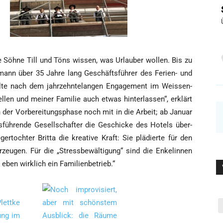
___
e Söh­ne Till und Töns wis­sen, was Urlau­ber wol­len. Bis zu
mann über 35 Jah­re lang Geschäfts­füh­rer des Feri­en- und
ll­te nach dem jahr­zehn­te­lan­gen Enga­ge­ment im Weis­sen­
­len und mei­ner Fami­lie auch etwas hin­ter­las­sen“, erklärt
 der Vor­be­rei­tungs­pha­se noch mit in die Arbeit; ab Janu­ar
füh­ren­de Gesell­schaf­ter die Geschi­cke des Hotels über­
toch­ter Brit­ta die krea­ti­ve Kraft: Sie plä­dier­te für den
zeu­gen. Für die „Stress­be­wäl­ti­gung“ sind die Enke­lin­nen
st eben wirk­lich ein Familienbetrieb.“