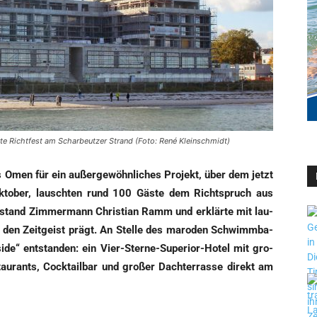
rte Richtfest am Scharbeutzer Strand (Foto: René Kleinschmidt)
es Omen für ein außer­ge­wöhn­li­ches Pro­jekt, über dem jetzt
kto­ber, lausch­ten rund 100 Gäs­te dem Richt­spruch aus
stand Zim­mer­mann Chris­ti­an Ramm und erklär­te mit lau­
z den Zeit­geist prägt. An Stel­le des maro­den Schwimm­ba­
­de“ ent­stan­den: ein Vier-Ster­ne-Supe­ri­or-Hotel mit gro­
u­rants, Cock­tail­bar und gro­ßer Dach­ter­ras­se direkt am