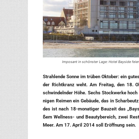
Imposant in schönster Lage: Hotel Bayside feie
Strah­len­de Son­ne im trü­ben Okto­ber: ein gut
der Richt­kranz weht. Am Frei­tag, den 18. O
schwin­deln­der Höhe. Sechs Stock­wer­ke hoch 
ni­gen Rei­men ein Gebäu­de, das in Schar­beut
des ist nach 18-mona­ti­ger Bau­zeit das „Bay­si
ßem Well­ness- und Beau­ty­be­reich, zwei Resta
Meer. Am 17. April 2014 soll Eröff­nung sein.