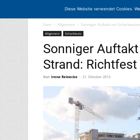
STARTSEITE
ARCHIV
MEDIADATE
Diese Website verwendet Cookies. We
Start
Allgemein
Sonniger Auftakt am Scharbeutzer 
Allgemein
Scharbeutz
Sonniger Auftak
Strand: Richtfest
Von
Irene Reinecke
-
21. Oktober 2013