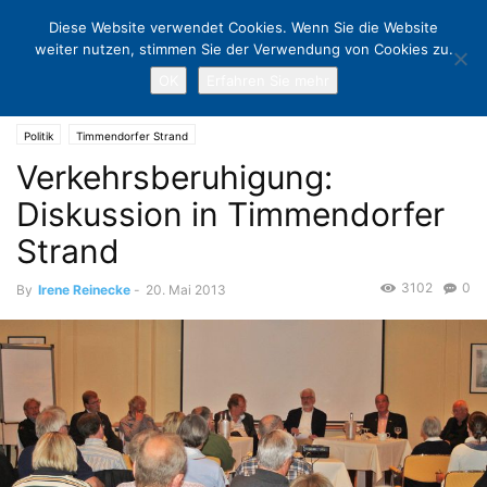
Diese Website verwendet Cookies. Wenn Sie die Website
weiter nutzen, stimmen Sie der Verwendung von Cookies zu.
OK
Erfahren Sie mehr
Home
Politik
Verkehrsberuhigung: Diskussion in Timmendorfer
Strand
Politik
Timmendorfer Strand
Verkehrsberuhigung:
Diskussion in Timmendorfer
Strand
3102
0
By
Irene Reinecke
-
20. Mai 2013