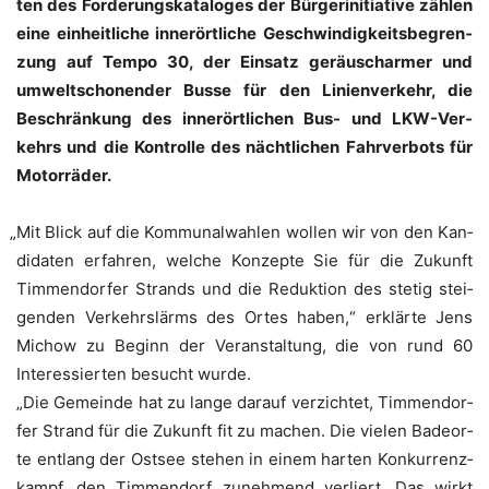
ten des For­de­rungs­ka­ta­lo­ges der Bür­ger­initia­ti­ve zäh­len
eine ein­heit­li­che inner­ört­li­che Geschwin­dig­keits­be­gren­
zung auf Tem­po 30, der Ein­satz geräusch­ar­mer und
umwelt­scho­nen­der Bus­se für den Lini­en­ver­kehr, die
Beschrän­kung des inner­ört­li­chen Bus- und LKW-Ver­
kehrs und die Kon­trol­le des nächt­li­chen Fahr­ver­bots für
Motorräder.
„
Mit Blick auf die Kom­mu­nal­wah­len wol­len wir von den Kan­
di­da­ten erfah­ren, wel­che Kon­zep­te Sie für die Zukunft
Tim­men­dor­fer Strands und die Reduk­ti­on des ste­tig stei­
gen­den Ver­kehrs­lärms des Ortes haben,“ erklär­te Jens
Michow zu Beginn der Ver­an­stal­tung, die von rund 60
Inter­es­sier­ten besucht wurde.
„Die Gemein­de hat zu lan­ge dar­auf ver­zich­tet, Tim­men­dor­
fer Strand für die Zukunft fit zu machen. Die vie­len Bade­or­
te ent­lang der Ost­see ste­hen in einem har­ten Kon­kur­renz­
kampf, den Tim­men­dorf zuneh­mend ver­liert. Das wirkt