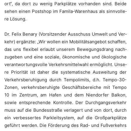
ort“, da dort zu wenig Park­plät­ze vor­han­den sind. Bei­de
sehen einen Post­shop im Fami­la-Waren­haus als sinn­vol­le­
re Lösung.
Dr. Felix Bena­ry (Vor­sit­zen­der Aus­schuss Umwelt und Ver­
kehr) ergänz­te: „Wir wol­len ein Mobi­li­täts­an­ge­bot schaf­fen,
das uns fle­xi­bel erlaubt unse­rem Bewe­gungs­drang nach­
zu­ge­ben und eine sozia­le, öko­no­mi­sche und öko­lo­gi­sche
ver­ant­wor­tungs­vol­le Ver­kehrs­mit­tel­wahl ermög­licht. Unse­
re Prio­ri­tät ist daher die sys­te­ma­ti­sche Aus­wei­tung der
Ver­kehrs­be­ru­hi­gung durch Tem­po­li­mits, d.h. Tem­po-30-
Zonen, ver­kehrs­be­ru­hig­te Geschäfts­be­rei­che mit Tem­po
10 im Zen­trum, am Hafen und dem Nien­dor­fer Bal­kon,
sowie ent­spre­chen­de Kon­trol­le. Der Durch­gangs­ver­kehr
muss auf die Bun­des­stra­ße ver­la­gert und von dort, durch
ein ver­bes­ser­tes Park­leit­sys­tem, auf die Groß­park­plät­ze
geführt wer­den. Die För­de­rung des Rad- und Fuß­ver­kehrs