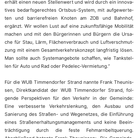
erhält einen neu­en Stel­len­wert und wird durch ein inno­va­
ti­ves bedarfs­ge­rech­tes Orts­bus-Sys­tem, mit auf­ge­wer­te­
ten und bar­rie­re­frei­en Kno­ten am ZOB und Bahn­hof,
ergänzt. Wir wol­len Lust auf eine zukunfts­fä­hi­ge Mobi­li­tät
machen und mit den Bür­ge­rin­nen und Bür­gern die Ursa­
che für Stau, Lärm, Flä­chen­ver­brauch und Luft­ver­schmut­
zung mit einem Gesamt­ver­kehrs­kon­zept lang­fris­tig lösen.
Man soll­te auch Sys­tem­an­ge­bo­te schaf­fen, wie Tank­stel­
len für Auto und Rad oder Pedelec-Vermietung.“
Für die WUB Tim­men­dor­fer Strand nann­te Frank Theunis­
sen, Direkt­kan­di­dat der WUB Tim­men­dor­fer Strand, fol­
gen­de Per­spek­ti­ven für den Ver­kehr in der Gemein­de:
Eine ver­bes­ser­te Ver­kehrs­len­kung, den Aus­bau und
Sanie­rung des Stra­ßen- und Wege­net­zes, die Ein­füh­rung
eines Stra­ßen­er­hal­tungs­ma­nage­ments und kei­ne Beein­
träch­ti­gung durch die fes­te Feh­marn­belt­que­rung.