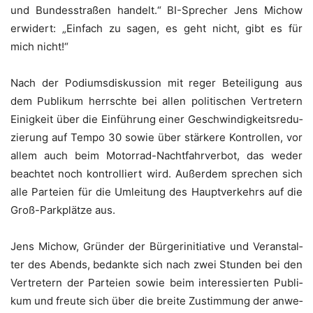
und Bun­des­stra­ßen han­delt.“ BI-Spre­cher Jens Michow
erwi­dert: „Ein­fach zu sagen, es geht nicht, gibt es für
mich nicht!“
Nach der Podi­ums­dis­kus­si­on mit reger Betei­li­gung aus
dem Publi­kum herrsch­te bei allen poli­ti­schen Ver­tre­tern
Einig­keit über die Ein­füh­rung einer Geschwin­dig­keits­re­du­
zie­rung auf Tem­po 30 sowie über stär­ke­re Kon­trol­len, vor
allem auch beim Motor­rad-Nacht­fahr­ver­bot, das weder
beach­tet noch kon­trol­liert wird. Außer­dem spre­chen sich
alle Par­tei­en für die Umlei­tung des Haupt­ver­kehrs auf die
Groß-Park­plät­ze aus.
Jens Michow, Grün­der der Bür­ger­initia­ti­ve und Ver­an­stal­
ter des Abends, bedank­te sich nach zwei Stun­den bei den
Ver­tre­tern der Par­tei­en sowie beim inter­es­sier­ten Publi­
kum und freu­te sich über die brei­te Zustim­mung der anwe­