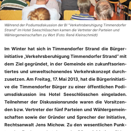
Während der Podiumsdiskussion der BI "Verkehrsberuhigung Timmendorfer
Strand" im Hotel Seeschlösschen kamen die Vertreter der Parteien und
Wählergemeinschaften zu Wort (Foto: René Kleinschmidt)
Im Win­ter hat sich in Tim­men­dor­fer Strand die Bür­ger­
initia­ti­ve „Ver­kehrs­be­ru­hi­gung Tim­men­dor­fer Strand“ mit
dem Ziel gegrün­det, in der Gemein­de ein zukunfts­ori­en­
tier­tes und umwelt­scho­nen­des Ver­kehrs­kon­zept durch­
zu­set­zen. Am Frei­tag, 17. Mai 2013, hat die Bür­ger­initia­ti­
ve die Tim­men­dor­fer Bür­ger zu einer öffent­li­chen Podi­
ums­dis­kus­si­on ins Hotel See­schlöss­chen ein­ge­la­den.
Teil­neh­mer der Dis­kus­si­ons­run­de waren die Vor­sit­zen­
den bzw. Ver­tre­ter der fünf Par­tei­en und Wäh­ler­ge­mein­
schaf­ten sowie der Grün­der und Spre­cher der Initia­ti­ve,
Rechts­an­walt Jens Michow. Zu den wesent­li­chen Punk­