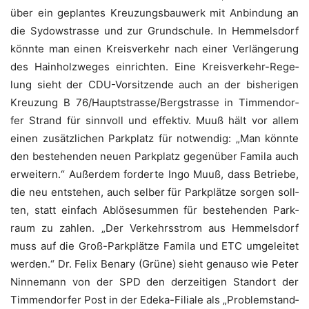
über ein geplan­tes Kreu­zungs­bau­werk mit Anbin­dung an
die Sydowstras­se und zur Grund­schu­le. In Hem­mels­dorf
könn­te man einen Kreis­ver­kehr nach einer Ver­län­ge­rung
des Hain­holz­we­ges ein­rich­ten. Eine Kreis­ver­kehr-Rege­
lung sieht der CDU-Vor­sit­zen­de auch an der bis­he­ri­gen
Kreu­zung B 76/Hauptstrasse/Bergstrasse in Tim­men­dor­
fer Strand für sinn­voll und effek­tiv. Muuß hält vor allem
einen zusätz­li­chen Park­platz für not­wen­dig: „Man könn­te
den bestehen­den neu­en Park­platz gegen­über Fami­la auch
erwei­tern.“ Außer­dem for­der­te Ingo Muuß, dass Betrie­be,
die neu ent­ste­hen, auch sel­ber für Park­plät­ze sor­gen soll­
ten, statt ein­fach Ablö­se­sum­men für bestehen­den Park­
raum zu zah­len. „Der Ver­kehrs­strom aus Hem­mels­dorf
muss auf die Groß-Park­plät­ze Fami­la und ETC umge­lei­tet
wer­den.“ Dr. Felix Bena­ry (Grü­ne) sieht genau­so wie Peter
Nin­ne­mann von der SPD den der­zei­ti­gen Stand­ort der
Tim­men­dor­fer Post in der Ede­ka-Filia­le als „Pro­blem­stand­