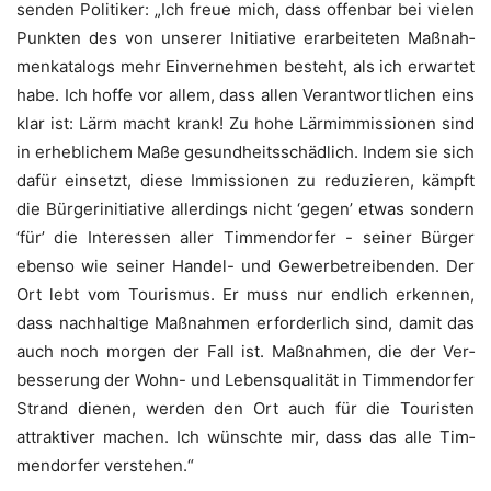
sen­den Poli­ti­ker: „Ich freue mich, dass offen­bar bei vie­len
Punk­ten des von unse­rer Initia­ti­ve erar­bei­te­ten Maß­nah­
men­ka­ta­logs mehr Ein­ver­neh­men besteht, als ich erwar­tet
habe. Ich hof­fe vor allem, dass allen Ver­ant­wort­li­chen eins
klar ist: Lärm macht krank! Zu hohe Lärm­im­mis­sio­nen sind
in erheb­li­chem Maße gesund­heits­schäd­lich. Indem sie sich
dafür ein­setzt, die­se Immis­sio­nen zu redu­zie­ren, kämpft
die Bür­ger­initia­ti­ve aller­dings nicht ‘gegen’ etwas son­dern
‘für’ die Inter­es­sen aller Tim­men­dor­fer - sei­ner Bür­ger
eben­so wie sei­ner Han­del- und Gewer­be­trei­ben­den. Der
Ort lebt vom Tou­ris­mus. Er muss nur end­lich erken­nen,
dass nach­hal­ti­ge Maß­nah­men erfor­der­lich sind, damit das
auch noch mor­gen der Fall ist. Maß­nah­men, die der Ver­
bes­se­rung der Wohn- und Lebens­qua­li­tät in Tim­men­dor­fer
Strand die­nen, wer­den den Ort auch für die Tou­ris­ten
attrak­ti­ver machen. Ich wünsch­te mir, dass das alle Tim­
men­dor­fer verstehen.“