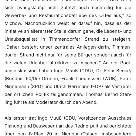
sich zwangs­läu­fig nicht zuletzt auch nach­tei­lig für die
Gewer­be- und Restau­ra­ti­ons­be­trie­be des Ortes aus,“ so
Michow. Nach­drück­lich weist er dar­auf hin, dass es der
Initia­ti­ve an aller­ers­ter Stel­le dar­um gehe, die Lebens- und
Urlaubs­qua­li­tät in Tim­men­dor­fer Strand zu stei­gern.
„Daher besteht unser zen­tra­les Anlie­gen dar­in, Tim­men­
dor­fer Strand nicht nur für sei­ne Bür­ger son­dern auch für
die vie­len Urlau­ber attrak­ti­ver zu machen.“ An der Podi­
ums­dis­kus­si­on haben Ingo Muuß (CDU), Dr. Felix Bena­ry
(Bünd­nis 90/Die Grü­nen, Frank Theunis­sen (WUB), Peter
Nin­ne­mann (SPD) und Ulrich Herr­mann (FDP) als Ver­tre­ter
der ört­li­chen Poli­tik teil­ge­nom­men. Tho­mas Bernd Steh­
ling führ­te als Mode­ra­tor durch den Abend.
Als ers­ter trat Ingo Muuß (CDU, Vor­sit­zen­der Aus­schuss
Pla­nung und Bau­we­sen) an das Red­ner­pult und berich­te­te
über den B-Plan 20 in Niendorf/Ostsee, ins­be­son­de­re