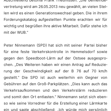
Abschlie­ßend beton­te Frank Theunis­sen: „Die Gemein­de­
ver­tre­tung wird am 26.05.2013 neu gewählt, an vie­len Stel­
len wird es einen Gene­ra­ti­ons­wech­sel geben. Die in ihrem
For­de­rungs­ka­ta­log auf­ge­stell­ten Punk­te erach­ten wir für
wich­tig und begrü­ßen ihre akti­ve Mit­ar­beit.
Dafür ste­he ich
mit der WUB.“
Peter Nin­ne­mann (SPD) hat sich mit sei­ner Par­tei bis­her
für eine fes­te Ver­kehrs­kon­trol­le in Hem­mels­dorf sowie
gegen den Speed­boot-Lärm auf der Ost­see aus­ge­spro­
chen. „Des Wei­te­ren haben wir einen Antrag auf Redu­zie­
rung der Geschwin­dig­keit auf der B 76 auf 70 km/h
gestellt.“ Die SPD ist auch wei­ter­hin ein Geg­ner von
Gebüh­ren auf den Groß-Park­plät­zen. „Dies kann auch das
Ver­kehrs­auf­kom­men und den Ver­kehrs­lärm redu­zie­ren
und somit den Ort ent­las­ten.“ Nin­ne­mann setzt sich eben­
so wie sei­ne Vor­red­ner für die Erstel­lung einer Lärm­kar­te
ein und sag­te abschlie­ßend: „Ich wür­de mich per­sön­lich