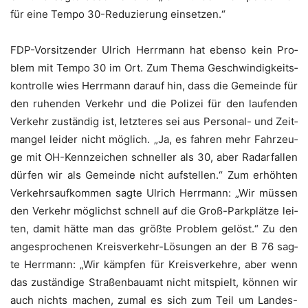
für eine Tem­po 30-Redu­zie­rung einsetzen.“
FDP-Vor­sit­zen­der Ulrich Herr­mann hat eben­so kein Pro­
blem mit Tem­po 30 im Ort. Zum The­ma Geschwin­dig­keits­
kon­trol­le wies Herr­mann dar­auf hin, dass die Gemein­de für
den ruhen­den Ver­kehr und die Poli­zei für den lau­fen­den
Ver­kehr zustän­dig ist, letz­te­res sei aus Per­so­nal- und Zeit­
man­gel lei­der nicht mög­lich. „Ja, es fah­ren mehr Fahr­zeu­
ge mit OH-Kenn­zei­chen schnel­ler als 30, aber Radar­fal­len
dür­fen wir als Gemein­de nicht auf­stel­len.“ Zum erhöh­ten
Ver­kehrs­auf­kom­men sag­te Ulrich Herr­mann: „Wir müs­sen
den Ver­kehr mög­lichst schnell auf die Groß-Park­plät­ze lei­
ten, damit hät­te man das größ­te Pro­blem gelöst.“ Zu den
ange­spro­che­nen Kreis­ver­kehr-Lösun­gen an der B 76 sag­
te Herr­mann: „Wir kämp­fen für Kreis­ver­keh­re, aber wenn
das zustän­di­ge Stra­ßen­bau­amt nicht mit­spielt, kön­nen wir
auch nichts machen, zumal es sich zum Teil um Lan­des-