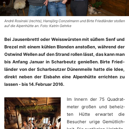
André Rosinski (rechts), Hansjörg Conzelmann und Birte Friedländer stoßen
auf die Alpenhütte an. Foto: Katrin Gehrke
Bei Jau­sen­brettl oder Weiss­würs­ten mit süßem Senf und
Bre­zel mit einem küh­len Blon­den ansto­ßen, wäh­rend der
Ost­wind Wel­len auf den Strand rol­len lässt, das kann man
bis Anfang Janu­ar in Schar­beutz genie­ßen. Bir­te Fried­
län­der von der Schar­beut­zer Dünen­mei­le hat­te die Idee,
direkt neben der Eis­bahn eine Alpen­hüt­te errich­ten zu
las­sen - bis 14. Febru­ar 2016.
Im Innern der 75 Qua­drat­
me­ter gro­ßen und beheiz­
ten Hüt­te erwar­tet die
Besu­cher uri­ge Gemüt­lich­