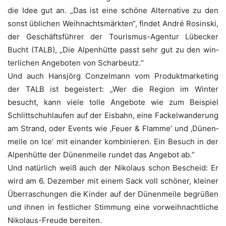
die Idee gut an. „Das ist eine schö­ne Alter­na­ti­ve zu den
sonst übli­chen Weih­nachts­märk­ten“, fin­det André Rosin­ski,
der Geschäfts­füh­rer der Tou­ris­mus-Agen­tur Lübe­cker
Bucht (TALB), „Die Alpen­hüt­te passt sehr gut zu den win­
ter­li­chen Ange­bo­ten von Scharbeutz.“
Und auch Hans­jörg Con­zel­mann vom Pro­dukt­mar­ke­ting
der TALB ist begeis­tert: „Wer die Regi­on im Win­ter
besucht, kann vie­le tol­le Ange­bo­te wie zum Bei­spiel
Schlitt­schuh­lau­fen auf der Eis­bahn, eine Fackel­wan­de­rung
am Strand, oder Events wie ‚Feu­er & Flam­me’ und ‚Dünen­
mei­le on Ice’ mit ein­an­der kom­bi­nie­ren. Ein Besuch in der
Alpen­hüt­te der Dünen­mei­le run­det das Ange­bot ab.“
Und natür­lich weiß auch der Niko­laus schon Bescheid: Er
wird am 6. Dezem­ber mit einem Sack voll schö­ner, klei­ner
Über­ra­schun­gen die Kin­der auf der Dünen­mei­le begrü­ßen
und ihnen in fest­li­cher Stim­mung eine vor­weih­nacht­li­che
Niko­laus-Freu­de bereiten.