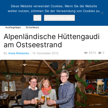
Diese Website verwendet Cookies. Wenn Sie die Website
weiter nutzen, stimmen Sie der Verwendung von Cookies zu.
OK
Erfahren Sie mehr
Home
Ausflugstipps
Alpenländische Hüttengaudi am Ostseestrand
Ausflugstipps
Scharbeutz
Alpenländische Hüttengaudi
am Ostseestrand
4573
0
By
Irene Reinecke
-
15. Dezember 2015