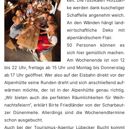
keit. Die rus­ti­ka­len Holz­bän­
ke wer­den dank kusche­li­ger
Schaf­fel­le ange­nehm weich.
An den Wän­den hängt land­
wirt­schaft­li­che Deko mit
alpen­län­di­schem Flair.
50 Per­so­nen kön­nen es
sich hier gemüt­lich machen.
Am Wochen­en­de ist von 12
bis 22 Uhr, frei­tags ab 15 Uhr und Mon­tag bis Don­ners­tag
ab 17 Uhr geöff­net. Wer also auf der Eis­bahn direkt vor der
Alpen­hüt­te sei­ne Run­den dreht und sich anschlie­ßend auf­
wär­men möch­te, der ist in der Alpen­hüt­te genau rich­tig.
„Wir bie­ten auch die per­fek­ten Räum­lich­kei­ten für Weih­
nachts­fei­ern“, erklärt Bir­te Fried­län­der von der Schar­beut­
zer Dünen­mei­le. Aller­dings sind die Wochen­end­ter­mi­ne
schon ausgebucht.
Auch bei der Tou­ris­mus-Agen­tur Lübe­cker Bucht kommt