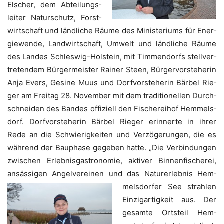
Elscher, dem Abtei­lungs­
lei­ter Natur­schutz, Forst­
wirt­schaft und länd­li­che Räu­me des Minis­te­ri­ums für Ener­
gie­wen­de, Land­wirt­schaft, Umwelt und länd­li­che Räu­me
des Lan­des Schles­wig-Hol­stein, mit Tim­men­dorfs stell­ver­
tre­ten­dem Bür­ger­meis­ter Rai­ner Steen, Bür­ger­vor­ste­he­rin
Anja Evers, Gesi­ne Muus und Dorf­vor­ste­he­rin Bär­bel Rie­
ger am Frei­tag 28. Novem­ber mit dem tra­di­tio­nel­len Durch­
schnei­den des Ban­des offi­zi­ell den Fische­rei­hof Hem­mels­
dorf. Dorf­vor­ste­he­rin Bär­bel Rie­ger erin­ner­te in ihrer
Rede an die Schwie­rig­kei­ten und Ver­zö­ge­run­gen, die es
wäh­rend der Bau­pha­se gege­ben hat­te. „Die Ver­bin­dun­gen
zwi­schen Erleb­nis­gas­tro­no­mie, akti­ver Bin­nen­fi­sche­rei,
ansäs­si­gen Angel­ver­ei­nen und das Natur­er­leb­nis Hem­
mels­dor­fer See strah­len
Ein­zig­ar­tig­keit aus. Der
gesam­te Orts­teil Hem­