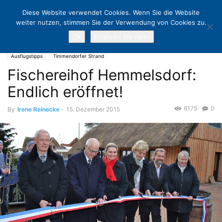
Diese Website verwendet Cookies. Wenn Sie die Website
weiter nutzen, stimmen Sie der Verwendung von Cookies zu.
OK
Erfahren Sie mehr
Home
Ausflugstipps
Fischereihof Hemmelsdorf: Endlich eröffnet!
Ausflugstipps
Timmendorfer Strand
Fischereihof Hemmelsdorf:
Endlich eröffnet!
6175
0
By
Irene Reinecke
-
15. Dezember 2015