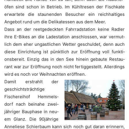
öfen sind schon in Betrieb. Im Kühl­tre­sen der Fisch­ka­te
erwar­te­te die stau­nen­den Besu­cher ein reich­hal­ti­ges
Ange­bot rund um die Deli­ka­tes­sen aus dem Meer.
Dass an der reet­ge­deck­ten Fahr­rad­sta­ti­on kei­ne Rad­ler
ihre E-Bikes an die Lade­sta­ti­on anschlos­sen, war ver­mut­
lich dem eher ungast­li­chen Wet­ter geschul­det, denn auch
die­se Ein­rich­tung ist pünkt­lich zur Eröff­nung voll funk­ti­
ons­be­reit. Ein­zig das in den See hin­ein gebau­te Restau­
rant war zur Eröff­nung noch nicht fer­tig­ge­stellt. Aller­dings
wird es noch vor Weih­nach­ten eröffnen.
Damit erstrahlt der
geschichts­träch­ti­ge
Fische­rei­hof Hem­mels­
dorf nach bei­na­he zwei­
jäh­ri­ger Bau­pha­se in neu­
em Glanz. Die 90jährige
Anne­lie­se Schier­baum kann sich noch gut dar­an erin­nern,