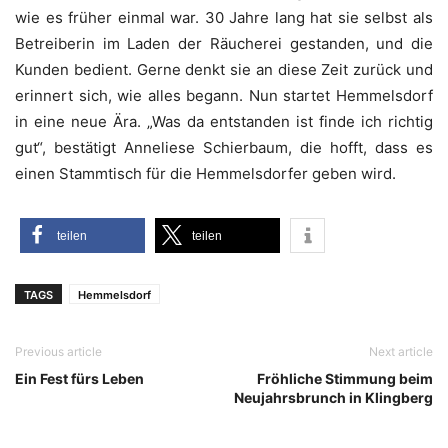
wie es frü­her ein­mal war. 30 Jah­re lang hat sie selbst als
Betrei­be­rin im Laden der Räu­che­rei gestan­den, und die
Kun­den bedient. Ger­ne denkt sie an die­se Zeit zurück und
erin­nert sich, wie alles begann. Nun star­tet Hem­mels­dorf
in eine neue Ära. „Was da ent­stan­den ist fin­de ich rich­tig
gut“, bestä­tigt Anne­lie­se Schier­baum, die hofft, dass es
einen Stamm­tisch für die Hem­mels­dor­fer geben wird.
tei­len
tei­len
TAGS
Hemmelsdorf
Previous article
Next article
Ein Fest fürs Leben
Fröhliche Stimmung beim
Neujahrsbrunch in Klingberg