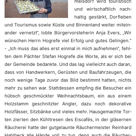
mels­dorf wird tou­ris­tisch
und wirt­schaft­lich nach­
hal­tig gestärkt, Dorf­le­ben
und Tou­ris­mus sowie Küs­te und Bin­nen­land wei­ter mit­ein­
an­der ver­netzt“, lob­te Bür­ger­vor­ste­he­rin Anja Evers, „Wir
wün­schen Herrn Hog­re­fe viel Erfolg und gutes Gelin­gen.“
- „Ich muss das alles erst ein­mal in mich auf­neh­men“, fehl­
ten dem Päch­ter Ste­fan Hog­re­fe die Wor­te, als er sich bei
der Gemein­de bedank­te. Und das lag viel­leicht auch dar­an,
dass von Hand­wer­kern, Gerüs­ten und Bau­fahr­zeu­gen, die
noch weni­ge Tage zuvor das Bild bestimmt hat­ten, nichts
mehr zu sehen war. Statt­des­sen emp­fing die Besu­cher ein
hübsch geschmück­ter Weih­nachts­baum, ein aus einem
Holz­stamm geschnitz­ter Ang­ler, dazu noch deko­ra­ti­ve
Holz­fäs­ser, Sitz­bän­ke und vie­les mehr. Haus­ge­mach­te Tor­
ten zier­ten den Kühl­tre­sen des Eis­ca­fés, in der glä­ser­nen
Räu­che­rei hat­te der gut­ge­laun­te Räu­cher­meis­ter Rein­hard
Hahl­beck alle Hän­de voll zu tun, denn auch die Räu­cher­