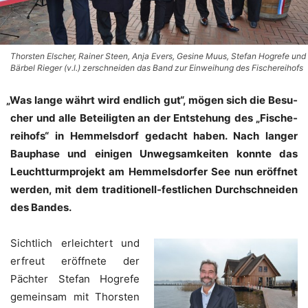
Thorsten Elscher, Rainer Steen, Anja Evers, Gesine Muus, Stefan Hogrefe und
Bärbel Rieger (v.l.) zerschneiden das Band zur Einweihung des Fischereihofs
„
Was lan­ge währt wird end­lich gut“, mögen sich die Besu­
cher und alle Betei­lig­ten an der Ent­ste­hung des „Fische­
rei­hofs“ in Hem­mels­dorf gedacht haben. Nach lan­ger
Bau­pha­se und eini­gen Unweg­sam­kei­ten konn­te das
Leucht­turm­pro­jekt am Hem­mels­dor­fer See nun eröff­net
wer­den, mit dem tra­di­tio­nell-fest­li­chen Durch­schnei­den
des Bandes.
Sicht­lich erleich­tert und
erfreut eröff­ne­te der
Päch­ter Ste­fan Hog­re­fe
gemein­sam mit Thors­ten