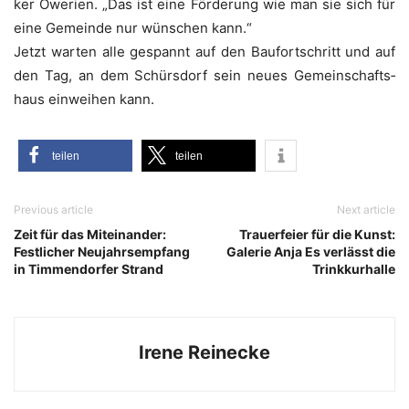
ker Owe­ri­en. „Das ist eine För­de­rung wie man sie sich für
eine Gemein­de nur wün­schen kann.“
Jetzt war­ten alle gespannt auf den Bau­fort­schritt und auf
den Tag, an dem Schürs­dorf sein neu­es Gemein­schafts­
haus ein­wei­hen kann.
tei­len
tei­len
Previous article
Next article
Zeit für das Miteinander:
Trauerfeier für die Kunst:
Festlicher Neujahrsempfang
Galerie Anja Es verlässt die
in Timmendorfer Strand
Trinkkurhalle
Irene Reinecke