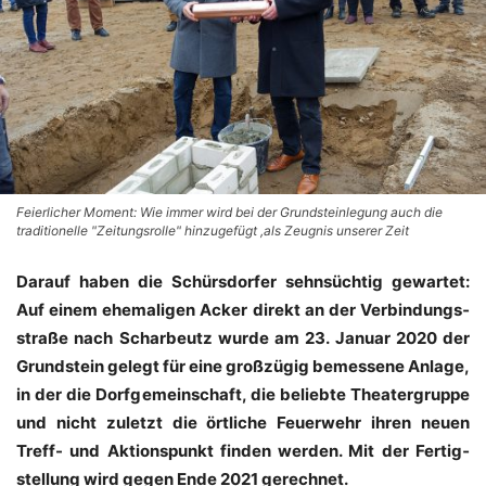
Feierlicher Moment: Wie immer wird bei der Grundsteinlegung auch die
traditionelle "Zeitungsrolle" hinzugefügt ,als Zeugnis unserer Zeit
Dar­auf haben die Schürs­dor­fer sehn­süch­tig gewar­tet:
Auf einem ehe­ma­li­gen Acker direkt an der Ver­bin­dungs­
stra­ße nach Schar­beutz wur­de am 23. Janu­ar 2020 der
Grund­stein gelegt für eine groß­zü­gig bemes­se­ne Anla­ge,
in der die Dorf­ge­mein­schaft, die belieb­te Thea­ter­grup­pe
und nicht zuletzt die ört­li­che Feu­er­wehr ihren neu­en
Treff- und Akti­ons­punkt fin­den wer­den. Mit der Fer­tig­
stel­lung wird gegen Ende 2021 gerechnet.