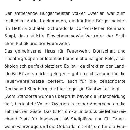
Der amtie­ren­de Bür­ger­meis­ter Vol­ker Owe­ri­en war zum
fest­li­chen Auf­takt gekom­men, die künf­ti­ge Bür­ger­meis­te­
rin Bet­ti­na Schä­fer, Schürs­dorfs Dorf­vor­ste­her Rein­hard
Stapf, dazu etli­che Ein­woh­ner sowie Ver­tre­ter der ört­li­
chen Poli­tik und der Feuerwehr.
Das gemein­sa­me Haus für Feu­er­wehr, Dorf­schaft und
Thea­ter­grup­pen ent­steht auf einem ehe­ma­li­gen Feld, also:
öko­lo­gisch per­fekt plat­ziert. Es ist - da direkt an der Land­
stra­ße Böveltsred­der gele­gen - gut erreich­bar und für die
Feu­er­wehr­ein­sät­ze per­fekt, auch für die benach­bar­te
Dorf­schaft Kling­berg, die hier sogar „in Sicht­wei­te“ liegt.
„Acht Stand­or­te wur­den über­prüft, bevor die Ent­schei­dung
fiel“, berich­te­te Vol­ker Owe­ri­en in sei­ner Anspra­che an die
zahl­rei­chen Gäs­te. Das 6.641 qm-Grund­stück bie­tet aus­rei­
chend Platz für ins­ge­samt 46 Stell­plät­ze u.a. für Feu­er­
wehr-Fahr­zeu­ge und die Gebäu­de mit 464 qm für die Feu­