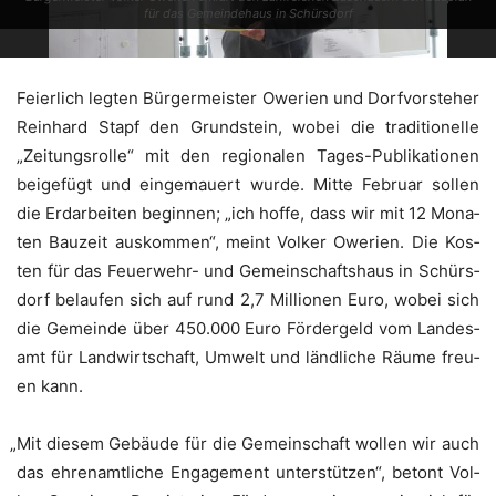
für das Gemein­de­haus in Schürsdorf
Fei­er­lich leg­ten Bür­ger­meis­ter Owe­ri­en und Dorf­vor­ste­her
Rein­hard Stapf den Grund­stein, wobei die tra­di­tio­nel­le
„Zei­tungs­rol­le“ mit den regio­na­len Tages-Publi­ka­tio­nen
bei­gefügt und ein­ge­mau­ert wur­de. Mit­te Febru­ar sol­len
die Erd­ar­bei­ten begin­nen; „ich hof­fe, dass wir mit 12 Mona­
ten Bau­zeit aus­kom­men“, meint Vol­ker Owe­ri­en. Die Kos­
ten für das Feu­er­wehr- und Gemein­schafts­haus in Schürs­
dorf belau­fen sich auf rund 2,7 Mil­lio­nen Euro, wobei sich
die Gemein­de über 450.000 Euro För­der­geld vom Lan­des­
amt für Land­wirt­schaft, Umwelt und länd­li­che Räu­me freu­
en kann.
„
Mit die­sem Gebäu­de für die Gemein­schaft wol­len wir auch
das ehren­amt­li­che Enga­ge­ment unter­stüt­zen“, betont Vol­