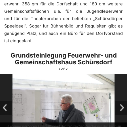
er­wehr, 358 qm für die Dorf­schaft und 180 qm wei­te­re
Gemein­schafts­flä­chen u.a. für die Jugend­feu­er­wehr
und für die Thea­ter­pro­ben der belieb­ten „Schürs­dör­per
Speel­deel“. Sogar für Büh­nen­bild und Requi­si­ten gibt es
genü­gend Platz, und auch ein Büro für den Dorf­vor­stand
ist eingeplant.
Grund­stein­le­gung Feu­er­wehr- und
Gemein­schafts­haus Schürsdorf
1
of 7
Bür­ger­meis­ter Vol­ker Owe­ri­en erklärt den zahl­rei­chen Zuschau­ern den Bau­plan