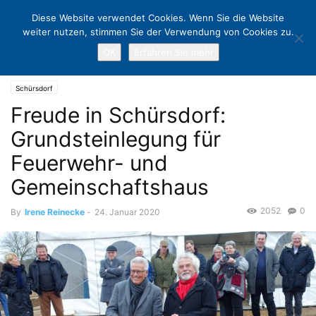
Diese Website verwendet Cookies. Wenn Sie die Website
weiter nutzen, stimmen Sie der Verwendung von Cookies zu.
OK
Erfahren Sie mehr
Home
Schürsdorf
Freude in Schürsdorf: Grundsteinlegung für
Feuerwehr- und Gemeinschaftshaus
Schürsdorf
Freude in Schürsdorf:
Grundsteinlegung für
Feuerwehr- und
Gemeinschaftshaus
2052
0
By
Irene Reinecke
-
24. Januar 2020