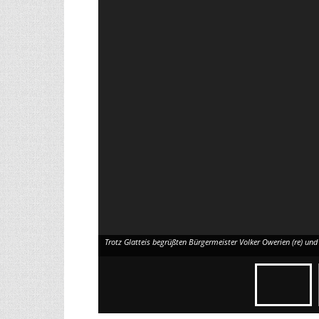
Trotz Glatt­eis begrüß­ten Bür­ger­meis­ter Vol­ker Owe­ri­en (re) u