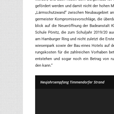
geför­dert wer­den und damit nicht der hohen Miet­
„Lärm­schutz­wand“ zwi­schen Neu­bau­ge­biet an 
ger­meis­ter Kom­pro­miss­vor­schlä­ge, die über
blick auf die Neu­eröff­nung der Bade­an­stalt Kl
Schu­le Pönitz, die zum Schul­jahr 2019/20 auch 
am Ham­bur­ger Ring und nicht zuletzt die Erstel
wie­sen­park sowie der Bau eines Hotels auf dem 
rungs­kos­ten für die zahl­rei­chen Vor­ha­ben be
ent­ste­hen und sogar noch ein Betrag von 
den kann.“
Neu­jahrs­emp­fang Tim­men­dor­fer Strand