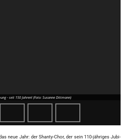
mung - seit 150 Jah­ren! (Foto: Susan­ne Dittmann)
 das neue Jahr: der Shan­ty-Chor, der sein 110-jäh­ri­ges Jubi­