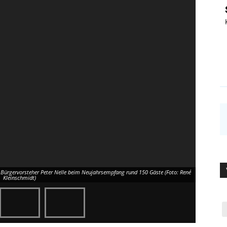
nd Bür­ger­vor­ste­her Peter Nel­le beim Neu­jahrs­emp­fang rund 150 Gäs­te (Foto: René
Kleinschmidt)