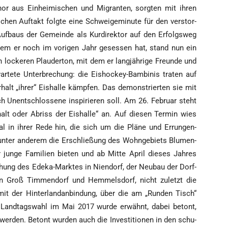
Chor aus Ein­hei­mi­schen und Migran­ten, sorg­ten mit ihren
hen Auf­takt folg­te eine Schwei­ge­mi­nu­te für den ver­stor­
uf­baus der Gemein­de als Kur­di­rek­tor auf den Erfolgs­weg
dem er noch im vori­gen Jahr geses­sen hat, stand nun ein
 locke­ren Plau­der­ton, mit dem er lang­jäh­ri­ge Freun­de und
­te­te Unter­bre­chung: die Eis­ho­ckey-Bam­bi­nis tra­ten auf
rhalt „ihrer“ Eis­hal­le kämp­fen. Das demons­trier­ten sie mit
h Unent­schlos­se­ne inspi­rie­ren soll. Am 26. Febru­ar steht
alt oder Abriss der Eis­hal­le“ an. Auf die­sen Ter­min wies
mal in ihrer Rede hin, die sich um die Plä­ne und Errun­gen­
unter ande­rem die Erschlie­ßung des Wohn­ge­biets Blu­men­
jun­ge Fami­li­en bie­ten und ab Mit­te April die­ses Jah­res
­hung des Ede­ka-Mark­tes in Nien­dorf, der Neu­bau der Dorf­
er in Groß Tim­men­dorf und Hem­mels­dorf, nicht zuletzt die
it der Hin­ter­land­an­bin­dung, über die am „Run­den Tisch“
e Land­tags­wahl im Mai 2017 wur­de erwähnt, dabei betont,
r­den. Betont wur­den auch die Inves­ti­tio­nen in den schu­