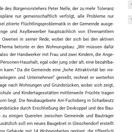
des Bür­ger­vor­ste­hers Peter Nel­le, der zu mehr Tole­ranz
­plä­ne nur gemein­schaft­lich ver­folgt, alle Pro­ble­me nur
zitier­te Flücht­lings­pro­ble­ma­tik in der Gemein­de aus­ge­
lin­ge und Asyl­be­wer­ber haupt­säch­lich von Ehren­amt­lern
er Owe­ri­en in sei­ner Rede, wobei der sich bei den akti­ven
­les The­ma beton­te er den Woh­nungs­bau: „Wir müs­sen dafür
r, also der Hand­wer­ker mit Frau und zwei Kin­dern, die Ange­
n-Per­so­nen-Haus­halt, egal oder jung oder alt, eine bezahl­ba­
 kann.“ Da die Gemein­de eine „hohe Attrak­ti­vi­tät bei vie­
l­an­le­gern und Unter­neh­men“ genießt, rech­net er wei­ter­hin
­fra­ge nach Woh­nun­gen und Grund­stü­cken, wobei sich zeigt,
chu­le und Kin­der­ta­ges­stät­ten mitt­ler­wei­le Früch­te tra­gen
rn liegt. Die Neu­bau­ge­bie­te Am Fuchs­berg in Schar­beutz
und­stü­cke durch Erschlie­ßung der Dev­kop­pel und des Bau­
 zu eini­gen Que­re­len zwi­schen Gemein­de und Bau­trä­ger
ätz­lich soll ein neu­es Bau­ge­biet in Gle­schen­dorf erstellt
n Gebäu­de mit 14 Wohn­ein­hei­ten geplant, die öffent­lich