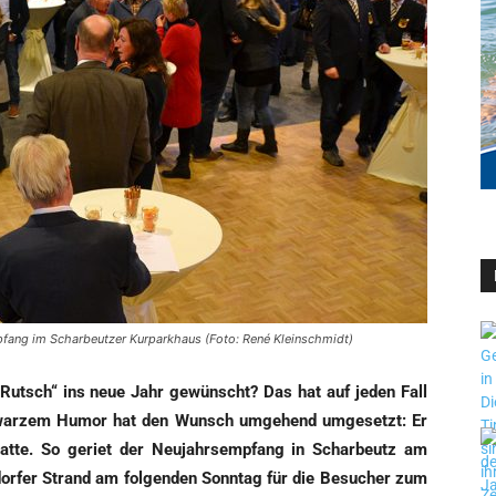
pfang im Scharbeutzer Kurparkhaus (Foto: René Kleinschmidt)
Rutsch“ ins neue Jahr gewünscht? Das hat auf jeden Fall
chwar­zem Humor hat den Wunsch umge­hend umge­setzt: Er
 hat­te. So geriet der Neu­jahrs­emp­fang in Schar­beutz am
or­fer Strand am fol­gen­den Sonn­tag für die Besu­cher zum