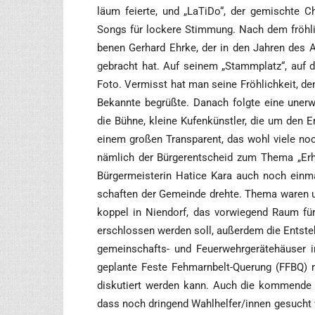
lä­um fei­er­te, und „LaTi­Do“, der gemisch­te 
Songs für locke­re Stim­mung. Nach dem fröh­li­c
be­nen Ger­hard Ehr­ke, der in den Jah­ren des A
gebracht hat. Auf sei­nem „Stamm­platz“, auf 
Foto. Ver­misst hat man sei­ne Fröh­lich­keit, den
Bekann­te begrüß­te. Danach folg­te eine uner­war
die Büh­ne, klei­ne Kufen­künst­ler, die um den E
einem gro­ßen Trans­pa­rent, das wohl vie­le noc
näm­lich der Bür­ger­ent­scheid zum The­ma „Erh
Bür­ger­meis­te­rin Hati­ce Kara auch noch ein­
schaf­ten der Gemein­de dreh­te. The­ma waren 
kop­pel in Nien­dorf, das vor­wie­gend Raum für 
erschlos­sen wer­den soll, außer­dem die Ent­ste
ge­mein­schafts- und Feu­er­wehr­ge­rä­te­häu­s
geplan­te Fes­te Feh­marn­belt-Que­rung (FFBQ) m
dis­ku­tiert wer­den kann. Auch die kom­men­d
dass noch drin­gend Wahlhelfer/innen gesucht we