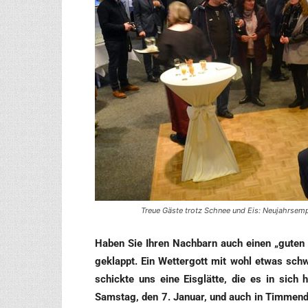
Treue Gäste trotz Schnee und Eis: Neujahrsem
Haben Sie Ihren Nach­barn auch einen „guten 
geklappt. Ein Wet­ter­gott mit wohl etwas s
schick­te uns eine Eis­glät­te, die es in sich
Sams­tag, den 7. Janu­ar, und auch in Tim­men­d