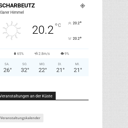
SCHARBEUTZ
Klarer Himmel
°
20.2
°
C
20.2
°
20.2
65%
2.8m/s
9%
SA.
SO.
MO.
DI.
MI.
26
°
32
°
22
°
21
°
21
°
Veranstaltungen an der Küste
Das Kay-Wei­de­mann-Trio sorg­te beim Neu­jahrs­emp­fang für den musi­ka­li­schen Rah­men (F
Veranstaltungskalender