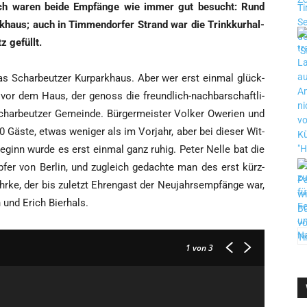
­noch waren bei­de Emp­fän­ge wie immer gut besucht: Rund
­haus; auch in Tim­men­dor­fer Strand war die Trink­kur­hal­
z gefüllt.
s Schar­beut­zer Kur­park­haus. Aber wer erst ein­mal glück­
en vor dem Haus, der genoss die freund­lich-nach­bar­schaft­li­
r­beut­zer Gemein­de. Bür­ger­meis­ter Vol­ker Owe­ri­en und
50 Gäs­te, etwas weni­ger als im Vor­jahr, aber bei die­ser Wit­
Beginn wur­de es erst ein­mal ganz ruhig. Peter Nel­le bat die
Opfer von Ber­lin, und zugleich gedach­te man des erst kürz­
 Ehr­ke, der bis zuletzt Ehren­gast der Neu­jahrs­emp­fän­ge war,
n und Erich Bierhals.
1
von 3