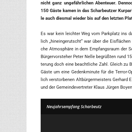
nicht ganz unge­fähr­li­chen Aben­teu­er. Den
150 Gäs­te kamen in das Schar­beut­zer Kur­park
le auch dies­mal wie­der bis auf den letz­ten Plat
Es war kein leich­ter Weg vom Park­platz ins da
lich „hin­ein­ge­rutscht“ war über die Eis­flä­ch
che Atmo­sphä­re in dem Emp­fangs­raum der Scha
Bür­ger­vor­ste­her Peter Nel­le begrüß­ten rund 1
te­rung doch eine beacht­li­che Zahl. Gleich zu 
Gäs­te um eine Gedenk­mi­nu­te für die Ter­ror-
lich ver­stor­be­nen Alt­bür­ger­meis­ters Ger­hard
und der Gemein­de­ver­tre­ter Klaus Jür­gen Boy­e
Neu­jahrs­emp­fang Scharbeutz