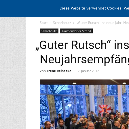
STARTSEITE
ARCHIV
MEDIADATE
Diese Website verwendet Cookies. We
Start
Scharbeutz
„Guter Rutsch“ ins neue Jahr: N
Scharbeutz
Timmendorfer Strand
„
Guter Rutsch“ in
Neujahrsempfäng
Von
Irene Reinecke
-
12. Januar 2017