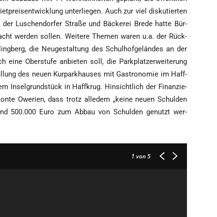
preis­ent­wick­lung unter­lie­gen. Auch zur viel dis­ku­tier­ten
der Luschen­dor­fer Stra­ße und Bäcke­rei Bre­de hat­te Bür­
­dacht wer­den sol­len. Wei­te­re The­men waren u.a. der Rück­
ing­berg, die Neu­ge­stal­tung des Schul­hof­ge­län­des an der
eine Ober­stu­fe anbie­ten soll, die Park­platz­erwei­te­rung
­lung des neu­en Kur­park­hau­ses mit Gas­tro­no­mie im Haff­
Insel­grund­stück in Haff­krug. Hin­sicht­lich der Finan­zie­
ton­te Owe­ri­en, dass trotz alle­dem „kei­ne neu­en Schul­den
rund 500.000 Euro zum Abbau von Schul­den genutzt wer­
1
von 5