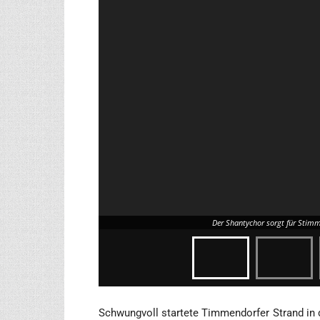
Der Shan­ty­chor sorgt für Stim­
Schwung­voll star­te­te Tim­men­dor­fer Strand in