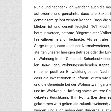
Ruhig und nach­denk­lich war dann auch die Rede 
auf­for­der­te und gemahn­te, dass alle Zukunfts
gemein­sam gelöst wer­den kön­nen. Dass die viel 
blie­ben ist und der­zeit ledig­lich 161 Flücht­
betreut wer­den, beton­te Bür­ger­meis­ter Vol­k
Frei­wil­li­gen herz­lich bedank­te. Als zen­tra
Sor­ge tra­gen, dass auch der Nor­mal­ver­die­ne
stell­ten unse­rer hie­si­gen Betrie­be oder der Ei
re Woh­nung in der Gemein­de Schar­beutz fin­den
len Bau­wil­li­gen, Woh­nungs­su­chen­den, Kapi­ta
mit einer posi­ti­ven Ent­wick­lung bei der Nach
dass die Inves­ti­tio­nen in Infra­struk­tu­ren wie S
und die Gemein­de bei der Wohn­ort­wahl ganz vo
und im Wald­weg in Haff­krug sowie wei­te­re Gr
ge­bie­tes Rusch­kamp II in Pönitz (bei dem es
gekom­men war) gel­ten als zukunfts­wei­send; zus
wer­den, und auch neben dem Bür­ger­haus ist ei