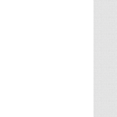
Bür­ger­vor­ste­he­rin Anja Evers ehrt Peter Anders, seit 35 Jah­ren im Shan­ty Chor (Foto: