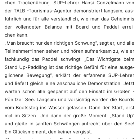
chen Tro­cken­übung. SUP-Leh­rer Han­si Con­zel­mann von
der TALB -Tou­ris­mus-Agen­tur demons­triert lang­sam, aus­
führ­lich und für alle ver­ständ­lich, wie man das Geheim­nis
der voll­ende­ten Balan­ce mit Board und Pad­del errei­
chen kann.
„Man braucht nur den rich­ti­gen Schwung“, sagt er, und alle
Teilnehmer*innen sehen und hören auf­merk­sam zu, wie er
fach­kun­dig das Pad­del schwingt. „Das Wich­tigs­te beim
Stand Up-Paddling ist das rich­ti­ge Gefühl für eine aus­ge­
gli­che­ne Bewe­gung“, erklärt der erfah­re­ne SUP-Leh­rer
und lie­fert gleich eine anschau­li­che Demons­tra­ti­on. Jetzt
war­ten schon alle gespannt auf den Ein­satz im Gro­ßen ­
Pönit­zer See. Lang­sam und vor­sich­tig wer­den die Boards
vom Boots­steg ins Was­ser gelas­sen. Dann der Start, erst
mal im Sit­zen. Und dann der gro­ße Moment: „Stand Up“
und glei­te in sanf­ten Schwün­gen auf­recht über den See!
Ein Glücks­mo­ment, den kei­ner vergisst.