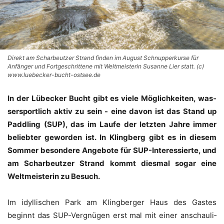
Direkt am Scharbeutzer Strand finden im August Schnupperkurse für
Anfänger und Fortgeschrittene mit Weltmeisterin Susanne Lier statt. (c)
www.luebecker-bucht-ostsee.de
In der Lübe­cker Bucht gibt es vie­le Mög­lich­kei­ten, was­
ser­sport­lich aktiv zu sein - eine davon ist das Stand up
Paddling (SUP), das im Lau­fe der letz­ten Jah­re immer
belieb­ter gewor­den ist. In Kling­berg gibt es in die­sem
Som­mer beson­de­re Ange­bo­te für SUP-Inter­es­sier­te, und
am Schar­beut­zer Strand kommt dies­mal sogar eine
Welt­meis­te­rin zu Besuch.
Im idyl­li­schen Park am Kling­ber­ger Haus des Gas­tes
beginnt das SUP-Ver­gnü­gen erst mal mit einer anschau­li­