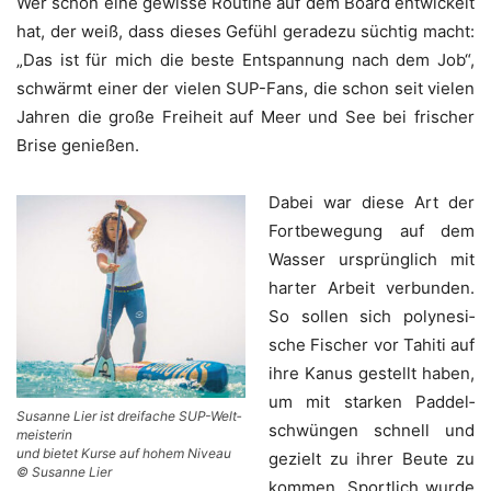
Wer schon eine gewis­se Rou­ti­ne auf dem Board ent­wi­ckelt
hat, der weiß, dass die­ses Gefühl gera­de­zu süch­tig macht:
„Das ist für mich die bes­te Ent­span­nung nach dem Job“,
schwärmt einer der vie­len SUP-Fans, die schon seit vie­len
Jah­ren die gro­ße Frei­heit auf Meer und See bei fri­scher
Bri­se genießen.
Dabei war die­se Art der
Fort­be­we­gung auf dem
Was­ser ursprüng­lich mit
har­ter Arbeit ver­bun­den.
So sol­len sich poly­ne­si­
sche ­Fischer vor Tahi­ti auf
ihre Kanus gestellt haben,
um mit star­ken Pad­del­
Susan­ne Lier ist drei­fa­che SUP-Welt­
schwün­gen schnell und
meis­te­rin
und bie­tet Kur­se auf hohem Niveau
gezielt zu ihrer Beu­te zu
© Susan­ne Lier
kom­men. Sport­lich wur­de