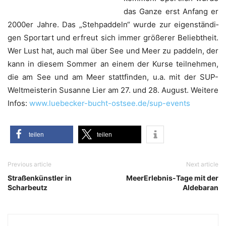
das Gan­ze erst Anfang er
2000er Jah­re. Das „Steh­pad­deln“ wur­de zur eigen­stän­di­
gen Sport­art und erfreut sich immer grö­ße­rer Beliebt­heit.
Wer Lust hat, auch mal über See und Meer zu pad­deln, der
kann in die­sem Som­mer an einem der Kur­se teil­neh­men,
die am See und am Meer statt­fin­den, u.a. mit der SUP-
Welt­meis­te­rin Susan­ne Lier am 27. und 28. August. Wei­te­re
Infos:
www.luebecker-bucht-ostsee.de/sup-events
tei­len
tei­len
Previous article
Next article
Straßenkünstler in
MeerErlebnis-Tage mit der
Scharbeutz
Aldebaran