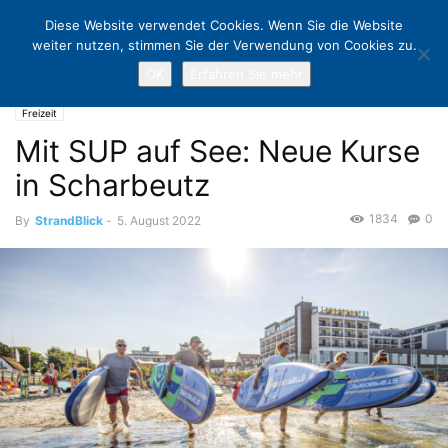
Diese Website verwendet Cookies. Wenn Sie die Website
weiter nutzen, stimmen Sie der Verwendung von Cookies zu.
OK
Erfahren Sie mehr
Home
Freizeit
Mit SUP auf See: Neue Kurse in Scharbeutz
Freizeit
Mit SUP auf See: Neue Kurse
in Scharbeutz
1834
0
By
StrandBlick
-
5. August 2022