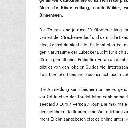
geführ­ten Rad­tou­ren die schöns­ten Natur­plä
Meer die Küs­te ent­lang, durch Wäl­der, wei
Binnenseen.
Die Tou­ren sind je rund 30 Kilo­me­ter lang und
vari­iert der Stre­cken­ver­lauf und damit die Land­
eine, kennst du nicht alle. Es lohnt sich, bei meh
gen Natur­räu­me der Lübe­cker Bucht für sich zu
für ein gemüt­li­ches Früh­stück vor­ab aus­rei­ch
gibt es von den loka­len Gui­des viel inter­es­sa
Tour berei­chert und ein biss­chen schlau­er nach
Die Anmel­dung kann bequem online vor­ge­nom­
vor Ort in einer der Tou­rist-Infos noch anmel­d
see­card 3 Euro / Per­son / Tour. Die maxi­ma­le 
den geführ­ten Rad­tou­ren, eine Wei­ter­lei­tung
ment-Erleb­nis­an­ge­bo­ten gibt es online unter:
w