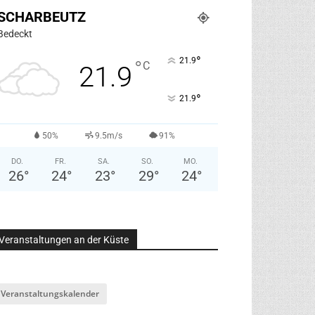
SCHARBEUTZ
Bedeckt
°
21.9
°
C
21.9
°
21.9
50%
9.5m/s
91%
DO.
FR.
SA.
SO.
MO.
26
°
24
°
23
°
29
°
24
°
Veranstaltungen an der Küste
Veranstaltungskalender