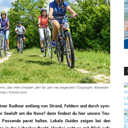
is, das viele Urlauber Jahr für Jahr neu begeistert (Copyright: Alexander
hau / fotolia.com)
einer Rad­tour ent­lang von Strand, Fel­dern und durch sym­
cher See­luft um die Nase? dann fin­dest du hier unse­re Tou­
 Pas­sen­de parat hal­ten. Loka­le Gui­des zei­gen bei den