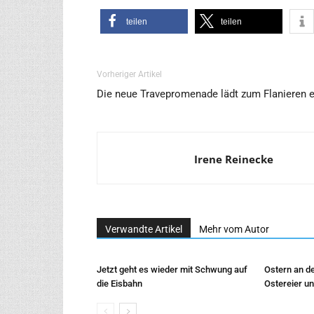
tei­len
tei­len
Vorheriger Artikel
Die neue Travepromenade lädt zum Flanieren e
Irene Reinecke
Verwandte Artikel
Mehr vom Autor
Jetzt geht es wieder mit Schwung auf
Ostern an de
die Eisbahn
Ostereier un