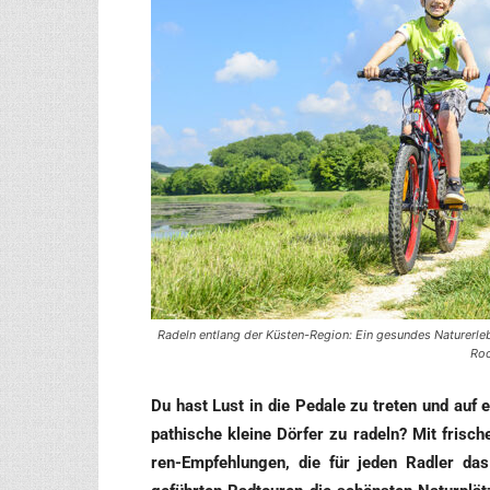
Radeln entlang der Küsten-Region: Ein gesundes Naturerlebn
Roc
Du hast Lust in die Peda­le zu tre­ten und auf 
pa­thi­sche klei­ne Dör­fer zu radeln? Mit fri­s
ren-Emp­feh­lun­gen, die für jeden Rad­ler das