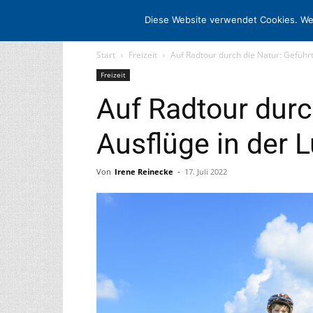
STARTSEITE
ARCHIV
MEDIADATE
Diese Website verwendet Cookies. We
Start
Freizeit
Auf Radtour durch die Natur: Geführ
Freizeit
Auf Radtour durc
Ausflüge in der 
Von
Irene Reinecke
-
17. Juli 2022