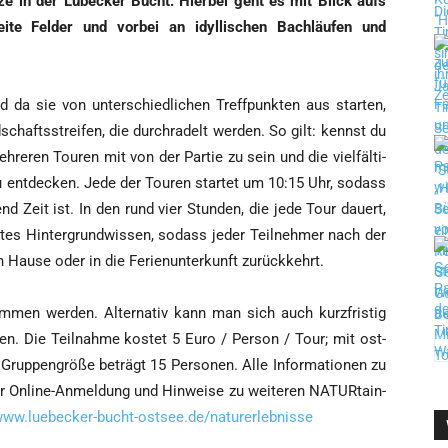
t­ze in der Lübe­cker Bucht. Hier­bei geht es mit Blick aufs
­te Fel­der und vor­bei an idyl­li­schen Bach­läu­fen und
 da sie von unter­schied­li­chen Treff­punk­ten aus star­ten,
schafts­strei­fen, die durch­r­a­delt wer­den. So gilt: kennst du
­re­ren Tou­ren mit von der Par­tie zu sein und die viel­fäl­ti­
 ent­de­cken. Jede der Tou­ren star­tet um 10:15 Uhr, sodass
end Zeit ist. In den rund vier Stun­den, die jede Tour dau­ert,
n­tes Hin­ter­grund­wis­sen, sodass jeder Teil­neh­mer nach der
 Hau­se oder in die Feri­en­un­ter­kunft zurückkehrt.
men wer­den. Alter­na­tiv kann man sich auch kurz­fris­tig
en. Die Teil­nah­me kos­tet 5 Euro / Per­son / Tour; mit ost­
Grup­pen­grö­ße beträgt 15 Per­so­nen. Alle Infor­ma­tio­nen zu
 zur Online-Anmel­dung und Hin­wei­se zu wei­te­ren NATURtain­
ww.luebecker-bucht-ostsee.de/naturerlebnisse