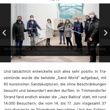
Die Inzi­denz stieg an, und über­all ent­stan­den Coro­na-Test­zen­tren - zum Bei­spiel
in der Tim­men­dor­fer Trinkkurhalle.
Und tat­säch­lich ent­wi­ckel­te sich alles sehr posi­tiv. In Tra­
ve­mün­de wur­de die belieb­te „Sand World“ auf­ge­baut, mit
60 kunst­vol­len Sand­skulp­tu­ren, die ohne Beschrän­kun­gen
besucht und bewun­dert wer­den durf­ten. In Tim­men­dor­fer
Strand fand end­lich wie­der die „Jazz Bal­ti­ca“ statt, mit rund
14.000 Besu­chern, die vom 14. bis 17. Juni ins­ge­samt 37
Jazz-Kon­zer­te im Strand­park besuch­ten. Und das Schles­