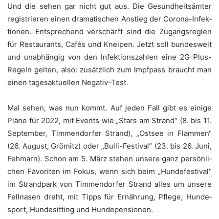
Und die sehen gar nicht gut aus. Die Gesund­heits­äm­ter
regis­trie­ren einen dra­ma­ti­schen Anstieg der Coro­na-Infek­
tio­nen. Ent­spre­chend ver­schärft sind die Zugangs­reg­len
für Restau­rants, Cafés und Knei­pen. Jetzt soll bun­des­weit
und unab­hän­gig von den Infek­ti­ons­zah­len eine 2G-Plus-
Regeln gel­ten, also: zusätz­lich zum Impf­pass braucht man
einen tages­ak­tu­el­len Negativ-Test.
Mal sehen, was nun kommt. Auf jeden Fall gibt es eini­ge
Plä­ne für 2022, mit Events wie „Stars am Strand“ (8. bis 11.
Sep­tem­ber, Tim­men­dor­fer Strand), „Ost­see in Flam­men“
(26. August, Grömitz) oder „Bul­li-Fes­ti­val“ (23. bis 26. Juni,
Feh­marn). Schon am 5. März ste­hen unse­re ganz per­sön­li­
chen Favo­ri­ten im Fokus, wenn sich beim „Hun­de­fes­ti­val“
im Strand­park von Tim­men­dor­fer Strand alles um unse­re
Fell­na­sen dreht, mit Tipps für Ernäh­rung, Pfle­ge, Hun­de­
sport, Hun­de­sit­ting und Hundepensionen.