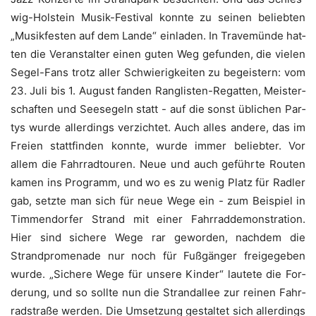
wig-Hol­stein Musik-Fes­ti­val konn­te zu sei­nen belieb­ten
„Musik­fes­ten auf dem Lan­de“ ein­la­den. In Tra­ve­mün­de hat­
ten die Ver­an­stal­ter einen guten Weg gefun­den, die vie­len
Segel-Fans trotz aller Schwie­rig­kei­ten zu begeis­tern: vom
23. Juli bis 1. August fan­den Rang­lis­ten-Regat­ten, Meis­ter­
schaf­ten und See­se­geln statt - auf die sonst übli­chen Par­
tys wur­de aller­dings ver­zich­tet. Auch alles ande­re, das im
Frei­en statt­fin­den konn­te, wur­de immer belieb­ter. Vor
allem die Fahr­rad­tou­ren. Neue und auch geführ­te Rou­ten
kamen ins Pro­gramm, und wo es zu wenig Platz für Rad­ler
gab, setz­te man sich für neue Wege ein - zum Bei­spiel in
Tim­men­dor­fer Strand mit einer Fahr­rad­de­mons­tra­ti­on.
Hier sind siche­re Wege rar gewor­den, nach­dem die
Strand­pro­me­na­de nur noch für Fuß­gän­ger frei­ge­ge­ben
wur­de. „Siche­re Wege für unse­re Kin­der“ lau­te­te die For­
de­rung, und so soll­te nun die Strand­al­lee zur rei­nen Fahr­
rad­stra­ße wer­den. Die Umset­zung gestal­tet sich aller­dings