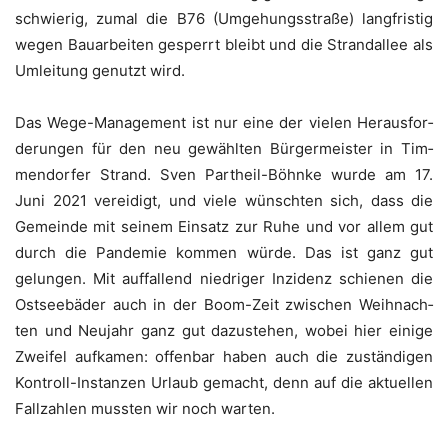
schwie­rig, zumal die B76 (Umge­hungs­stra­ße) lang­fris­tig
wegen Bau­ar­bei­ten gesperrt bleibt und die Strand­al­lee als
Umlei­tung genutzt wird.
Das Wege-Manage­ment ist nur eine der vie­len Her­aus­for­
de­run­gen für den neu gewähl­ten Bür­ger­meis­ter in Tim­
men­dor­fer Strand. Sven Par­t­heil-Böhn­ke wur­de am 17.
Juni 2021 ver­ei­digt, und vie­le wünsch­ten sich, dass die
Gemein­de mit sei­nem Ein­satz zur Ruhe und vor allem gut
durch die Pan­de­mie kom­men wür­de. Das ist ganz gut
gelun­gen. Mit auf­fal­lend nied­ri­ger Inzi­denz schie­nen die
Ost­see­bä­der auch in der Boom-Zeit zwi­schen Weih­nach­
ten und Neu­jahr ganz gut dazu­ste­hen, wobei hier eini­ge
Zwei­fel auf­ka­men: offen­bar haben auch die zustän­di­gen
Kon­troll-Instan­zen Urlaub gemacht, denn auf die aktu­el­len
Fall­zah­len muss­ten wir noch warten.