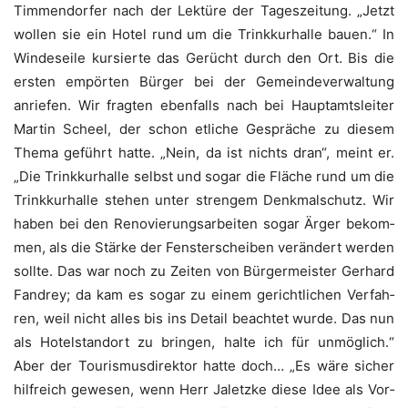
Tim­men­dor­fer nach der Lek­tü­re der Tages­zei­tung. „Jetzt
wol­len sie ein Hotel rund um die Trink­kur­hal­le bau­en.“ In
Win­des­ei­le kur­sier­te das Gerücht durch den Ort. Bis die
ers­ten empör­ten Bür­ger bei der Gemein­de­ver­wal­tung
anrie­fen. Wir frag­ten eben­falls nach bei Haupt­amts­lei­ter
Mar­tin Scheel, der schon etli­che Gesprä­che zu die­sem
The­ma geführt hat­te. „Nein, da ist nichts dran“, meint er.
„Die Trink­kur­hal­le selbst und sogar die Flä­che rund um die
Trink­kur­hal­le ste­hen unter stren­gem Denk­mal­schutz. Wir
haben bei den Reno­vie­rungs­ar­bei­ten sogar Ärger bekom­
men, als die Stär­ke der Fens­ter­schei­ben ver­än­dert wer­den
soll­te. Das war noch zu Zei­ten von Bür­ger­meis­ter Ger­hard
Fandrey; da kam es sogar zu einem gericht­li­chen Ver­fah­
ren, weil nicht alles bis ins Detail beach­tet wur­de. Das nun
als Hotel­stand­ort zu brin­gen, hal­te ich für unmög­lich.“
Aber der Tou­ris­mus­di­rek­tor hat­te doch… „Es wäre sicher
hilf­reich gewe­sen, wenn Herr Jaletz­ke die­se Idee als Vor­