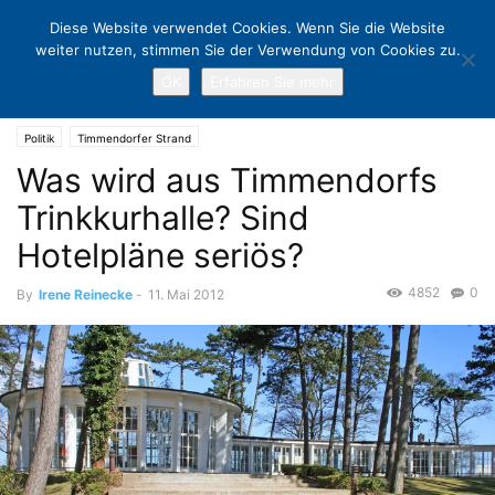
Diese Website verwendet Cookies. Wenn Sie die Website
weiter nutzen, stimmen Sie der Verwendung von Cookies zu.
OK
Erfahren Sie mehr
Home
Politik
Was wird aus Timmendorfs Trinkkurhalle? Sind
Hotelpläne seriös?
Politik
Timmendorfer Strand
Was wird aus Timmendorfs
Trinkkurhalle? Sind
Hotelpläne seriös?
4852
0
By
Irene Reinecke
-
11. Mai 2012