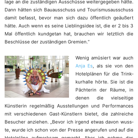
la­ge an die zustän­di­gen Aus­schüs­se wei­ter­ge­ge­ben hät­te.
Dann hät­ten sich Bau­aus­schuss und Tou­ris­mus­aus­schuss
damit befasst, bevor man sich dazu öffent­lich geäu­ßert
hät­te. Auch wenn es sei­ne Lieb­lings­idee ist, die er 2 bis 3
Mal öffent­lich kund­ge­tan hat, brau­chen wir letzt­lich die
Beschlüs­se der zustän­di­gen Gremien.“
Wenig amü­siert war auch
Anja Es
, als sie von den
Hotel­plä­nen für die Trink­
kur­hal­le hör­te. Sie ist die
Päch­te­rin der Räu­me, in
denen die viel­sei­ti­ge
Künst­le­rin regel­mä­ßig Aus­stel­lun­gen und Per­for­man­ces
mit ver­schie­de­nen Gast-Künst­lern bie­tet, die zahl­rei­che
Besu­cher anzie­hen. „Bevor ich irgend etwas davon wuss­
te, wur­de ich schon von der Pres­se ange­ru­fen und auf die
Hotel­plä­ne auf­merk­sam gemacht. Aber ich neh­me das