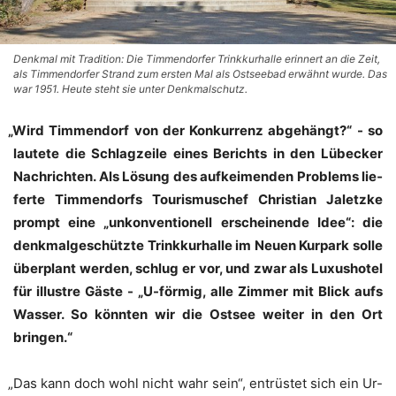
Denkmal mit Tradition: Die Timmendorfer Trinkkurhalle erinnert an die Zeit,
als Timmendorfer Strand zum ersten Mal als Ostseebad erwähnt wurde. Das
war 1951. Heute steht sie unter Denkmalschutz.
„
Wird Tim­men­dorf von der Kon­kur­renz abge­hängt?“ - so
lau­te­te die Schlag­zei­le eines Berichts in den Lübe­cker
Nach­rich­ten. Als Lösung des auf­kei­men­den Pro­blems lie­
fer­te Tim­men­dorfs Tou­ris­mus­chef Chris­ti­an Jaletz­ke
prompt eine „unkon­ven­tio­nell erschei­nen­de Idee“: die
denk­mal­ge­schütz­te Trink­kur­hal­le im Neu­en Kur­park sol­le
über­plant wer­den, schlug er vor, und zwar als Luxus­ho­tel
für illus­tre Gäs­te - „U-för­mig, alle Zim­mer mit Blick aufs
Was­ser. So könn­ten wir die Ost­see wei­ter in den Ort
bringen.“
„
Das kann doch wohl nicht wahr sein“, ent­rüs­tet sich ein Ur-