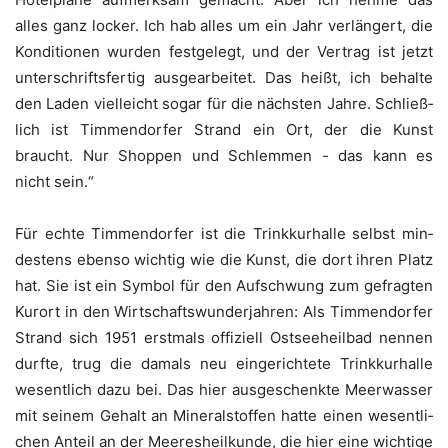
alles ganz locker. Ich hab alles um ein Jahr ver­län­gert, die
Kon­di­tio­nen wur­den fest­ge­legt, und der Ver­trag ist jetzt
unter­schrifts­fer­tig aus­ge­ar­bei­tet. Das heißt, ich behal­te
den Laden viel­leicht sogar für die nächs­ten Jah­re. Schließ­
lich ist Tim­men­dor­fer Strand ein Ort, der die Kunst
braucht. Nur Shop­pen und Schlem­men - das kann es
nicht sein.“
Für ech­te Tim­men­dor­fer ist die Trink­kur­hal­le selbst min­
des­tens eben­so wich­tig wie die Kunst, die dort ihren Platz
hat. Sie ist ein Sym­bol für den Auf­schwung zum gefrag­ten
Kur­ort in den Wirt­schafts­wun­der­jah­ren: Als Tim­men­dor­fer
Strand sich 1951 erst­mals offi­zi­ell Ost­see­heil­bad nen­nen
durf­te, trug die damals neu ein­ge­rich­te­te Trink­kur­hal­le
wesent­lich dazu bei. Das hier aus­ge­schenk­te Meer­was­ser
mit sei­nem Gehalt an Mine­ral­stof­fen hat­te einen wesent­li­
chen Anteil an der Mee­res­heil­kun­de, die hier eine wich­ti­ge