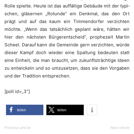
Rol­le spiel­te. Heu­te ist das auf­fäl­li­ge Gebäu­de mit der typi­
schen, glä­ser­nen „Rotun­de“ ein Denk­mal, das den Ort
prägt und auf das kaum ein Tim­men­dor­fer ver­zich­ten
möch­te. „Wenn das tat­säch­lich geplant wäre, hät­ten wir
hier den nächs­ten Bür­ger­ent­scheid“, pro­phe­zeit Mar­tin
Scheel. Dar­auf kann die Gemein­de gern ver­zich­ten, wür­de
die­ser Kampf doch wie­der eine Spal­tung bedeu­ten statt
eine Ein­heit, die man braucht, um zukunfts­träch­ti­ge Ideen
zu ent­wi­ckeln und so umzu­set­zen, dass sie den Vor­ga­ben
und der Tra­di­ti­on entsprechen.
[poll id=„3“]
tei­len
tei­len
Previous article
Next article