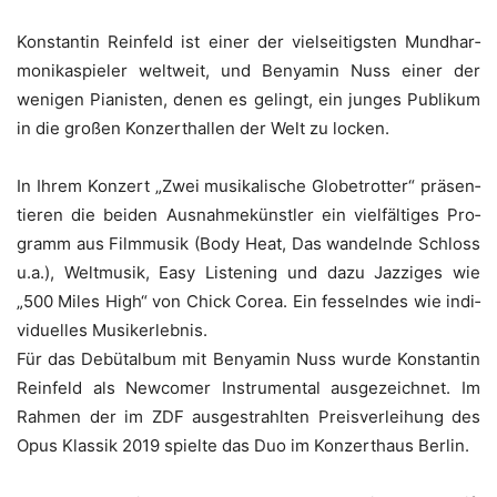
Kon­stan­tin Rein­feld ist einer der viel­sei­tigs­ten Mund­har­
mo­ni­ka­spie­ler welt­weit, und Ben­ya­min Nuss einer der
weni­gen Pia­nis­ten, denen es gelingt, ein jun­ges Publi­kum
in die gro­ßen Kon­zert­hal­len der Welt zu locken.
In Ihrem Kon­zert „Zwei musi­ka­li­sche Glo­be­trot­ter“ prä­sen­
tie­ren die bei­den Aus­nah­me­künst­ler ein viel­fäl­ti­ges Pro­
gramm aus Film­mu­sik (Body Heat, Das wan­deln­de Schloss
u.a.), Welt­mu­sik, Easy Lis­tening und dazu Jaz­zi­ges wie
„500 Miles High“ von Chick Corea. Ein fes­seln­des wie indi­
vi­du­el­les Musikerlebnis.
Für das Debüt­al­bum mit Ben­ya­min Nuss wur­de Kon­stan­tin
Rein­feld als New­co­mer Instru­men­tal aus­ge­zeich­net. Im
Rah­men der im ZDF aus­ge­strahl­ten Preis­ver­lei­hung des
Opus Klas­sik 2019 spiel­te das Duo im Kon­zert­haus Berlin.