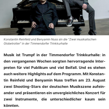
Konstantin Reinfeld und Benyamin Nuss sin die "Zwei musikalischen
Globetrotter" in der Timmendorfer Trinkkurhalle
Musik ist Trumpf in der Tim­men­dor­fer Trink­kur­hal­le: in
den ver­gan­ge­nen Wochen sorg­ten her­vor­ra­gen­de Inter­
pre­ten für viel Publi­kum und viel Bei­fall. Und es ste­hen
auch wei­te­re High­lights auf dem Pro­gramm. Mit Kon­stan­
tin Rein­feld und Ben­ya­min Nuss tref­fen am 23. August
zwei Shoo­ting-Stars der deut­schen Musik­sze­ne auf­ein­
an­der und prä­sen­tie­ren ein unver­gleich­li­ches Kon­zert für
zwei Instru­men­te, die unter­schied­li­cher kaum sein
könnten.