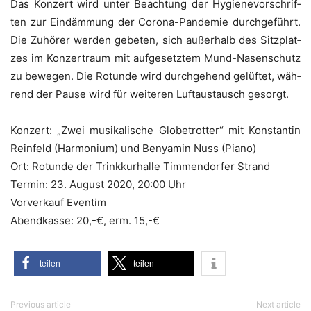
Das Kon­zert wird unter Beach­tung der Hygie­ne­vor­schrif­
ten zur Ein­däm­mung der Coro­na-Pan­de­mie durch­ge­führt.
Die Zuhö­rer wer­den gebe­ten, sich außer­halb des Sitz­plat­
zes im Kon­zert­raum mit auf­ge­setz­tem Mund-Nasen­schutz
zu bewe­gen. Die Rotun­de wird durch­ge­hend gelüf­tet, wäh­
rend der Pau­se wird für wei­te­ren Luft­aus­tausch gesorgt.
Kon­zert: „Zwei musi­ka­li­sche Glo­be­trot­ter“ mit Kon­stan­tin
Rein­feld (Har­mo­ni­um) und Ben­ya­min Nuss (Pia­no)
Ort: Rotun­de der Trink­kur­hal­le Tim­men­dor­fer Strand
Ter­min: 23. August 2020, 20:00 Uhr
Vor­ver­kauf Eventim
Abend­kas­se: 20,-€, erm. 15,-€
tei­len
tei­len
Previous article
Next article