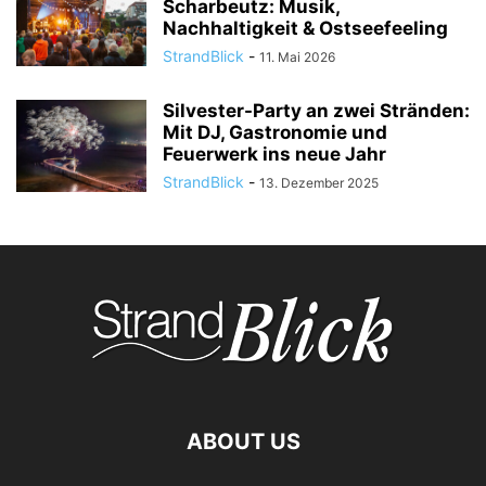
Scharbeutz: Musik,
Nachhaltigkeit & Ostseefeeling
StrandBlick
-
11. Mai 2026
Silvester-Party an zwei Stränden:
Mit DJ, Gastronomie und
Feuerwerk ins neue Jahr
StrandBlick
-
13. Dezember 2025
ABOUT US