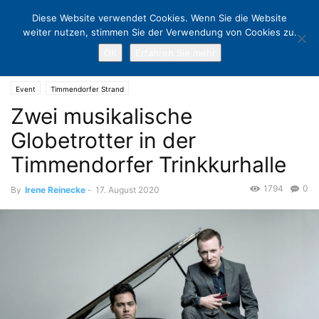
Diese Website verwendet Cookies. Wenn Sie die Website
weiter nutzen, stimmen Sie der Verwendung von Cookies zu.
OK
Erfahren Sie mehr
Home
Event
Zwei musikalische Globetrotter in der Timmendorfer
Trinkkurhalle
Event
Timmendorfer Strand
Zwei musikalische
Globetrotter in der
Timmendorfer Trinkkurhalle
1794
0
By
Irene Reinecke
-
17. August 2020