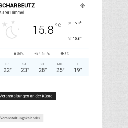
SCHARBEUTZ
Klarer Himmel
°
15.8
°
C
15.8
°
15.8
86%
4.4m/s
3%
FR.
SA.
SO.
MO.
DI.
22
°
23
°
28
°
25
°
19
°
Veranstaltungen an der Küste
Veranstaltungskalender