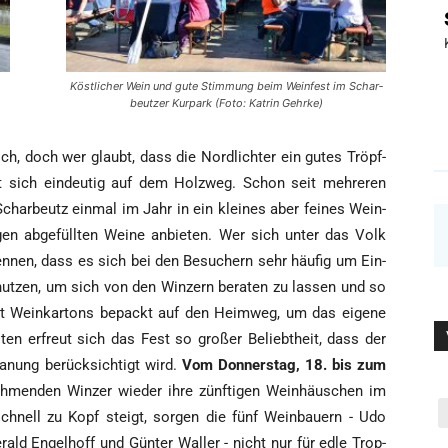
Köst­li­cher Wein und gute Stim­mung beim Wein­fest im Schar­
beut­zer Kur­park (Foto: Kat­rin Gehrke)
­lich, doch wer glaubt, dass die Nord­lich­ter ein gutes Tröpf­
et sich ein­deu­tig auf dem Holz­weg. Schon seit meh­re­ren
Schar­beutz ein­mal im Jahr in ein klei­nes aber fei­nes Wein­
gen abge­füll­ten Wei­ne anbie­ten. Wer sich unter das Volk
n­nen, dass es sich bei den Besu­chern sehr häu­fig um Ein­
t nut­zen, um sich von den Win­zern bera­ten zu las­sen und so
 Wein­kar­tons bepackt auf den Heim­weg, um das eige­ne
s­ten erfreut sich das Fest so gro­ßer Beliebt­heit, dass der
a­nung berück­sich­tigt wird.
Vom Don­ners­tag, 18. bis zum
h­men­den Win­zer wie­der ihre zünf­ti­gen Wein­häus­chen im
chnell zu Kopf steigt, sor­gen die fünf Wein­bau­ern - Udo
rald Engel­hoff und Gün­ter Wal­ler - nicht nur für edle Trop­