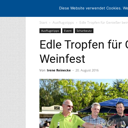
STARTSEITE
ARCHIV
MEDIADAT
Diese Website verwendet Cookies. We
Start
Ausflugstipps
Edle Tropfen für Genießer bei
Ausflugstipps
Event
Scharbeutz
Edle Tropfen für
Weinfest
Von
Irene Reinecke
-
20. August 2016