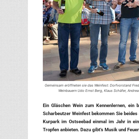
Gemeinsam eröffneten sie das Weinfest: Dorfvorstand Fred
Weinbauern Udo Ernst Berg, Klaus Schäfer, Andreas
Ein Gläs­chen Wein zum Ken­nen­ler­nen, ein b
Schar­beut­zer Wein­fest bekom­men Sie bei­des s
Kur­park im Ost­see­bad ein­mal im Jahr in ein
Trop­fen anbie­ten. Dazu gibt’s Musik und Feue