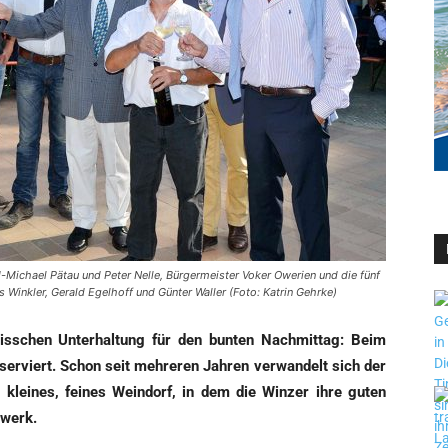
-Michael Pätau und Peter Nelle, Bürgermeister Voker Owerien und die fünf
 Winkler, Gerald Egelhoff und Günter Waller (Foto: Katrin Gehrke)
iss­chen Unter­hal­tung für den bun­ten Nach­mit­tag: Beim
er­viert. Schon seit meh­re­ren Jah­ren ver­wan­delt sich der
 klei­nes, fei­nes Wein­dorf, in dem die Win­zer ihre guten
rwerk.