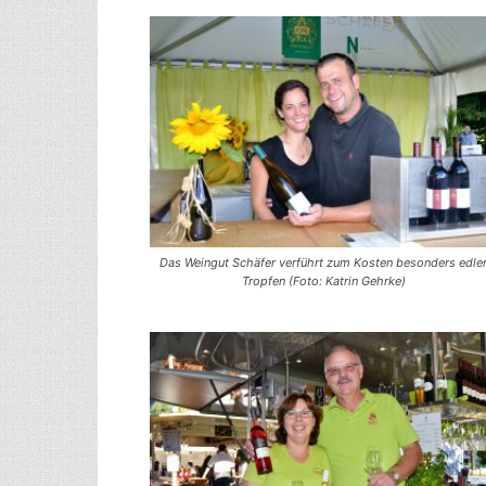
Das Wein­gut Schä­fer ver­führt zum Kos­ten beson­ders edle
Trop­fen (Foto: Kat­rin Gehrke)