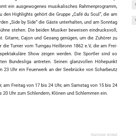
mt ein aus­ge­wo­ge­nes musi­ka­li­sches Rah­men­pro­gramm,
 Zu den High­lights gehört die Grup­pe „Café du Soul“, die am
­den „Side by Side“ die Gäs­te unter­hal­ten, und am Sonn­tag
­ne ste­hen. Die bei­den Musi­ker bewei­sen ein­drucks­voll,
. Gitar­re, Cajon und Gesang genü­gen, um die Zuhö­rer zu
r die Tur­ner vom Turn­gau Heil­bronn 1862 e.V, die am Frei­
k­ta­ku­lä­re Show zei­gen wer­den. Die Sport­ler sind so
en Bun­des­li­ga antre­ten. Sei­nen glanz­vol­len Höhe­punkt
 23 Uhr ein Feu­er­werk an der See­brü­cke von Schar­beutz
r, am Frei­tag von 17 bis 24 Uhr, am Sams­tag von 15 bis 24
s 20 Uhr zum Schlen­dern, Klö­nen und Schlem­men ein.
Nächster Artikel