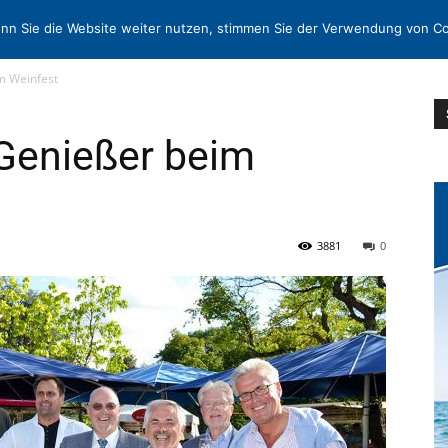
EN
KONTAKT
MORE
nn Sie die Website weiter nutzen, stimmen Sie der Verwendung von Co
m Weinfest
 Genießer beim
3881
0