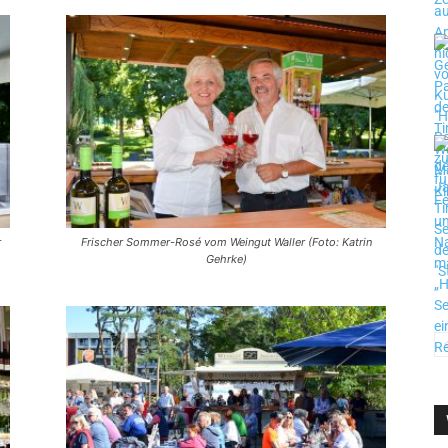
r
Fri­scher Som­mer-Rosé vom Wein­gut Wal­ler (Foto: Kat­rin
Gehrke)