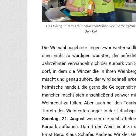
Das Wein­gut Berg stellt neue Krea­tio­nen vor (Foto: Kat­rin
Gehrke)
Die Wein­an­bau­ge­bie­te lie­gen zwar wei­ter süd
chen nicht zu wür­di­gen wüss­ten, der befin­d
Jahr­zehn­ten ver­wan­delt sich der Kur­park von 
dorf, in dem die Win­zer die in ihren Wein­ber­
mischt und genau zuhört, der wird schnell erke
hei­mi­sche han­delt, die ger­ne die Gele­gen­hei
man­cher macht sich anschlie­ßend schwer mit
Wein­re­gal zu fül­len. Aber auch bei den Tou­ri
Ter­min des Wein­fes­tes sogar in der Urlaubs­pl
Sonn­tag, 21. August
wer­den die sechs teil­ne
Kur­park auf­bau­en. Damit der Wein nicht zu s
Ernst Berg, Klaus Schä­fer, Andre­as Wink­ler, Ge