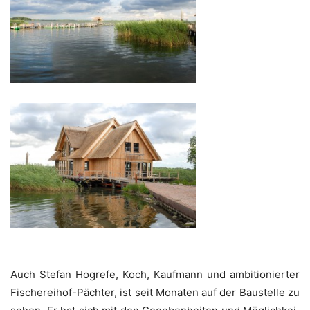
__
Auch Ste­fan Hog­re­fe, Koch, Kauf­mann und ambi­tio­nier­ter
Fische­rei­hof-Päch­ter, ist seit Mona­ten auf der Bau­stel­le zu