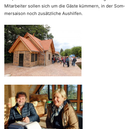
Mit­ar­bei­ter sol­len sich um die Gäs­te küm­mern, in der Som­
mer­sai­son noch zusätz­li­che Aushilfen.
__