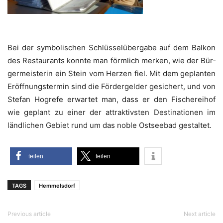
Bei der sym­bo­li­schen Schlüs­sel­über­ga­be auf dem Bal­kon
des Restau­rants konn­te man förm­lich mer­ken, wie der Bür­
ger­meis­te­rin ein Stein vom Her­zen fiel. Mit dem geplan­ten
Eröff­nungs­ter­min sind die För­der­gel­der gesi­chert, und von
Ste­fan Hog­re­fe erwar­tet man, dass er den Fische­rei­hof
wie geplant zu einer der attrak­tivs­ten Desti­na­tio­nen im
länd­li­chen Gebiet rund um das noble Ost­see­bad gestaltet.
tei­len
tei­len
TAGS
Hemmelsdorf
Previous article
Next article