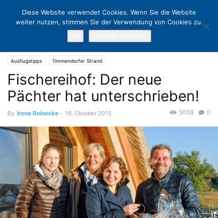
Diese Website verwendet Cookies. Wenn Sie die Website
weiter nutzen, stimmen Sie der Verwendung von Cookies zu.
OK
Erfahren Sie mehr
Home
Ausflugstipps
Fischereihof: Der neue Pächter hat
unterschrieben!
Ausflugstipps
Timmendorfer Strand
Fischereihof: Der neue
Pächter hat unterschrieben!
5008
0
By
Irene Reinecke
-
16. Oktober 2015