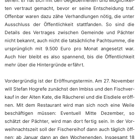
sehen. Er hat sich mit den Gege­ben­hei­ten und Mög­lich­kei­
ten ver­traut gemacht, bevor er sei­ne Ent­schei­dung traf.
Offen­bar waren dazu zähe Ver­hand­lun­gen nötig, die unter
Aus­schluss der Öffent­lich­keit statt­fan­den. So sind die
Details des Ver­tra­ges zwi­schen Gemein­de und Päch­ter
nicht bekannt, auch nicht die tat­säch­li­che Pacht­sum­me, die
ursprüng­lich mit 9.500 Euro pro Monat ange­setzt war.
Auch hier bleibt es also span­nend, bis die Öffent­lich­keit
mehr über die Hin­ter­grün­de erfährt.
Vor­der­grün­dig ist der Eröff­nungs­ter­min. Am 27. Novem­ber
will Ste­fan Hog­re­fe zunächst den Imbiss und den Fisch­ver­
kauf in der Alten Kate, die Räu­che­rei und die Eis­die­le eröff­
nen. Mit dem Restau­rant wird man sich noch eine Wei­le
beschäf­ti­gen müs­sen: Even­tu­ell Mit­te Dezem­ber, so
schätzt der Päch­ter, wird man dort fer­tig sein. In der Vor­
weih­nachts­zeit soll der Fische­rei­hof dann auch täg­lich öff­
nen; ab Janu­ar dann an den Wochen­en­den. Ins­ge­samt 18