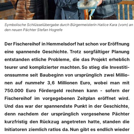
Symbolische Schlüsselübergabe durch Bürgermeisterin Hatice Kara (vorn) an
den neuen Pächter Stefan Hogrefe
Der Fische­rei­hof in Hem­mels­dorf hat schon vor Eröff­nung
eine span­nen­de Geschich­te. Trotz sorg­fäl­ti­ger Pla­nung
ent­stan­den etli­che Pro­ble­me, die das Pro­jekt erheb­lich
teu­rer und kom­pli­zier­ter mach­ten. So stieg die Inves­ti­ti­
ons­sum­me seit Bau­be­ginn von ursprüng­lich zwei Mil­lio­
nen auf nun­mehr 3,6 Mil­lio­nen Euro, wobei man mit
750.000 Euro För­der­geld rech­nen kann - sofern der
Fische­rei­hof im vor­ge­ge­be­nen Zeit­plan eröff­net wird.
Und das war der span­nends­te Punkt in der Geschich­te,
denn nach­dem der ursprüng­lich vor­ge­se­he­ne Päch­ter
kurz­fris­tig den Rück­zug ange­tre­ten hat­te, stan­den die
Initia­to­ren ziem­lich rat­los da. Nun gibt es end­lich wie­der