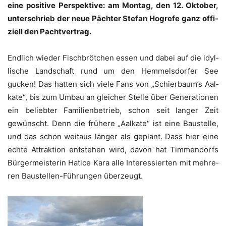
eine posi­ti­ve Per­spek­ti­ve: am Mon­tag, den 12. Okto­ber,
unter­schrieb der neue Päch­ter Ste­fan Hog­re­fe ganz offi­
zi­ell den Pachtvertrag.
End­lich wie­der Fisch­bröt­chen essen und dabei auf die idyl­
li­sche Land­schaft rund um den Hem­mels­dor­fer See
gucken! Das hat­ten sich vie­le Fans von „Schierbaum’s Aal­
ka­te“, bis zum Umbau an glei­cher Stel­le über Gene­ra­tio­nen
ein belieb­ter Fami­li­en­be­trieb, schon seit lan­ger Zeit
gewünscht. Denn die frü­he­re „Aal­ka­te“ ist eine Bau­stel­le,
und das schon weit­aus län­ger als geplant. Dass hier eine
ech­te Attrak­ti­on ent­ste­hen wird, davon hat Tim­men­dorfs
Bür­ger­meis­te­rin Hati­ce Kara alle Inter­es­sier­ten mit meh­re­
ren Bau­stel­len-Füh­run­gen überzeugt.