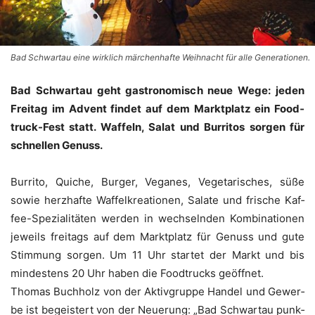
Bad Schwartau eine wirklich märchenhafte Weihnacht für alle Generationen.
Bad Schwar­tau geht gas­tro­no­misch neue Wege: jeden
Frei­tag im Advent fin­det auf dem Markt­platz ein Food­
truck-Fest statt. Waf­feln, Salat und Bur­ri­tos sor­gen für
schnel­len Genuss.
Bur­ri­to, Quiche, Bur­ger, Vega­nes, Vege­ta­ri­sches, süße
sowie herz­haf­te Waf­fel­krea­tio­nen, Sala­te und fri­sche Kaf­
fee-Spe­zia­li­tä­ten wer­den in wech­seln­den Kom­bi­na­tio­nen
jeweils frei­tags auf dem Markt­platz für Genuss und gute
Stim­mung sor­gen. Um 11 Uhr star­tet der Markt und bis
min­des­tens 20 Uhr haben die Food­trucks geöffnet.
Tho­mas Buch­holz von der Aktiv­grup­pe Han­del und Gewer­
be ist begeis­tert von der Neue­rung: „Bad Schwar­tau punk­