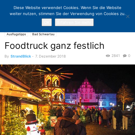
Diese Website verwendet Cookies. Wenn Sie die Website
weiter nutzen, stimmen Sie der Verwendung von Cookies zu.
OK
Erfahren Sie mehr
Home
Ausflugstipps
Foodtruck ganz festlich
Ausflugstipps
Bad Schwartau
Foodtruck ganz festlich
2841
0
By
StrandBlick
-
7. Dezember 2018