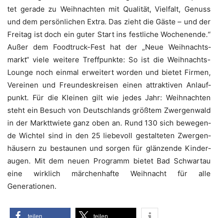
tet gera­de zu Weih­nach­ten mit Qua­li­tät, Viel­falt, Genuss
und dem per­sön­li­chen Extra. Das zieht die Gäs­te – und der
Frei­tag ist doch ein guter Start ins fest­li­che Wochen­en­de.“
Außer dem Food­truck-Fest hat der „Neue Weih­nachts­
markt“ vie­le wei­te­re Treff­punk­te: So ist die Weih­nachts-
Lounge noch ein­mal erwei­tert wor­den und bie­tet Fir­men,
Ver­ei­nen und Freun­des­krei­sen einen attrak­ti­ven Anlauf­
punkt. Für die Klei­nen gilt wie jedes Jahr: Weih­nach­ten
steht ein Besuch von Deutsch­lands größ­tem Zwer­gen­wald
in der Marktt­wie­te ganz oben an. Rund 130 sich bewe­gen­
de Wich­tel sind in den 25 lie­be­voll gestal­te­ten Zwer­gen­
häu­sern zu bestau­nen und sor­gen für glän­zen­de Kin­der­
au­gen. Mit dem neu­en Pro­gramm bie­tet Bad Schwar­tau
eine wirk­lich mär­chen­haf­te Weih­nacht für alle
Generationen.
tei­len
tei­len