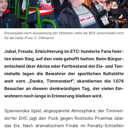
Riesenjubel nach Auswertung der Stimmen: mehr als 80% entschieden sich
für die Halle (Foto: S. Dittmann)
Jubel, Freu­de, Erleich­te­rung im ETC: hun­der­te Fans fei­er­
ten einen Sieg, auf den vie­le gehofft hat­ten. Beim Bür­ger­
ent­scheid über Abriss oder Fort­be­stand der Eis- und Ten­
nis­hal­le lagen die Bewah­rer der sport­li­chen Kult­stät­te
weit vorn. „Dan­ke, Tim­men­dorf“, skan­dier­ten die 1.074
Besu­cher an die­sem denk­wür­di­gen Tag, der vie­len Ein­
woh­nern noch lan­ge in Erin­ne­rung blei­ben wird.
Span­nen­des Spiel, ange­spann­te Atmo­sphä­re: der Tim­men­
dor­fer EHC jagt den Puck gegen Ros­tocks Piran­has über
das Eis. Nach dra­ma­ti­schem Fina­le im Penal­ty-Schie­ßen