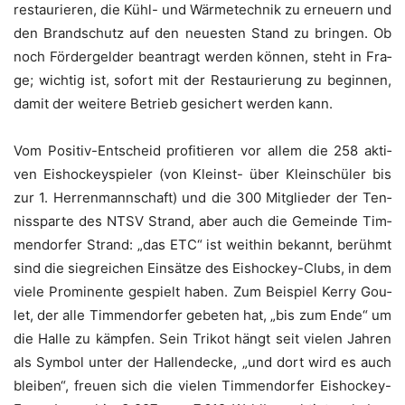
restau­rie­ren, die Kühl- und Wär­me­tech­nik zu erneu­ern und
den Brand­schutz auf den neu­es­ten Stand zu brin­gen. Ob
noch För­der­gel­der bean­tragt wer­den kön­nen, steht in Fra­
ge; wich­tig ist, sofort mit der Restau­rie­rung zu begin­nen,
damit der wei­te­re Betrieb gesi­chert wer­den kann.
Vom Posi­tiv-Ent­scheid pro­fi­tie­ren vor allem die 258 akti­
ven Eis­ho­ckey­spie­ler (von Kleinst- über Klein­schü­ler bis
zur 1. Her­ren­mann­schaft) und die 300 Mit­glie­der der Ten­
nis­spar­te des NTSV Strand, aber auch die Gemein­de Tim­
men­dor­fer Strand: „das ETC“ ist weit­hin bekannt, berühmt
sind die sieg­rei­chen Ein­sät­ze des Eis­ho­ckey-Clubs, in dem
vie­le Pro­mi­nen­te gespielt haben. Zum Bei­spiel Ker­ry Gou­
let, der alle Tim­men­dor­fer gebe­ten hat, „bis zum Ende“ um
die Hal­le zu kämp­fen. Sein Tri­kot hängt seit vie­len Jah­ren
als Sym­bol unter der Hal­len­de­cke, „und dort wird es auch
blei­ben“, freu­en sich die vie­len Tim­men­dor­fer Eis­ho­ckey-