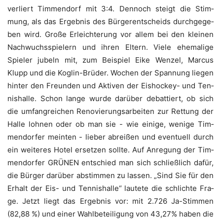
ver­liert Tim­men­dorf mit 3:4. Den­noch steigt die Stim­
mung, als das Ergeb­nis des Bür­ger­ent­scheids durch­ge­ge­
ben wird. Gro­ße Erleich­te­rung vor allem bei den klei­nen
Nach­wuchs­spie­lern und ihren Eltern. Vie­le ehe­ma­li­ge
Spie­ler jubeln mit, zum Bei­spiel Eike Wen­zel, Mar­cus
Klupp und die Kog­lin-Brü­der. Wochen der Span­nung lie­gen
hin­ter den Freun­den und Akti­ven der Eis­ho­ckey- und Ten­
nis­hal­le. Schon lan­ge wur­de dar­über debat­tiert, ob sich
die umfang­rei­chen Reno­vie­rungs­ar­bei­ten zur Ret­tung der
Hal­le loh­nen oder ob man sie - wie eini­ge, weni­ge Tim­
men­dor­fer mein­ten - lie­ber abrei­ßen und even­tu­ell durch
ein wei­te­res Hotel erset­zen soll­te. Auf Anre­gung der Tim­
men­dor­fer GRÜNEN ent­schied man sich schließ­lich dafür,
die Bür­ger dar­über abstim­men zu las­sen. „Sind Sie für den
Erhalt der Eis- und Ten­nis­hal­le“ lau­te­te die schlich­te Fra­
ge. Jetzt liegt das Ergeb­nis vor: mit 2.726 Ja-Stim­men
(82,88 %) und einer Wahl­be­tei­li­gung von 43,27% haben die