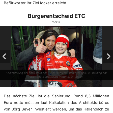
Befür­wor­ter ihr Ziel locker erreicht.
Bür­ger­ent­scheid ETC
1
of 3
Erleich­te­rung bei den Eltern der Kleinst­schü­ler: Für sie ist das Eis-Trai­ning das
Wich­tigs­te über­haupt (Foto: S. Dittmann)
Das nächs­te Ziel ist die Sanie­rung. Rund 8,3 Mil­lio­nen
Euro net­to müs­sen laut Kal­ku­la­ti­on des Archi­tek­tur­bü­ros
von Jörg Bever inves­tiert wer­den, um das Hal­len­dach zu