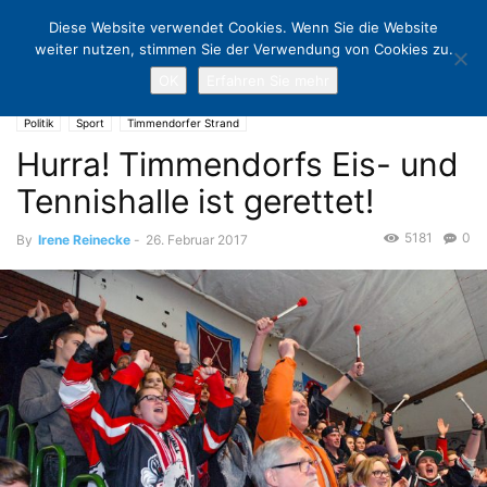
Diese Website verwendet Cookies. Wenn Sie die Website
weiter nutzen, stimmen Sie der Verwendung von Cookies zu.
OK
Erfahren Sie mehr
Home
Politik
Hurra! Timmendorfs Eis- und Tennishalle ist gerettet!
Politik
Sport
Timmendorfer Strand
Hurra! Timmendorfs Eis- und
Tennishalle ist gerettet!
5181
0
By
Irene Reinecke
-
26. Februar 2017