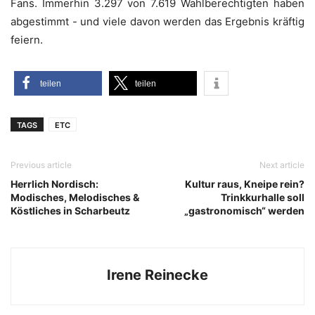
Fans. Immer­hin 3.297 von 7.619 Wahl­be­rech­tig­ten haben
abge­stimmt - und vie­le davon wer­den das Ergeb­nis kräf­tig
feiern.
tei­len
tei­len
TAGS
ETC
Previous article
Next article
Herrlich Nordisch:
Kultur raus, Kneipe rein?
Modisches, Melodisches &
Trinkkurhalle soll
Köstliches in Scharbeutz
„gastronomisch“ werden
Irene Reinecke