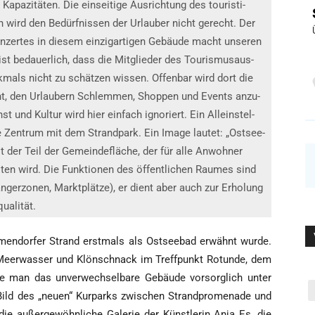
Kapa­zi­tä­ten. Die ein­sei­ti­ge Aus­rich­tung des tou­ris­ti­
ird den Bedürf­nis­sen der Urlau­ber nicht gerecht. Der
zer­tes in die­sem ein­zig­ar­ti­gen Gebäu­de macht unse­ren
t bedau­er­lich, dass die Mit­glie­der des Tou­ris­mus­aus­
k­mals nicht zu schät­zen wis­sen. Offen­bar wird dort die
cht, den Urlau­bern Schlem­men, Shop­pen und Events anzu­
und Kul­tur wird hier ein­fach igno­riert. Ein Allein­stel­
 Zen­trum mit dem Strand­park. Ein Image lau­tet: „Ost­see­
st der Teil der Gemein­de­flä­che, der für alle Anwoh­ner
­ten wird. Die Funk­tio­nen des öffent­li­chen Rau­mes sind
gän­ger­zo­nen, Markt­plät­ze), er dient aber auch zur Erho­lung
qualität.
im­men­dor­fer Strand erst­mals als Ost­see­bad erwähnt wur­de.
eer­was­ser und Klön­schnack im Treff­punkt Rotun­de, dem
e man das unver­wech­sel­ba­re Gebäu­de vor­sorg­lich unter
ild des „neu­en“ Kur­parks zwi­schen Strand­pro­me­na­de und
ie außer­ge­wöhn­li­che Gale­rie der Künst­le­rin Anja Es, die