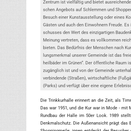
Zen­trum ist viel­fäl­tig und bie­tet aus­rei­chen­de 
schen Ange­bots auf Schlem­men und Shop­pen w
Besuch einer Kunst­aus­stel­lung oder eines Kon­
Gäs­ten und auch den Ein­woh­nern Freu­de. Es is
schus­ses den Wert des ein­zig­ar­ti­gen Bau­den
Mei­nung ver­tre­ten, dass es voll­kom­men rei
bie­ten. Das Bedürf­nis der Men­schen nach Kunst 
lungs­merk­mal unse­rer Gemein­de ist das freie
heil­bä­der im Grü­nen“. Der öffent­li­che Raum i
zugäng­lich ist und von der Gemein­de unter­hal
ver­bin­den­de (Stra­ßen), wirt­schaft­li­che (Fuß­
(Parks) und ver­fügt über eine eige­ne Erlebnis
Die Trink­kur­hal­le erin­nert an die Zeit, als T
Das war 1951, und die Kur war in Mode - mit M
Rund­bau der Hal­le im 50er Look. 1989 stell­t
Denk­mal­schutz. Die Außen­an­sicht prägt das B
Shop­ping­mei­le; innen ent­deckt der Besu­cher d