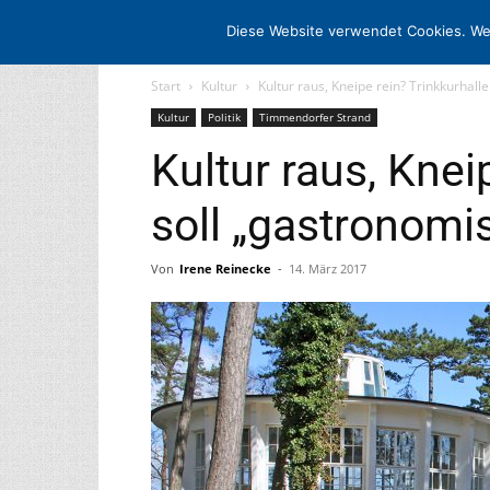
STARTSEITE
ARCHIV
MEDIADATE
Diese Website verwendet Cookies. We
Start
Kultur
Kultur raus, Kneipe rein? Trinkkurhall
Kultur
Politik
Timmendorfer Strand
Kultur raus, Knei
soll „gastronomi
Von
Irene Reinecke
-
14. März 2017