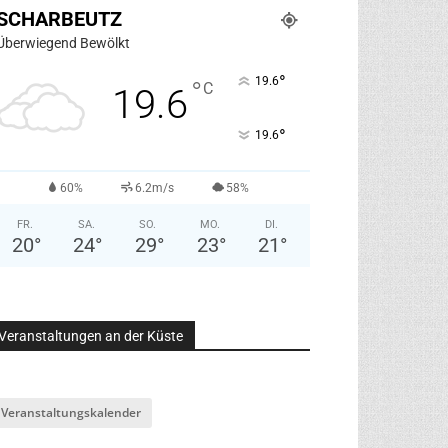
SCHARBEUTZ
Überwiegend Bewölkt
°
19.6
°
C
19.6
°
19.6
60%
6.2m/s
58%
FR.
SA.
SO.
MO.
DI.
20
°
24
°
29
°
23
°
21
°
Veranstaltungen an der Küste
Veranstaltungskalender