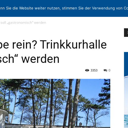
N
KONTAKT
nn Sie die Website weiter nutzen, stimmen Sie der Verwendung von Co
e soll „gastronomisch“ werden
pe rein? Trinkkurhalle
sch“ werden
3353
0