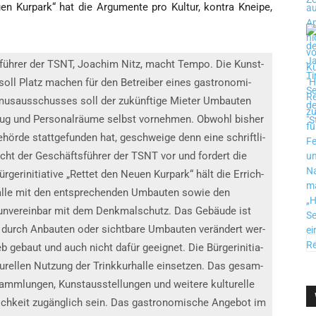
eu­en Kur­park“ hat die Argu­men­te pro Kul­tur, kon­tra Knei­pe,
ts­füh­rer der TSNT, Joa­chim Nitz, macht Tem­po. Die Kunst­
et, soll Platz machen für den Betrei­ber eines gas­tro­no­mi­
mus­aus­schus­ses soll der zukünf­ti­ge Mie­ter Umbau­ten
g und Per­so­nal­räu­me selbst vor­neh­men. Obwohl bis­her
r­de statt­ge­fun­den hat, geschwei­ge denn eine schrift­li­
scht der Geschäfts­füh­rer der TSNT vor und for­dert die
ger­initia­ti­ve „Ret­tet den Neu­en Kur­park“ hält die Errich­
hal­le mit den ent­spre­chen­den Umbau­ten sowie den
r unver­ein­bar mit dem Denk­mal­schutz. Das Gebäu­de ist
t durch Anbau­ten oder sicht­ba­re Umbau­ten ver­än­dert wer­
eb gebaut und auch nicht dafür geeig­net. Die Bür­ger­initia­
tu­rel­len Nut­zung der Trink­kur­hal­le ein­set­zen. Das gesam­
mm­lun­gen, Kunst­aus­stel­lun­gen und wei­te­re kul­tu­rel­le
lich­keit zugäng­lich sein. Das gas­tro­no­mi­sche Ange­bot im