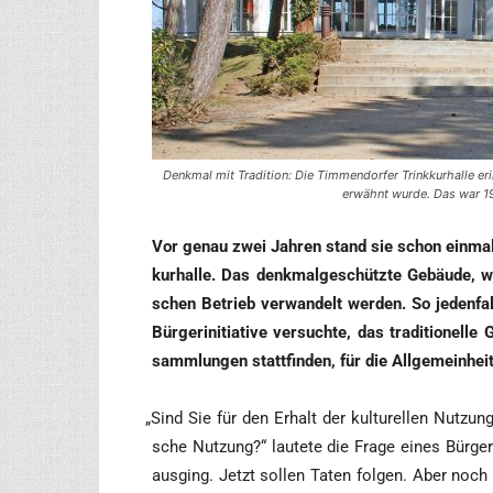
Denkmal mit Tradition: Die Timmendorfer Trinkkurhalle er
erwähnt wurde. Das war 19
Vor genau zwei Jah­ren stand sie schon ein­mal
kur­hal­le. Das denk­mal­ge­schütz­te Gebäu­de, we
schen Betrieb ver­wan­delt wer­den. So jeden­f
Bür­ger­initia­ti­ve ver­such­te, das tra­di­tio­ne
samm­lun­gen statt­fin­den, für die All­ge­mein­hei
„
Sind Sie für den Erhalt der kul­tu­rel­len Nut­zung 
sche Nut­zung?“ lau­te­te die Fra­ge eines Bür­ger
aus­ging. Jetzt sol­len Taten fol­gen. Aber noc