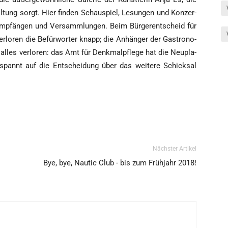
hal­tung sorgt. Hier fin­den Schau­spiel, Lesun­gen und Kon­zer­
Emp­fän­gen und Ver­samm­lun­gen. Beim Bür­ger­ent­scheid für
r­lo­ren die Befür­wor­ter knapp; die Anhän­ger der Gas­tro­no­
les ver­lo­ren: das Amt für Denk­mal­pfle­ge hat die Neu­pla­
spannt auf die Ent­schei­dung über das wei­te­re Schick­sal
Nächster Artikel
Bye, bye, Nautic Club - bis zum Frühjahr 2018!