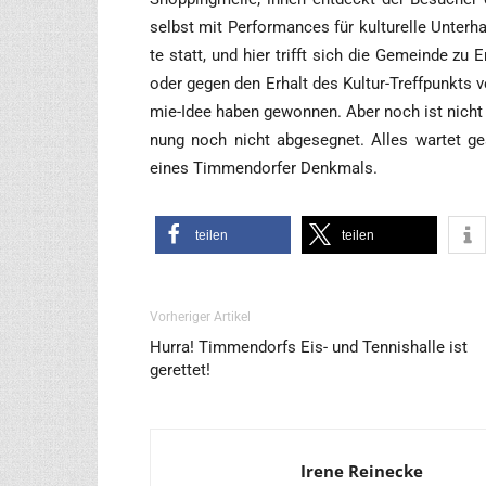
selbst mit Per­for­man­ces für kul­tu­rel­le Unter­
te statt, und hier trifft sich die Gemein­de zu 
oder gegen den Erhalt des Kul­tur-Treff­punkts ve
mie-Idee haben gewon­nen. Aber noch ist nicht al
nung noch nicht abge­seg­net. Alles war­tet ge
eines Tim­men­dor­fer Denkmals.
tei­len
tei­len
Vorheriger Artikel
Hurra! Timmendorfs Eis- und Tennishalle ist
gerettet!
Irene Reinecke