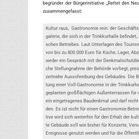
be­grün­der der Bür­ger­initia­ti­ve „Ret­tet den N
zusammengefasst:
Kul­tur raus, ­ Gas­tro­no­mie rein: der Geschäf
ga­le­rie, die sich in der Trink­kur­hal­le befin­d
schen Betrie­bes. Laut Unter­la­gen des Tou­ris­
von bis zu 800.000 Euro für Küche, Lager, Abzu
weder ein Gespräch mit der Denk­mal­schutz­be­hö
che Stel­lung­nah­me der Behör­de vor­liegt, pre
zeit­na­he Aus­schrei­bung des Gebäu­des. Die Bür­
tung einer Voll-Gas­tro­no­mie in der Trink­kur­
geplan­ten groß­flä­chi­gen Außen­ter­ras­sen fü
ein ein­ge­tra­ge­nes Bau­denk­mal und darf nich
den. Es ist nicht für einen Gas­tro­no­mie-Betri
ti­ve wird sich wei­ter­hin für den Erhalt der kul­
te Gebäu­de soll wie bis­her für Kon­zer­te, Ver­sa
Ereig­nis­se genutzt wer­den und für die Öffent­