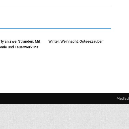
rty an zwei Stränden: Mit
Winter, Weihnacht, Ostseezauber
omie und Feuerwerk ins
Mediad