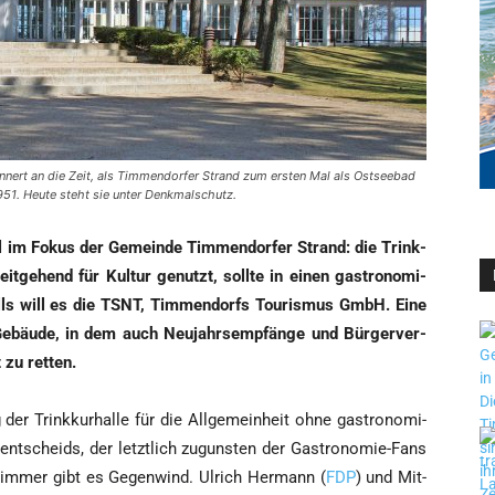
innert an die Zeit, als Timmendorfer Strand zum ersten Mal als Ostseebad
51. Heute steht sie unter Denkmalschutz.
 im Fokus der Gemein­de Tim­men­dor­fer Strand: die Trink­
it­ge­hend für Kul­tur genutzt, soll­te in einen gas­tro­no­mi­
alls will es die TSNT, Tim­men­dorfs Tou­ris­mus GmbH. Eine
l­le Gebäu­de, in dem auch Neu­jahrs­emp­fän­ge und Bür­ger­ver­
t zu retten.
der Trink­kur­hal­le für die All­ge­mein­heit ohne gas­tro­no­mi­
­ent­scheids, der letzt­lich zuguns­ten der Gas­tro­no­mie-Fans
h immer gibt es Gegen­wind. Ulrich Her­mann (
FDP
) und Mit­