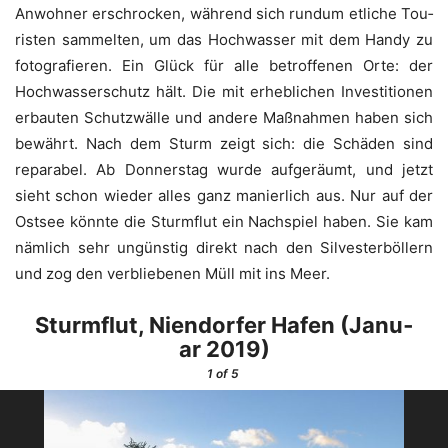
Anwoh­ner erschro­cken, wäh­rend sich rund­um etli­che Tou­
ris­ten sam­mel­ten, um das Hoch­was­ser mit dem Han­dy zu
foto­gra­fie­ren. Ein Glück für alle betrof­fe­nen Orte: der
Hoch­was­ser­schutz hält. Die mit erheb­li­chen Inves­ti­tio­nen
erbau­ten Schutz­wäl­le und ande­re Maß­nah­men haben sich
bewährt. Nach dem Sturm zeigt sich: die Schä­den sind
repa­ra­bel. Ab Don­ners­tag wur­de auf­ge­räumt, und jetzt
sieht schon wie­der alles ganz manier­lich aus. Nur auf der
Ost­see könn­te die Sturm­flut ein Nach­spiel haben. Sie kam
näm­lich sehr ungüns­tig direkt nach den Sil­ves­ter­b­öl­lern
und zog den ver­blie­be­nen Müll mit ins Meer.
Sturm­flut, Nien­dor­fer Hafen (Janu­
ar 2019)
1
of 5