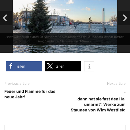
Hoch­was­ser im Hafen: In Nien­dorf über­rasch­te das neue Jahr mit einem per­fek­
ten „Land­un­ter“ © Susan­ne Dittmann
tei­len
tei­len
Previous article
Next article
Feuer und Flamme für das
„
neue Jahr!
… dann hat sie fast den Hai
umarmt“: Werke zum
Staunen von Wim Westfield