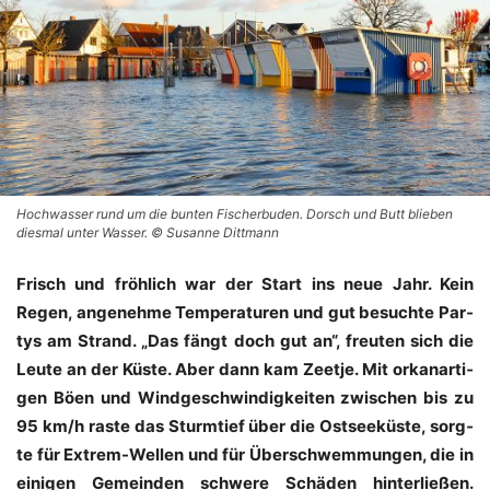
Hochwasser rund um die bunten Fischerbuden. Dorsch und Butt blieben
diesmal unter Wasser. © Susanne Dittmann
Frisch und fröh­lich war der Start ins neue Jahr. Kein
Regen, ange­neh­me Tem­pe­ra­tu­ren und gut besuch­te Par­
tys am Strand. „Das fängt doch gut an“, freu­ten sich die
Leu­te an der Küs­te. Aber dann kam Zeet­je. Mit orkan­ar­ti­
gen Böen und Wind­ge­schwin­dig­kei­ten zwi­schen bis zu
95 km/h ras­te das Sturm­tief über die Ost­see­küs­te, sorg­
te für Extrem-Wel­len und für Über­schwem­mun­gen, die in
eini­gen Gemein­den schwe­re Schä­den hin­ter­lie­ßen.