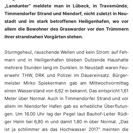
„Land­un­ter“ mel­de­te man in Lübeck, in Tra­ve­mün­de,
Tim­men­dor­fer Strand und Nien­dorf, nicht zuletzt in Neu­
stadt und im stark betrof­fe­nen Hei­li­gen­ha­fen, wo vor
allem die Bewoh­ner des Gras­war­der vor den Trüm­mern
ihrer strand­na­hen Vor­gär­ten stehen.
Sturm­ge­heul, rau­schen­de Wel­len und kein Strom: auf Feh­
marn und in Hei­li­gen­ha­fen blie­ben Dut­zen­de Haus­hal­te
meh­re­re Stun­den lang im Dunk­len. In Neu­stadt waren Feu­
er­wehr THW, DRK und Poli­zei im Dau­er­ein­satz. Bür­ger­
meis­ter Mir­ko Spie­ker­mann gab am Mitt­woch­vor­mit­tag
einen Was­ser­stand von 6,62 m bekannt. Das ent­spricht 1,61
Meter über Nor­mal. Auch in Tim­men­dor­fer Strand und vor
allem im Nien­dor­fer Hafen gab es erheb­li­che Über­flu­tun­
gen. Um 16.00 Uhr lag der Pegel laut Bau­hof-Lei­ter Rüdi­
ger Helm bei 6,80 m und damit 1.80 m über Nor­mal. „Das
ist ja schlim­mer als das Hoch­was­ser 2017“ mein­ten die