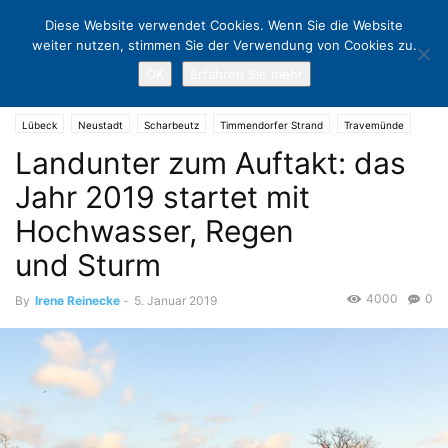
Diese Website verwendet Cookies. Wenn Sie die Website
weiter nutzen, stimmen Sie der Verwendung von Cookies zu.
OK
Erfahren Sie mehr
Home
Lübeck
Landunter zum Auftakt: das Jahr 2019 startet mit
Hochwasser, Regen und Sturm
Lübeck
Neustadt
Scharbeutz
Timmendorfer Strand
Travemünde
Landunter zum Auftakt: das
Jahr 2019 startet mit
Hochwasser, Regen
und Sturm
4000
0
By
Irene Reinecke
-
5. Januar 2019