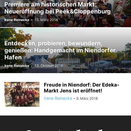
Premiere am historischen Markt:
Neueröffnung bei Peek&Cloppenburg
Irene Reinecke
-
15. März 2018
Entdecken, probieren, bewundern,
genießen: Handgemacht im Niendorfer
Hafen
Irene Reinecke
-
13. Oktober 2018
Freude in Niendorf: Der Edeka-
Markt Jens ist eröffnet!
Irene Reinecke
-
9. März 2018