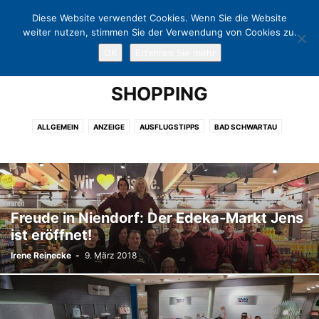
Diese Website verwendet Cookies. Wenn Sie die Website
weiter nutzen, stimmen Sie der Verwendung von Cookies zu.
OK
Erfahren Sie mehr
Home
Shopping
SHOPPING
ALLGEMEIN
ANZEIGE
AUSFLUGSTIPPS
BAD SCHWARTAU
CHARITY
EUTIN
EVENT
FREIZEIT
GASTRONOMIE
KLINGBERG
KULTUR
KUNST
LÜBECK
LÜBECKER BUCHT
NEUSTADT
NIENDORF
OSTHOLSTEIN
POLITIK
PÖNITZ
SCHARBEUTZ
SCHÜRSDORF
SHOPPING
SPORT
TERMINE
Freude in Niendorf: Der Edeka-Markt Jens
TIMMENDORFER STRAND
TRAVEMÜNDE
WARNSDORF
ist eröffnet!
Irene Reinecke
-
9. März 2018