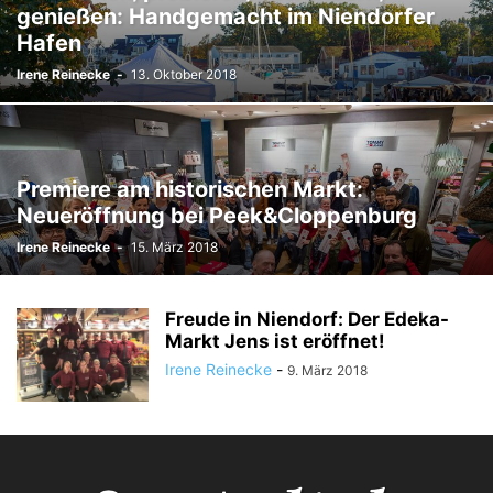
genießen: Handgemacht im Niendorfer
Hafen
Irene Reinecke
-
13. Oktober 2018
Premiere am historischen Markt:
Neueröffnung bei Peek&Cloppenburg
Irene Reinecke
-
15. März 2018
Freude in Niendorf: Der Edeka-
Markt Jens ist eröffnet!
Irene Reinecke
-
9. März 2018