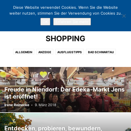
Diese Website verwendet Cookies. Wenn Sie die Website
weiter nutzen, stimmen Sie der Verwendung von Cookies zu.
OK
Erfahren Sie mehr
Home
Shopping
SHOPPING
ALLGEMEIN
ANZEIGE
AUSFLUGSTIPPS
BAD SCHWARTAU
CHARITY
EUTIN
EVENT
FREIZEIT
GASTRONOMIE
KLINGBERG
KULTUR
KUNST
LÜBECK
LÜBECKER BUCHT
NEUSTADT
NIENDORF
OSTHOLSTEIN
POLITIK
PÖNITZ
SCHARBEUTZ
SCHÜRSDORF
SHOPPING
SPORT
TERMINE
Freude in Niendorf: Der Edeka-Markt Jens
TIMMENDORFER STRAND
TRAVEMÜNDE
WARNSDORF
ist eröffnet!
Irene Reinecke
-
9. März 2018
Entdecken, probieren, bewundern,