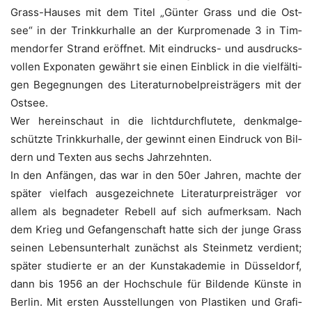
Grass-Hau­ses mit dem Titel „Gün­ter Grass und die Ost­
see“ in der Trink­kur­hal­le an der Kur­pro­me­na­de 3 in Tim­
men­dor­fer Strand eröff­net. Mit ein­drucks- und aus­drucks­
vol­len Expo­na­ten gewährt sie einen Ein­blick in die viel­fäl­ti­
gen Begeg­nun­gen des Lite­ra­tur­no­bel­preis­trä­gers mit der
Ostsee.
Wer her­ein­schaut in die licht­durch­flu­te­te, denk­mal­ge­
schütz­te Trink­kur­hal­le, der gewinnt einen Ein­druck von Bil­
dern und Tex­ten aus sechs Jahrzehnten.
In den Anfän­gen, das war in den 50er Jah­ren, mach­te der
spä­ter viel­fach aus­ge­zeich­ne­te Lite­ra­tur­preis­trä­ger vor
allem als begna­de­ter Rebell auf sich auf­merk­sam. Nach
dem Krieg und Gefan­gen­schaft hat­te sich der jun­ge Grass
sei­nen Lebens­un­ter­halt zunächst als Stein­metz ver­dient;
spä­ter stu­dier­te er an der Kunst­aka­de­mie in Düs­sel­dorf,
dann bis 1956 an der Hoch­schu­le für Bil­den­de Küns­te in
Ber­lin. Mit ers­ten Aus­stel­lun­gen von Plas­ti­ken und Gra­fi­