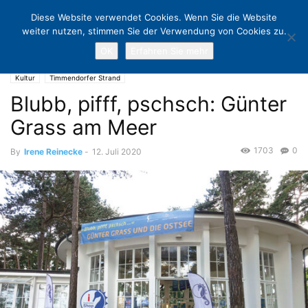
Diese Website verwendet Cookies. Wenn Sie die Website
weiter nutzen, stimmen Sie der Verwendung von Cookies zu.
OK
Erfahren Sie mehr
Home
Kultur
Blubb, pifff, pschsch: Günter Grass am Meer
Kultur
Timmendorfer Strand
Blubb, pifff, pschsch: Günter
Grass am Meer
1703
0
By
Irene Reinecke
-
12. Juli 2020