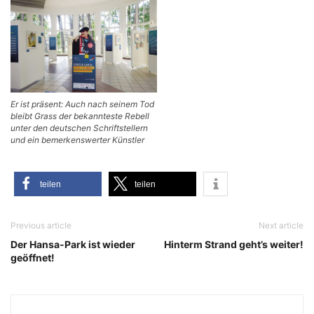
Er ist prä­sent: Auch nach sei­nem Tod
bleibt Grass der bekann­tes­te Rebell
unter den deut­schen Schrift­stel­lern
und ein bemer­kens­wer­ter Künstler
tei­len
tei­len
Previous article
Next article
Der Hansa-Park ist wieder
Hinterm Strand geht’s weiter!
geöffnet!