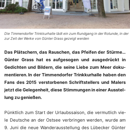
Die Timmendorfer Trinkkurhalle lädt ein zum Rundgang in der Rotunde, in der
zur Zeit der Werke von Günter Grass gezeigt werden
Das Plät­schern, das Rau­schen, das Pfei­fen der Stür­me…
Gün­ter Grass hat es auf­ge­so­gen und aus­ge­drückt in
Gedich­ten und Bil­dern, die sei­ne Lie­be zum Meer doku­
men­tie­ren. In der Tim­men­dor­fer Trink­kur­hal­le haben den
Fans des 2015 ver­stor­be­nen Schrift­stel­lers und Malers
jetzt die Gele­gen­heit, die­se Stim­mun­gen in einer Aus­stel­
lung zu genießen.
Pünkt­lich zum Start der Urlaubs­sai­son, die ver­mut­lich vie­
le Deut­sche an der Ost­see ver­brin­gen wer­den, wur­de am
9. Juni die neue Wan­der­aus­stel­lung des Lübe­cker Gün­ter