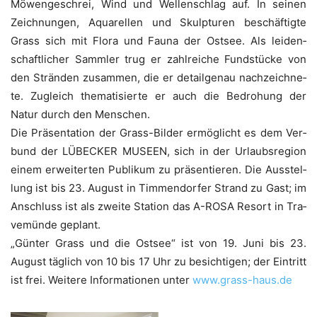
Möwen­ge­schrei, Wind und Wel­len­schlag auf. In sei­nen
Zeich­nun­gen, Aqua­rel­len und Skulp­tu­ren beschäf­tig­te
Grass sich mit Flo­ra und Fau­na der Ost­see. Als lei­den­
schaft­li­cher Samm­ler trug er zahl­rei­che Fund­stü­cke von
den Strän­den zusam­men, die er detail­ge­nau nach­zeich­ne­
te. Zugleich the­ma­ti­sier­te er auch die Bedro­hung der
Natur durch den Menschen.
Die Prä­sen­ta­ti­on der Grass-Bil­der ermög­licht es dem Ver­
bund der LÜBECKER MUSEEN, sich in der Urlaubs­re­gi­on
einem erwei­ter­ten Publi­kum zu prä­sen­tie­ren. Die Aus­stel­
lung ist bis 23. August in Tim­men­dor­fer Strand zu Gast; im
Anschluss ist als zwei­te Sta­ti­on das ­­A-ROSA Resort in Tra­
ve­mün­de geplant.
„Gün­ter Grass und die Ost­see“ ist von 19. Juni bis 23.
August täg­lich von 10 bis 17 Uhr zu besich­ti­gen; der Ein­tritt
ist frei. Wei­te­re Infor­ma­tio­nen unter
www.grass-haus.de