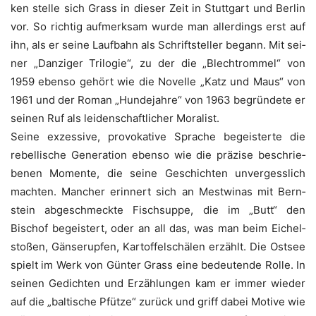
ken stel­le sich Grass in die­ser Zeit in Stutt­gart und Ber­lin
vor. So rich­tig auf­merk­sam wur­de man aller­dings erst auf
ihn, als er sei­ne Lauf­bahn als Schrift­stel­ler begann. Mit sei­
ner „Dan­zi­ger Tri­lo­gie“, zu der die „Blech­trom­mel“ von
1959 eben­so gehört wie die Novel­le „Katz und Maus“ von
1961 und der Roman „Hun­de­jah­re“ von 1963 begrün­de­te er
sei­nen Ruf als lei­den­schaft­li­cher Moralist.
Sei­ne exzes­si­ve, pro­vo­ka­ti­ve Spra­che begeis­ter­te die
rebel­li­sche Gene­ra­ti­on eben­so wie die prä­zi­se beschrie­
be­nen Momen­te, die sei­ne Geschich­ten unver­gess­lich
mach­ten. Man­cher erin­nert sich an Mestwi­nas mit Bern­
stein abge­schmeck­te Fisch­sup­pe, die im „Butt“ den
Bischof begeis­tert, oder an all das, was man beim Eichel­
sto­ßen, Gän­se­rup­fen, Kar­tof­fel­schä­len erzählt. Die Ost­see
spielt im Werk von Gün­ter Grass eine bedeu­ten­de Rol­le. In
sei­nen Gedich­ten und Erzäh­lun­gen kam er immer wie­der
auf die „bal­ti­sche Pfüt­ze“ zurück und griff dabei Moti­ve wie