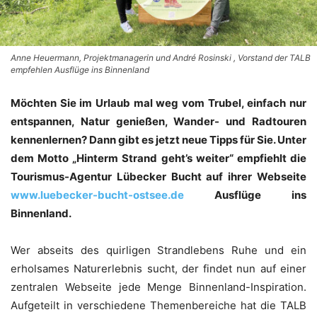
Anne Heuermann, Projektmanagerin und André Rosinski , Vorstand der TALB
empfehlen ­Ausflüge ins Binnenland
Möch­ten Sie im Urlaub mal weg vom Tru­bel, ein­fach nur
ent­span­nen, Natur genie­ßen, Wan­der- und Rad­tou­ren
ken­nen­ler­nen? Dann gibt es jetzt neue Tipps für Sie. Unter
dem Mot­to „Hin­term Strand geht’s wei­ter“ emp­fiehlt die
Tou­ris­mus-Agen­tur Lübe­cker Bucht auf ihrer Web­sei­te
www.luebecker-bucht-ostsee.de
Aus­flü­ge ins
Binnenland.
Wer abseits des quir­li­gen Strand­le­bens Ruhe und ein
erhol­sa­mes Natur­er­leb­nis sucht, der fin­det nun auf einer
zen­tra­len Web­sei­te jede Men­ge Bin­nen­land-Inspi­ra­ti­on.
Auf­ge­teilt in ver­schie­de­ne The­men­be­rei­che hat die TALB