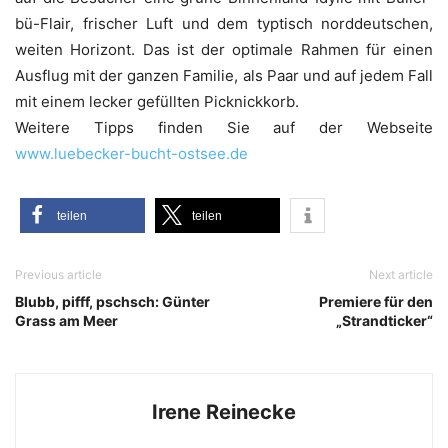
bü-Flair, fri­scher Luft und dem typ­tisch nord­deut­schen,
wei­ten Hori­zont. Das ist der opti­ma­le Rah­men für einen
Aus­flug mit der gan­zen Fami­lie, als Paar und auf jedem Fall
mit einem lecker gefüll­ten Picknickkorb.
Wei­te­re Tipps fin­den Sie auf der Web­sei­te
www.luebecker-bucht-ostsee.de
tei­len
tei­len
Previous article
Next article
Blubb, pifff, pschsch: Günter
Premiere für den
Grass am Meer
„Strandticker“
Irene Reinecke