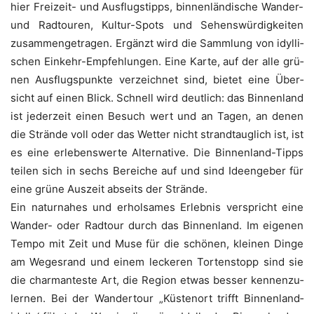
hier Frei­zeit- und Aus­flugs­tipps, bin­nen­län­di­sche Wan­der-
und Rad­tou­ren, Kul­tur-Spots und Sehens­wür­dig­kei­ten
zusam­men­ge­tra­gen. Ergänzt wird die Samm­lung von idyl­li­
schen Ein­kehr-Emp­feh­lun­gen. Eine Kar­te, auf der alle grü­
nen Aus­flugs­punk­te ver­zeich­net sind, bie­tet eine Über­
sicht auf einen Blick. Schnell wird deut­lich: das Bin­nen­land
ist jeder­zeit einen Besuch wert und an Tagen, an denen
die Strän­de voll oder das Wet­ter nicht strand­taug­lich ist, ist
es eine erle­bens­wer­te Alter­na­ti­ve. Die Bin­nen­land-Tipps
tei­len sich in sechs Berei­che auf und sind Ideen­ge­ber für
eine grü­ne Aus­zeit abseits der Strände.
Ein natur­na­hes und erhol­sa­mes Erleb­nis ver­spricht eine
Wan­der- oder Rad­tour durch das Bin­nen­land. Im eige­nen
Tem­po mit Zeit und Muse für die schö­nen, klei­nen Din­ge
am Weges­rand und einem lecke­ren Tor­ten­stopp sind sie
die char­man­tes­te Art, die Regi­on etwas bes­ser ken­nen­zu­
ler­nen. Bei der Wan­der­tour „Küs­ten­ort trifft Bin­nen­land­