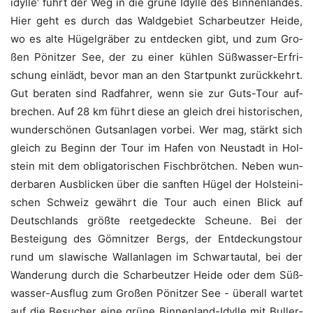
idyl­le‘ führt der Weg in die grü­ne Idyl­le des Bin­nen­lan­des.
Hier geht es durch das Wald­ge­biet ­­­Schar­beut­zer Hei­de,
wo es alte Hügel­grä­ber zu ent­de­cken gibt, und zum Gro­
ßen Pönit­zer See, der zu einer küh­len Süß­was­ser-Erfri­
schung ein­lädt, bevor man an den Start­punkt zurück­kehrt.
Gut bera­ten sind Rad­fah­rer, wenn sie zur Guts-Tour auf­
bre­chen. Auf 28 km führt die­se an gleich drei his­to­ri­schen,
wun­der­schö­nen Guts­an­la­gen vor­bei. Wer mag, stärkt sich
gleich zu Beginn der Tour im Hafen von Neu­stadt in Hol­
stein mit dem obli­ga­to­ri­schen Fisch­bröt­chen. Neben wun­
der­ba­ren Aus­bli­cken über die sanf­ten Hügel der Hol­stei­ni­
schen Schweiz gewährt die Tour auch einen Blick auf
Deutsch­lands größ­te reet­ge­deck­te Scheu­ne. Bei der
Bestei­gung des Göm­nit­zer Bergs, der Ent­de­ckungs­tour
rund um sla­wi­sche Wall­an­la­gen im Schwartau­tal, bei der
Wan­de­rung durch die Schar­beut­zer Hei­de oder dem Süß­
was­ser-Aus­flug zum Gro­ßen Pönit­zer See - über­all war­tet
auf die Besu­cher eine grü­ne Bin­nen­land-Idyl­le mit Bul­ler­