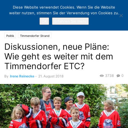
Diese Website verwendet Cookies. Wenn Sie die Website
weiter nutzen, stimmen Sie der Verwendung von Cookies zu.
OK
Erfahren Sie mehr
Home
Politik
Diskussionen, neue Pläne: Wie geht es weiter mit dem
Timmendorfer ETC?
Politik
Timmendorfer Strand
Diskussionen, neue Pläne:
Wie geht es weiter mit dem
Timmendorfer ETC?
3738
0
By
Irene Reinecke
-
21. August 2018