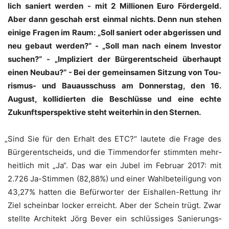
lich saniert wer­den - mit 2 Mil­lio­nen Euro För­der­geld.
Aber dann geschah erst ein­mal nichts. Denn nun ste­hen
eini­ge Fra­gen im Raum: „Soll saniert oder abge­ris­sen und
neu gebaut wer­den?“ - „Soll man nach einem Inves­tor
suchen?“ - „Impli­ziert der Bür­ger­ent­scheid über­haupt
einen Neu­bau?“ - Bei der gemein­sa­men Sit­zung von Tou­
ris­mus- und Bau­aus­schuss am Don­ners­tag, den 16.
August, kol­li­dier­ten die Beschlüs­se und eine ech­te
Zukunfts­per­spek­ti­ve steht wei­ter­hin in den Sternen.
„
Sind Sie für den Erhalt des ETC?“ lau­te­te die Fra­ge des
Bür­ger­ent­scheids, und die Tim­men­dor­fer stimm­ten mehr­
heit­lich mit „Ja“. Das war ein Jubel im Febru­ar 2017: mit
2.726 Ja-Stim­men (82,88%) und einer Wahl­be­tei­li­gung von
43,27% hat­ten die Befür­wor­ter der Eis­hal­len-Ret­tung ihr
Ziel schein­bar locker erreicht. Aber der Schein trügt. Zwar
stell­te Archi­tekt Jörg Bever ein schlüs­si­ges Sanie­rungs­