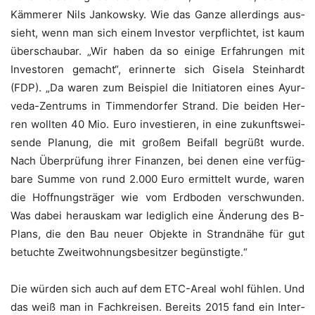
Käm­me­rer Nils Jan­kow­sky. Wie das Gan­ze aller­dings aus­
sieht, wenn man sich einem Inves­tor ver­pflich­tet, ist kaum
über­schau­bar. „Wir haben da so eini­ge Erfah­run­gen mit
Inves­to­ren gemacht“, erin­ner­te sich Gise­la Stein­hardt
(FDP). „Da waren zum Bei­spiel die Initia­to­ren eines Ayur­
ve­da-Zen­trums in Tim­men­dor­fer Strand. Die bei­den Her­
ren woll­ten 40 Mio. Euro inves­tie­ren, in eine zukunfts­wei­
sen­de Pla­nung, die mit gro­ßem Bei­fall begrüßt wur­de.
Nach Über­prü­fung ihrer Finan­zen, bei denen eine ver­füg­
ba­re Sum­me von rund 2.000 Euro ermit­telt wur­de, waren
die Hoff­nungs­trä­ger wie vom Erd­bo­den ver­schwun­den.
Was dabei her­aus­kam war ledig­lich eine Ände­rung des B-
Plans, die den Bau neu­er Objek­te in Strand­nä­he für gut
betuch­te Zweit­woh­nungs­be­sit­zer begünstigte.“
Die wür­den sich auch auf dem ETC-Are­al wohl füh­len. Und
das weiß man in Fach­krei­sen. Bereits 2015 fand ein Inter­