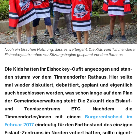
Noch ein bisschen Hoffnung, dass es weitergeht: Die Kids vom Timmendorfer
Eishockeyclub stehen vor Sitzungsbeginn gespannt vor dem Rathaus
Die Kids hat­ten ihr Eis­ho­ckey-Oufit ange­zo­gen und stan­
den stumm vor dem Tim­men­dor­fer Rat­haus. Hier soll­te
mal wie­der dis­ku­tiert, debat­tiert, geplant und eigent­lich
auch beschlos­sen wer­den, was schon lan­ge auf dem Plan
der Gemein­de­ver­wal­tung steht: Die Zukunft des Eis­lauf-
und Ten­nis­zen­trums ETC. Nach­dem die
Timmendorfer/innen mit einem
Bür­ger­ent­scheid im
Febru­ar 2017
ein­deu­tig für den Fort­be­stand des ein­zi­gen
Eis­lauf-Zen­trums im Nor­den votiert hat­ten, soll­te eigent­