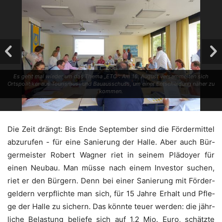
Es geht mal wie­der um das The­ma „ETC“: Am 16. August ver­sam­mel­ten sich
Orts­po­li­ti­ker aus Tou­ris­mus- und Bau­aus­schuss, um einer Ent­schei­dung näher zu
kommen.
Die Zeit drängt: Bis Ende Sep­tem­ber sind die För­der­mit­tel
abzu­ru­fen - für eine Sanie­rung der Hal­le. Aber auch Bür­
ger­meis­ter Robert Wag­ner riet in sei­nem Plä­doy­er für
einen Neu­bau. Man müs­se nach einem Inves­tor suchen,
riet er den Bür­gern. Denn bei einer Sanie­rung mit För­der­
gel­dern ver­pflich­te man sich, für 15 Jah­re Erhalt und Pfle­
ge der Hal­le zu sichern. Das könn­te teu­er wer­den: die jähr­
li­che Belas­tung belie­fe sich auf 1,2 Mio. Euro, schätz­te