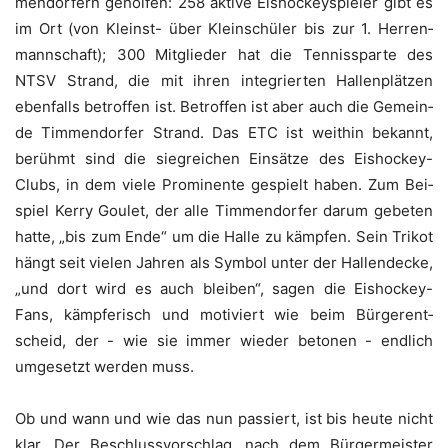
men­dor­fern gehol­fen: 258 akti­ve Eis­ho­ckey­spie­ler gibt es
im Ort (von Kleinst- über Klein­schü­ler bis zur 1. Her­ren­
mann­schaft); 300 Mit­glie­der hat die Ten­nis­spar­te des
NTSV Strand, die mit ihren inte­grier­ten Hal­len­plät­zen
eben­falls betrof­fen ist. Betrof­fen ist aber auch die Gemein­
de Tim­men­dor­fer Strand. Das ETC ist weit­hin bekannt,
berühmt sind die sieg­rei­chen Ein­sät­ze des Eis­ho­ckey-
Clubs, in dem vie­le Pro­mi­nen­te gespielt haben. Zum Bei­
spiel Ker­ry Gou­let, der alle Tim­men­dor­fer dar­um gebe­ten
hat­te, „bis zum Ende“ um die Hal­le zu kämp­fen. Sein Tri­kot
hängt seit vie­len Jah­ren als Sym­bol unter der Hal­len­de­cke,
„und dort wird es auch blei­ben“, sagen die Eis­ho­ckey-
Fans, kämp­fe­risch und moti­viert wie beim Bür­ger­ent­
scheid, der - wie sie immer wie­der beto­nen - end­lich
umge­setzt wer­den muss.
Ob und wann und wie das nun pas­siert, ist bis heu­te nicht
klar. Der Beschluss­vor­schlag, nach dem Bür­ger­meis­ter