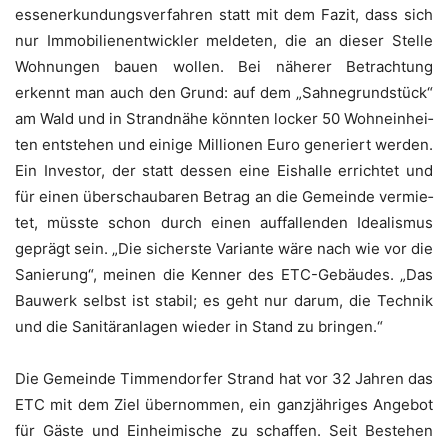
es­sen­er­kun­dungs­ver­fah­ren statt mit dem Fazit, dass sich
nur Immo­bi­li­en­ent­wick­ler mel­de­ten, die an die­ser Stel­le
Woh­nun­gen bau­en wol­len. Bei nähe­rer Betrach­tung
erkennt man auch den Grund: auf dem „Sah­ne­grund­stück“
am Wald und in Strand­nä­he könn­ten locker 50 Wohn­ein­hei­
ten ent­ste­hen und eini­ge Mil­lio­nen Euro gene­riert wer­den.
Ein Inves­tor, der statt des­sen eine Eis­hal­le errich­tet und
für einen über­schau­ba­ren Betrag an die Gemein­de ver­mie­
tet, müss­te schon durch einen auf­fal­len­den Idea­lis­mus
geprägt sein. „Die sichers­te Vari­an­te wäre nach wie vor die
Sanie­rung“, mei­nen die Ken­ner des ETC-Gebäu­des. „Das
Bau­werk selbst ist sta­bil; es geht nur dar­um, die Tech­nik
und die Sani­tär­an­la­gen wie­der in Stand zu bringen.“
Die Gemein­de Tim­men­dor­fer Strand hat vor 32 Jah­ren das
ETC mit dem Ziel über­nom­men, ein ganz­jäh­ri­ges Ange­bot
für Gäs­te und Ein­hei­mi­sche zu schaf­fen. Seit Bestehen