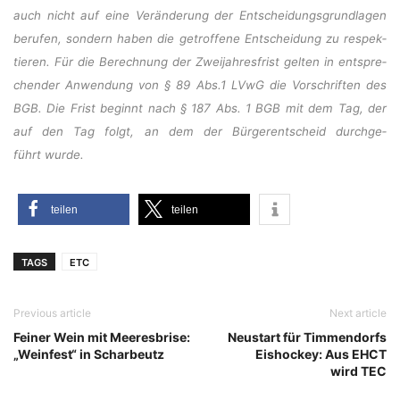
auch nicht auf eine Ver­än­de­rung der Ent­schei­dungs­grund­la­gen
beru­fen, son­dern haben die getrof­fe­ne Ent­schei­dung zu respek­
tie­ren. Für die Berech­nung der Zwei­jah­res­frist gel­ten in ent­spre­
chen­der Anwen­dung von § 89 Abs.1 LVwG die Vor­schrif­ten des
BGB. Die Frist beginnt nach § 187 Abs. 1 BGB mit dem Tag, der
auf den Tag folgt, an dem der Bür­ger­ent­scheid durch­ge­
führt wurde.
tei­len
tei­len
TAGS
ETC
Previous article
Next article
Feiner Wein mit Meeresbrise:
Neustart für Timmendorfs
„Weinfest“ in Scharbeutz
Eishockey: Aus EHCT
wird TEC