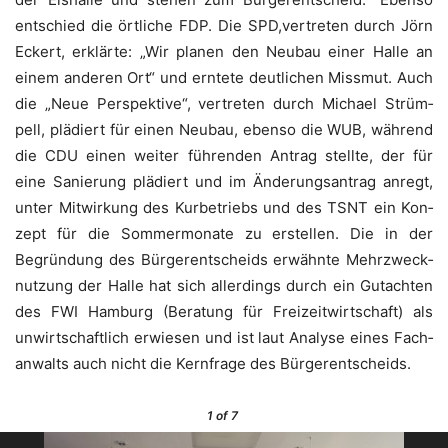
ent­schied die ört­li­che FDP. Die SPD,vertreten durch Jörn
Eckert, erklär­te: „Wir pla­nen den Neu­bau einer Hal­le an
einem ande­ren Ort“ und ern­te­te deut­li­chen Miss­mut. Auch
die „Neue Per­spek­ti­ve“, ver­tre­ten durch Micha­el Strüm­
pell, plä­diert für einen Neu­bau, eben­so die WUB, wäh­rend
die CDU einen wei­ter füh­ren­den Antrag stell­te, der für
eine Sanie­rung plä­diert und im Ände­rungs­an­trag anregt,
unter Mit­wir­kung des Kur­be­triebs und des TSNT ein Kon­
zept für die Som­mer­mo­na­te zu erstel­len. Die in der
Begrün­dung des Bür­ger­ent­scheids erwähn­te Mehr­zweck­
nut­zung der Hal­le hat sich aller­dings durch ein Gut­ach­ten
des FWI Ham­burg (Bera­tung für Frei­zeit­wirt­schaft) als
unwirt­schaft­lich erwie­sen und ist laut Ana­ly­se eines Fach­
an­walts auch nicht die Kern­fra­ge des Bürgerentscheids.
1
of 7