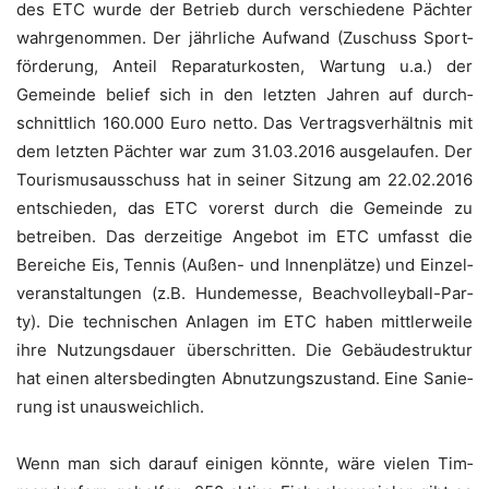
des ETC wur­de der Betrieb durch ver­schie­de­ne Päch­ter
wahr­ge­nom­men. Der jähr­li­che Auf­wand (Zuschuss Sport­
för­de­rung, Anteil Repa­ra­tur­kos­ten, War­tung u.a.) der
Gemein­de belief sich in den letz­ten Jah­ren auf durch­
schnitt­lich 160.000 Euro net­to. Das Ver­trags­ver­hält­nis mit
dem letz­ten Päch­ter war zum 31.03.2016 aus­ge­lau­fen. Der
Tou­ris­mus­aus­schuss hat in sei­ner Sit­zung am 22.02.2016
ent­schie­den, das ETC vor­erst durch die Gemein­de zu
betrei­ben. Das der­zei­ti­ge Ange­bot im ETC umfasst die
Berei­che Eis, Ten­nis (Außen- und Innen­plät­ze) und Ein­zel­
ver­an­stal­tun­gen (z.B. Hun­de­mes­se, Beach­vol­ley­ball-Par­
ty). Die tech­ni­schen Anla­gen im ETC haben mitt­ler­wei­le
ihre Nut­zungs­dau­er über­schrit­ten. Die Gebäu­de­struk­tur
hat einen alters­be­ding­ten Abnut­zungs­zu­stand. Eine Sanie­
rung ist unausweichlich.
Wenn man sich dar­auf eini­gen könn­te, wäre vie­len Tim­