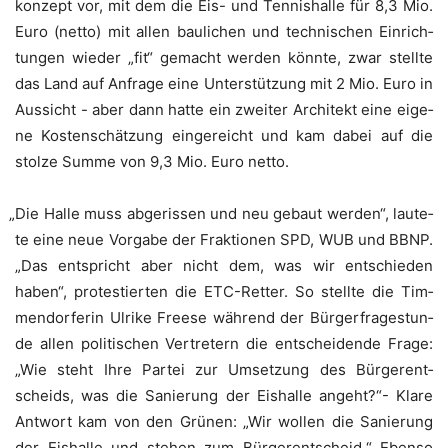
kon­zept vor, mit dem die Eis- und Ten­nis­hal­le für 8,3 Mio.
Euro (net­to) mit allen bau­li­chen und tech­ni­schen Ein­rich­
tun­gen wie­der „fit“ gemacht wer­den könn­te, zwar stell­te
das Land auf Anfra­ge eine Unter­stüt­zung mit 2 Mio. Euro in
Aus­sicht - aber dann hat­te ein zwei­ter Archi­tekt eine eige­
ne Kos­ten­schät­zung ein­ge­reicht und kam dabei auf die
stol­ze Sum­me von 9,3 Mio. Euro netto.
„
Die Hal­le muss abge­ris­sen und neu gebaut wer­den“, lau­te­
te eine neue Vor­ga­be der Frak­tio­nen SPD, WUB und BBNP.
„Das ent­spricht aber nicht dem, was wir ent­schie­den
haben“, pro­tes­tier­ten die ETC-Ret­ter. So stell­te die Tim­
men­dor­fe­rin Ulri­ke Free­se wäh­rend der Bür­ger­fra­ge­stun­
de allen poli­ti­schen Ver­tre­tern die ent­schei­den­de Fra­ge:
„Wie steht Ihre Par­tei zur Umset­zung des Bür­ger­ent­
scheids, was die Sanie­rung der Eis­hal­le angeht?“- Kla­re
Ant­wort kam von den Grü­nen: „Wir wol­len die Sanie­rung
der Eis­hal­le und ste­hen zum Bür­ger­ent­scheid.“ Eben­so