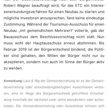
Robert Wag­ner beauf­tragt wird, für das ETC ein Inter­es­
sen­er­kun­dungs­ver­fah­ren für einen Neu­bau zu star­ten und
mög­li­che Inves­to­ren anzu­spre­chen, fand kei­ne ein­deu­ti­ge
Zustim­mung. Wäh­rend der Tou­ris­mus-Aus­schuss für einen
Neu­bau „mit gemeind­li­chem Mehr­wert“ votier­te, gab der
Bau­aus­schuss dem Beschluss­vor­schlag nicht statt. Nun
muss wohl der Haupt­aus­schuss erneut abstim­men. Bis
Febru­ar 2019 ist der Bür­ger­ent­scheid bin­dend; die Poli­ti­
ker sind gehal­ten, den Wil­len der Bür­ger nicht nur zu
akzep­tie­ren, son­dern nun auch im Sin­ne der Bür­ger aktiv
zu werden.
Anmer­kung:
Laut § 16g der Gemein­de­ord­nung ist es der Gemein­
de­ver­tre­tung oder ent­schei­dungs­be­fug­ten Aus­schüs­sen ver­bo­
ten, eine im Wege des Bür­ger­ent­scheids getrof­fe­ne Ent­schei­
dung inner­halb der nächs­ten zwei Jah­re abzu­än­dern oder auf­zu­
he­ben. Die Gemein­de­ver­tre­tung oder Aus­schüs­se kön­nen sich