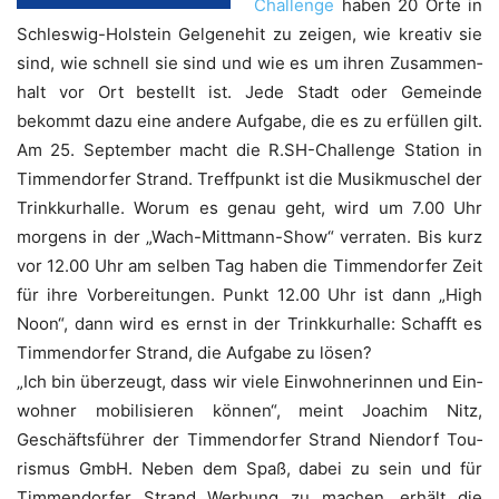
Chall­enge
haben 20 Orte in
Schles­wig-Hol­stein Gel­ge­nehit zu zei­gen, wie krea­tiv sie
sind, wie schnell sie sind und wie es um ihren Zusam­men­
halt vor Ort bestellt ist. Jede Stadt oder Gemein­de
bekommt dazu eine ande­re Auf­ga­be, die es zu erfül­len gilt.
Am 25. Sep­tem­ber macht die R.SH-Challenge Sta­ti­on in
Tim­men­dor­fer Strand. Treff­punkt ist die Musik­mu­schel der
Trink­kur­hal­le. Wor­um es genau geht, wird um 7.00 Uhr
mor­gens in der „Wach-Mitt­mann-Show“ ver­ra­ten. Bis kurz
vor 12.00 Uhr am sel­ben Tag haben die Tim­men­dor­fer Zeit
für ihre Vor­be­rei­tun­gen. Punkt 12.00 Uhr ist dann „High
Noon“, dann wird es ernst in der Trink­kur­hal­le: Schafft es
Tim­men­dor­fer Strand, die Auf­ga­be zu lösen?
„Ich bin über­zeugt, dass wir vie­le Ein­woh­ne­rin­nen und Ein­
woh­ner mobi­li­sie­ren kön­nen“, meint Joa­chim Nitz,
Geschäfts­füh­rer der Tim­men­dor­fer Strand Nien­dorf Tou­
ris­mus GmbH. Neben dem Spaß, dabei zu sein und für
Tim­men­dor­fer Strand Wer­bung zu machen, erhält die