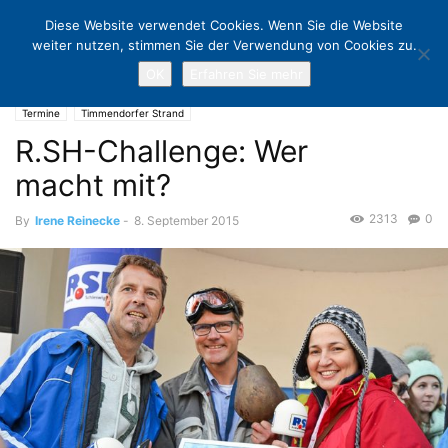
Diese Website verwendet Cookies. Wenn Sie die Website
weiter nutzen, stimmen Sie der Verwendung von Cookies zu.
OK
Erfahren Sie mehr
Home
Termine
R.SH-Challenge: Wer macht mit?
Termine
Timmendorfer Strand
R.SH-Challenge: Wer
macht mit?
2313
0
By
Irene Reinecke
-
8. September 2015