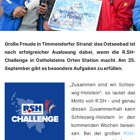
Gro­ße Freu­de in Tim­men­dor­fer Strand: das Ost­see­bad ist
nach erfolg­rei­cher Aus­lo­sung dabei, wenn die R.SH-
Challenge in Ost­hol­steins Orten Sta­ti­on macht. Am 25.
Sep­tem­ber gibt es beson­de­re Auf­ga­ben zu erfüllen.
„
Zusam­men sind wir Schles­
wig-Hol­stein“: so lau­tet das
Mot­to von R.SH - und genau
die­sen Zusam­men­halt kann
Schles­wig-Hol­stein in den
kom­men­den Wochen bewei­
sen. Bei der gro­ßen
RSH-