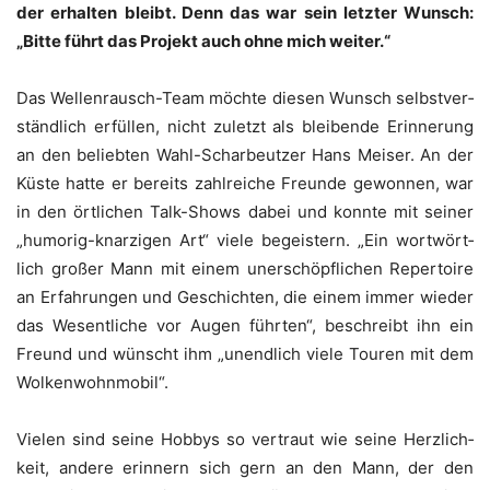
der erhal­ten bleibt. Denn das war sein letz­ter Wunsch:
„Bit­te führt das Pro­jekt auch ohne mich weiter.“
Das Wel­len­rausch-Team möch­te die­sen Wunsch selbst­ver­
ständ­lich erfül­len, nicht zuletzt als blei­ben­de Erin­ne­rung
an den belieb­ten Wahl-Schar­beut­zer Hans Mei­ser. An der
Küs­te hat­te er bereits zahl­rei­che Freun­de gewon­nen, war
in den ört­li­chen Talk-Shows dabei und konn­te mit sei­ner
„humo­rig-knar­zi­gen Art“ vie­le begeis­tern. „Ein wort­wört­
lich gro­ßer Mann mit einem uner­schöpf­li­chen Reper­toire
an Erfah­run­gen und Geschich­ten, die einem immer wie­der
das Wesent­li­che vor Augen führ­ten“, beschreibt ihn ein
Freund und wünscht ihm „unend­lich vie­le Tou­ren mit dem
Wolkenwohnmobil“.
Vie­len sind sei­ne Hob­bys so ver­traut wie sei­ne Herz­lich­
keit, ande­re erin­nern sich gern an den Mann, der den