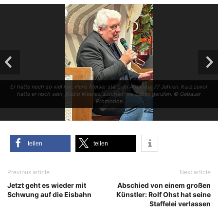
Er hat­te noch so viel vor: Hans Mei­ser starb im Alter von 77 Jah­ren. Kurz zuvor
hat­te er noch sein „Radio Mee­res­rau­schen“ ins Leben geru­fen. © Gebau­er
Promotion
tei­len
tei­len
Previous article
Next article
Jetzt geht es wieder mit
Abschied von einem großen
Schwung auf die Eisbahn
Künstler: Rolf Ohst hat seine
Staffelei verlassen