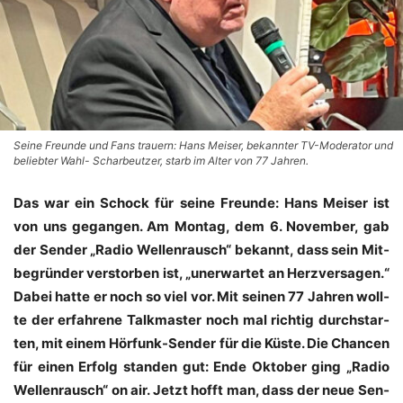
Seine Freunde und Fans trauern: Hans Meiser, bekannter TV-Moderator und
beliebter Wahl- Scharbeutzer, starb im Alter von 77 Jahren.
Das war ein Schock für sei­ne Freun­de: Hans Mei­ser ist
von uns gegan­gen. Am Mon­tag, dem 6. Novem­ber, gab
der Sen­der „Radio Wel­len­rausch“ bekannt, dass sein Mit­
be­grün­der ver­stor­ben ist, „uner­war­tet an Herz­ver­sa­gen.“
Dabei hat­te er noch so viel vor. Mit sei­nen 77 Jah­ren woll­
te der erfah­re­ne Talk­mas­ter noch mal rich­tig durch­star­
ten, mit einem Hör­funk-Sen­der für die Küs­te. Die Chan­cen
für einen Erfolg stan­den gut: Ende Okto­ber ging „Radio
Wel­len­rausch“ on air. Jetzt hofft man, dass der neue Sen­