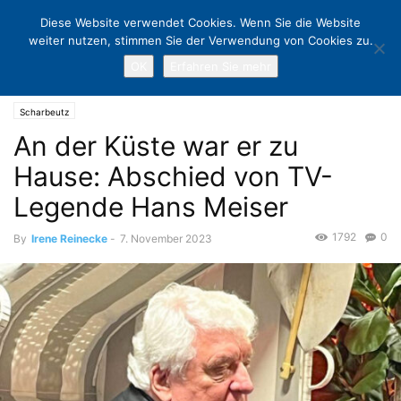
Diese Website verwendet Cookies. Wenn Sie die Website
weiter nutzen, stimmen Sie der Verwendung von Cookies zu.
OK
Erfahren Sie mehr
Home
Scharbeutz
An der Küste war er zu Hause: Abschied von TV-
Legende Hans Meiser
Scharbeutz
An der Küste war er zu
Hause: Abschied von TV-
Legende Hans Meiser
1792
0
By
Irene Reinecke
-
7. November 2023