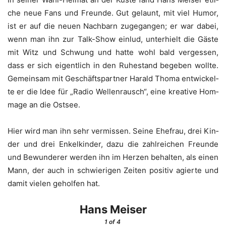
che neue Fans und Freun­de. Gut gelaunt, mit viel Humor,
ist er auf die neu­en Nach­barn zuge­gan­gen; er war dabei,
wenn man ihn zur Talk-Show ein­lud, unter­hielt die Gäs­te
mit Witz und Schwung und hat­te wohl bald ver­ges­sen,
dass er sich eigent­lich in den Ruhe­stand bege­ben woll­te.
Gemein­sam mit Geschäfts­part­ner Harald Tho­ma ent­wi­ckel­
te er die Idee für „Radio Wel­len­rausch“, eine krea­ti­ve Hom­
mage an die Ostsee.
Hier wird man ihn sehr ver­mis­sen. Sei­ne Ehe­frau, drei Kin­
der und drei Enkel­kin­der, dazu die zahl­rei­chen Freun­de
und Bewun­de­rer wer­den ihn im Her­zen behal­ten, als einen
Mann, der auch in schwie­ri­gen Zei­ten posi­tiv agier­te und
damit vie­len gehol­fen hat.
Hans Mei­ser
1
of 4