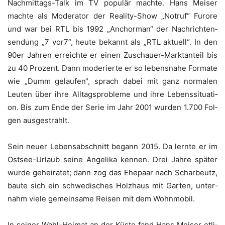
Nach­mit­tags-Talk im TV popu­lär mach­te. Hans Mei­ser
mach­te als Mode­ra­tor der Rea­li­ty-Show „Not­ruf“ Furo­re
und war bei RTL bis 1992 „Anchor­man“ der Nach­rich­ten­
sen­dung „7 vor7“, heu­te bekannt als „RTL aktu­ell“. In den
90er Jah­ren erreich­te er einen Zuschau­er-Markt­an­teil bis
zu 40 Pro­zent. Dann mode­rier­te er so lebens­na­he For­ma­te
wie „Dumm gelau­fen“, sprach dabei mit ganz nor­ma­len
Leu­ten über ihre All­tags­pro­ble­me und ihre Lebens­si­tua­ti­
on. Bis zum Ende der Serie im Jahr 2001 wur­den 1.700 Fol­
gen ausgestrahlt.
Sein neu­er Lebens­ab­schnitt begann 2015. Da lern­te er im
Ost­see-Urlaub sei­ne Ange­li­ka ken­nen. Drei Jah­re spä­ter
wur­de gehei­ra­tet; dann zog das Ehe­paar nach Schar­beutz,
bau­te sich ein schwe­di­sches Holz­haus mit Gar­ten, unter­
nahm vie­le gemein­sa­me Rei­sen mit dem Wohnmobil.
In sei­ner Wahl-Hei­mat an der Küs­te fand Hans Mei­ser etli­