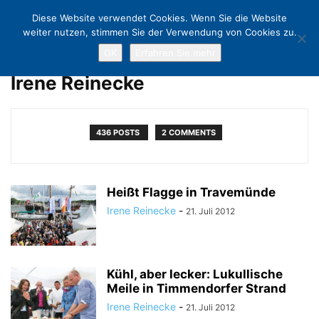
Diese Website verwendet Cookies. Wenn Sie die Website
weiter nutzen, stimmen Sie der Verwendung von Cookies zu.
OK
Erfahren Sie mehr
Home
Authors
Posts by Irene Reinecke
Irene Reinecke
436 POSTS
2 COMMENTS
Heißt Flagge in Travemünde
Irene Reinecke
-
21. Juli 2012
Kühl, aber lecker: Lukullische
Meile in Timmendorfer Strand
Irene Reinecke
-
21. Juli 2012