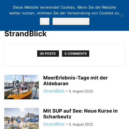
Diese Website verwendet Cookies. Wenn Sie die Website
weiter nutzen, stimmen Sie der Verwendung von Cookies zu.
OK
Erfahren Sie mehr
Home
Authors
Posts by StrandBlick
StrandBlick
30 POSTS
0 COMMENTS
MeerErlebnis-Tage mit der
Aldebaran
StrandBlick
-
5. August 2022
Mit SUP auf See: Neue Kurse in
Scharbeutz
StrandBlick
-
5. August 2022