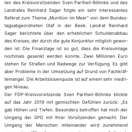
ten des Kreis­vor­sit­zen­den Sven Par­t­heil-Böhn­ke und des
Land­ra­tes Rein­hard Sager folg­te ein sehr inter­es­san­tes
Refe­rat zum The­ma „Muni­ti­on im Meer“ von dem Bun­des­
tags­ab­ge­ord­ne­ten Olaf in der Beek. Land­rat Rein­hard
Sager berich­te­te über den erheb­li­chen Schul­den­ab­bau
des Krei­ses, der durch die gute Kon­junk­tur mög­lich gewor­
den ist. Die Finanz­la­ge ist so gut, dass die Kreis­um­la­ge
noch­mals gesenkt wer­den konn­te. Zwei Mil­lio­nen Euro
ste­hen für Stra­ßen und Rad­we­ge zur Ver­fü­gung. Es gibt
aber Pro­ble­me in der Umset­zung auf Grund von Fach­kräf­
te­man­gel. Die Arbeits­lo­sen­quo­te ist auf einem sehr nied­ri­
gen Niveau.
Der FDP-Kreis­vor­sit­zen­de Sven Par­t­heil-Böhn­ke blick­te
auf das Jahr 2019 mit gemisch­ten Gefüh­len zurück: „Es
gab Höhen und Tie­fen. Beson­ders betrof­fen hat mich der
Umgang der SPD mit Ihrer Vor­sit­zen­den gemacht. Der
Umgang der Men­schen mit­ein­an­der wird zuneh­mend