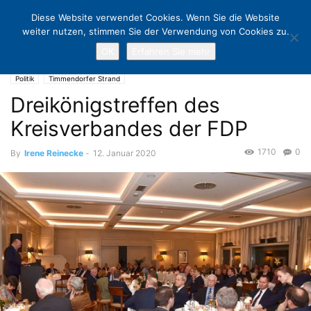
Diese Website verwendet Cookies. Wenn Sie die Website
weiter nutzen, stimmen Sie der Verwendung von Cookies zu.
OK
Erfahren Sie mehr
Home
Politik
Dreikönigstreffen des Kreisverbandes der FDP
Politik
Timmendorfer Strand
Dreikönigstreffen des
Kreisverbandes der FDP
1710
0
By
Irene Reinecke
-
12. Januar 2020