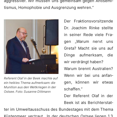
aggres­si­ver. Wir müs­sen uns gemein­sam gegen Anti­se­mi­
tis­mus, Homo­pho­bie und Aus­gren­zung wehren.“
Der Frak­ti­ons­vor­sit­zen­de
Dr. Joa­chim Rin­ke stell­te
in sei­ner Rede vie­le Fra­
gen „War­um nervt uns
Gre­ta? Macht sie uns auf
Din­ge auf­merk­sam, die
wir ver­drängt haben?
War­um brennt Aus­tra­li­en?
Wenn wir bei uns anfan­
Refe­rent Olaf in der Beek mach­te auf
gen, kön­nen wir etwas
ein heik­les The­ma auf­merk­sam: die
Muni­ti­on aus den Welt­krie­gen in der
schaffen.“
Ost­see. Foto: Susan­ne Dittmann
Der Refe­rent Olaf in der
Beek ist als Bericht­erstat­
ter im Umwelt­aus­schuss des Bun­des­ta­ges mit dem The­ma
Küs­ten­meer ver­traut. „In der deut­schen Ost­see lie­gen 1,3