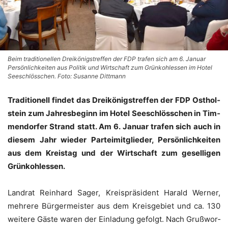
Beim traditionellen Dreikönigstreffen der FDP trafen sich am 6. Januar
Persönlichkeiten aus Politik und Wirtschaft zum Grünkohlessen im Hotel
Seeschlösschen. Foto: Susanne Dittmann
Tra­di­tio­nell fin­det das Drei­kö­nigs­tref­fen der FDP Ost­hol­
stein zum Jah­res­be­ginn im Hotel See­schlöss­chen in Tim­
men­dor­fer Strand statt. Am 6. Janu­ar tra­fen sich auch in
die­sem Jahr wie­der Par­tei­mit­glie­der, Per­sön­lich­kei­ten
aus dem Kreis­tag und der Wirt­schaft zum gesel­li­gen
Grünkohlessen.
Land­rat Rein­hard Sager, Kreis­prä­si­dent Harald Wer­ner,
meh­re­re Bür­ger­meis­ter aus dem Kreis­ge­biet und ca. 130
wei­te­re Gäs­te waren der Ein­la­dung gefolgt. Nach Gruß­wor­