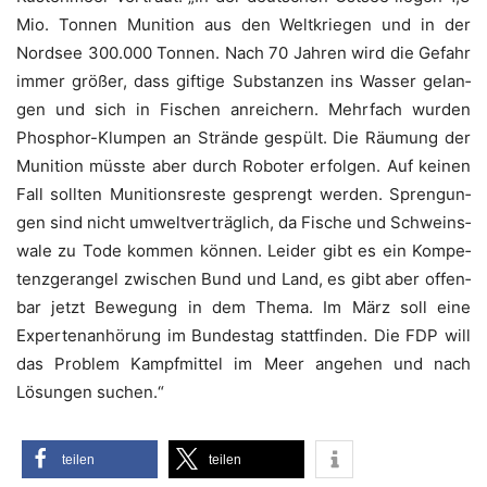
Mio. Ton­nen Muni­ti­on aus den Welt­krie­gen und in der
Nord­see 300.000 Ton­nen. Nach 70 Jah­ren wird die Gefahr
immer grö­ßer, dass gif­ti­ge Sub­stan­zen ins Was­ser gelan­
gen und sich in Fischen anrei­chern. Mehr­fach wur­den
Phos­phor-Klum­pen an Strän­de gespült. Die Räu­mung der
Muni­ti­on müss­te aber durch Robo­ter erfol­gen. Auf kei­nen
Fall soll­ten Muni­ti­ons­res­te gesprengt wer­den. Spren­gun­
gen sind nicht umwelt­ver­träg­lich, da Fische und Schweins­
wa­le zu Tode kom­men kön­nen. Lei­der gibt es ein Kom­pe­
tenz­ge­ran­gel zwi­schen Bund und Land, es gibt aber offen­
bar jetzt Bewe­gung in dem The­ma. Im März soll eine
Exper­ten­an­hö­rung im Bun­des­tag statt­fin­den. Die FDP will
das Pro­blem Kampf­mit­tel im Meer ange­hen und nach
Lösun­gen suchen.“
tei­len
tei­len