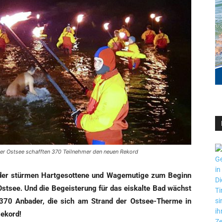
 der Ostsee schafften 370 Teilnehmer den neuen Rekord
der stür­men Hart­ge­sot­te­ne und Wage­mu­ti­ge zum Beginn
Ost­see. Und die Begeis­te­rung für das eis­kal­te Bad wächst
0 Anba­der, die sich am Strand der Ost­see-Ther­me in
Rekord!