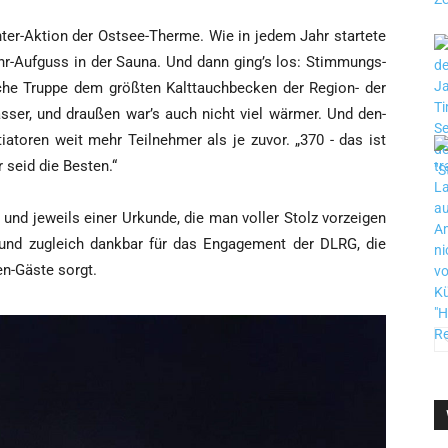
n­ter-Akti­on der Ost­see-Ther­me. Wie in jedem Jahr star­te­te
Uhr-Auf­guss in der Sau­na. Und dann ging’s los: Stim­mungs­
­che Trup­pe dem größ­ten Kalt­tauch­be­cken der Regi­on- der
as­ser, und drau­ßen war’s auch nicht viel wär­mer. Und den­
ia­to­ren weit mehr Teil­neh­mer als je zuvor. „370 - das ist
r seid die Besten.“
und jeweils einer Urkun­de, die man vol­ler Stolz vor­zei­gen
z und zugleich dank­bar für das Enga­ge­ment der DLRG, die
en-Gäs­te sorgt.