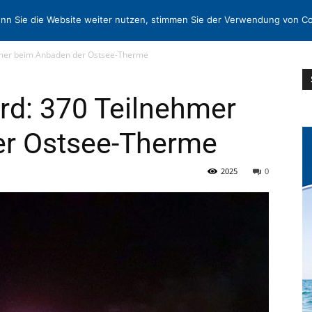
N
KONTAKT
nn Sie die Website weiter nutzen, stimmen Sie der Verwendung von Co
ehmer beim Anbaden der Ostsee-Therme
rd: 370 Teilnehmer
er Ostsee-Therme
2025
0