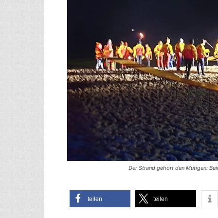
Der Strand gehört den Muti­gen: Beim 
tei­len
tei­len