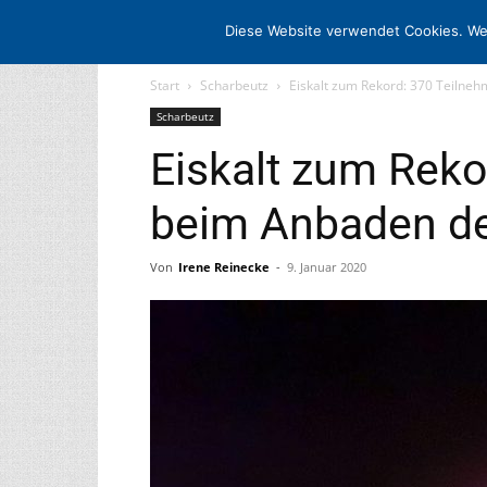
STARTSEITE
ARCHIV
MEDIADATE
Diese Website verwendet Cookies. We
Start
Scharbeutz
Eiskalt zum Rekord: 370 Teiln
Scharbeutz
Eiskalt zum Reko
beim Anbaden d
Von
Irene Reinecke
-
9. Januar 2020