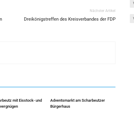
Nächster Artikel
im
Dreikönigstreffen des Kreisverbandes der FDP
rbeutz mit Eisstock- und
Adventsmarkt am Scharbeutzer
hvergnügen
Bürgerhaus