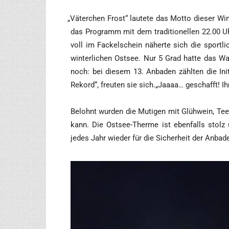
„
Väter­chen Frost“ lau­te­te das Mot­to die­ser Wi
das Pro­gramm mit dem tra­di­tio­nel­len 22.00 
voll im Fackel­schein näher­te sich die sport­li
win­ter­li­chen Ost­see. Nur 5 Grad hat­te das W
noch: bei die­sem 13. Anba­den zähl­ten die Init
Rekord“, freu­ten sie sich.„Jaaaa… geschafft! Ih
Belohnt wur­den die Muti­gen mit Glüh­wein, Tee 
kann. Die Ost­see-Ther­me ist eben­falls stol
jedes Jahr wie­der für die Sicher­heit der Anba­d