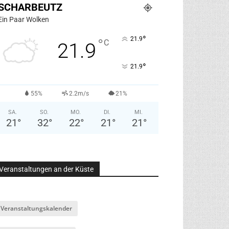
SCHARBEUTZ
Ein Paar Wolken
°
21.9
°
C
21.9
°
21.9
55%
2.2m/s
21%
SA.
SO.
MO.
DI.
MI.
21
°
32
°
22
°
21
°
21
°
Veranstaltungen an der Küste
Veranstaltungskalender