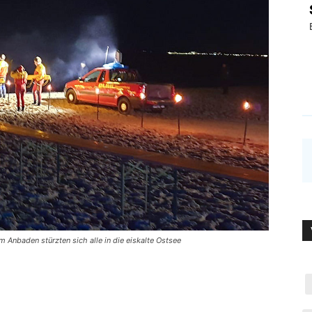
Anba­den stürz­ten sich alle in die eis­kal­te Ostsee