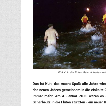
Eiskalt in die Fluten: Beim Anbaden in
Das ist Kult, das macht Spaß: alle Jah­re wie­
des neu­en Jah­res gemein­sam in die eis­kal­te 
immer mehr. Am 4. Janu­ar 2020 waren es 37
Schar­beutz in die Flu­ten stürz­ten - ein neu­er 