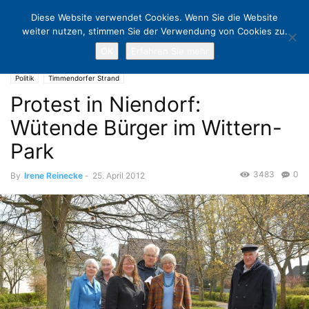
Diese Website verwendet Cookies. Wenn Sie die Website
weiter nutzen, stimmen Sie der Verwendung von Cookies zu.
OK
Erfahren Sie mehr
Home
Politik
Protest in Niendorf: Wütende Bürger im Wittern-Park
Politik
Timmendorfer Strand
Protest in Niendorf:
Wütende Bürger im Wittern-
Park
3483
0
By
Irene Reinecke
-
25. April 2012