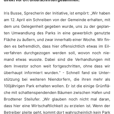
Iris Bus­se, Spre­che­rin der Initia­ti­ve, ist empört: „Wir haben
am 12. April ein Schrei­ben von der Gemein­de erhal­ten, mit
dem uns Gele­gen­heit gege­ben wur­de, uns zu der geplan­
ten Umwand­lung des Parks in eine gewerb­lich genutz­te
Flä­che zu äußern, und zwar inner­halb einer Woche. Wir fin­
den es befremd­lich, dass hier offen­sicht­lich etwas im Eil­
ver­fah­ren durch­ge­zo­gen wer­den soll, wovon noch nie­
mand etwas wuss­te. Dabei sind die Ver­hand­lun­gen mit
dem Inves­tor schon weit fort­ge­schrit­ten, ohne dass wir
über­haupt infor­miert wur­den.“ - Schnell fand sie Unter­
stüt­zung bei wei­te­ren Nien­dor­fern, die ihren mehr als
100jährigen Park erhal­ten wol­len. Er ist die eini­ge Grün­flä­
che mit schat­ten­spen­den­den Bäu­men zwi­schen Hafen und
Brod­te­ner Steil­ufer. „Wir glau­ben noch nicht mal dar­an,
dass hier eine Wirt­schaft­lich­keit zu erzie­len ist. Wenn der
Betrei­ber plei­te geht, kommt dort wahr­schein­lich kein Park