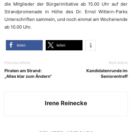
die Mit­glie­der der Bür­ger­initia­ti­ve ab 15.00 Uhr auf der
Strand­pro­me­na­de in Höhe des Dr. Ernst Wit­tern-Parks
Unter­schrif­ten sam­meln, und noch ein­mal am Wochen­en­de
ab 10.00 Uhr.
tei­len
tei­len
Previous article
Next article
Piraten am Strand:
Kandidatenrunde im
„Alles klar zum Ändern“
Seniorentreff
Irene Reinecke