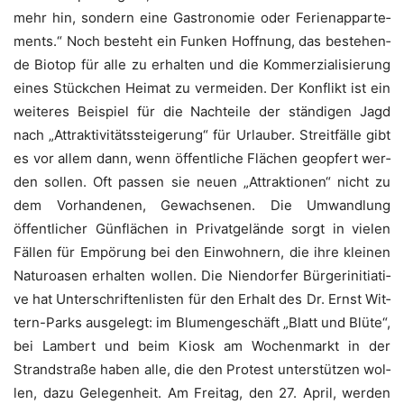
mehr hin, son­dern eine Gas­tro­no­mie oder Feri­en­ap­par­te­
ments.“ Noch besteht ein Fun­ken Hoff­nung, das bestehen­
de Bio­top für alle zu erhal­ten und die Kom­mer­zia­li­sie­rung
eines Stück­chen Hei­mat zu ver­mei­den. Der Kon­flikt ist ein
wei­te­res Bei­spiel für die Nach­tei­le der stän­di­gen Jagd
nach „Attrak­ti­vi­täts­stei­ge­rung“ für Urlau­ber. Streit­fäl­le gibt
es vor allem dann, wenn öffent­li­che Flä­chen geop­fert wer­
den sol­len. Oft pas­sen sie neu­en „Attrak­tio­nen“ nicht zu
dem Vor­han­de­nen, Gewach­se­nen. Die Umwand­lung
öffent­li­cher Gün­flä­chen in Pri­vat­ge­län­de sorgt in vie­len
Fäl­len für Empö­rung bei den Ein­woh­nern, die ihre klei­nen
Natur­oa­sen erhal­ten wol­len. Die Nien­dor­fer Bür­ger­initia­ti­
ve hat Unter­schrif­ten­lis­ten für den Erhalt des Dr. Ernst Wit­
tern-Parks aus­ge­legt: im Blu­men­ge­schäft „Blatt und Blü­te“,
bei Lam­bert und beim Kiosk am Wochen­markt in der
Strand­stra­ße haben alle, die den Pro­test unter­stüt­zen wol­
len, dazu Gele­gen­heit. Am Frei­tag, den 27. April, wer­den