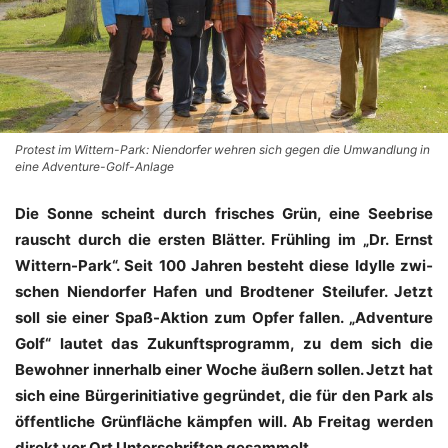
Protest im Wittern-Park: Niendorfer wehren sich gegen die Umwandlung in
eine Adventure-Golf-Anlage
Die Son­ne scheint durch fri­sches Grün, eine See­bri­se
rauscht durch die ers­ten Blät­ter. Früh­ling im „Dr. Ernst
Wit­tern-Park“. Seit 100 Jah­ren besteht die­se Idyl­le zwi­
schen Nien­dor­fer Hafen und Brod­te­ner Steil­ufer. Jetzt
soll sie einer Spaß-Akti­on zum Opfer fal­len. „Adven­ture
Golf“ lau­tet das Zukunfts­pro­gramm, zu dem sich die
Bewoh­ner inner­halb einer Woche äußern sol­len. Jetzt hat
sich eine Bür­ger­initia­ti­ve gegrün­det, die für den Park als
öffent­li­che Grün­flä­che kämp­fen will. Ab Frei­tag wer­den
direkt vor Ort Unter­schrif­ten gesammelt.